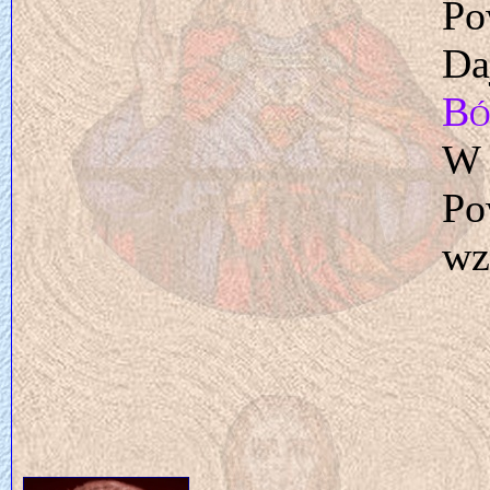
Po
Da
Bó
W 
Po
wz