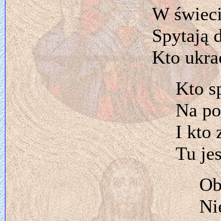
W świeci
Spytają 
Kto ukra
Kto s
Na po
I kto 
Tu je
Ob
Ni