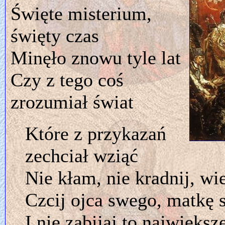
Święte misterium,
święty czas
Minęło znowu tyle lat
Czy z tego coś
zrozumiał świat
Które z przykazań
zechciał wziąć
Nie kłam, nie kradnij, w
Czcij ojca swego, matkę 
I nie zabijaj to największ