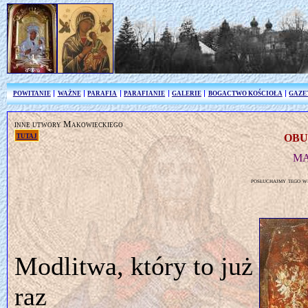
POWITANIE
WAŻNE
PARAFIA
PARAFIANIE
GALERIE
BOGACTWO KOŚCIOŁA
GAZE
inne utwory Makowieckiego
tutaj
OBU
MA
posłuchajmy tego w
Modlitwa, który to już
raz