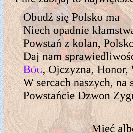
Obudź się Polsko ma
Niech opadnie kłamstw
Powstań z kolan, Polsk
Daj nam sprawiedliwoś
Bóg
, Ojczyzna, Honor,
W sercach naszych, na 
Powstańcie Dzwon Zyg
Mieć alb