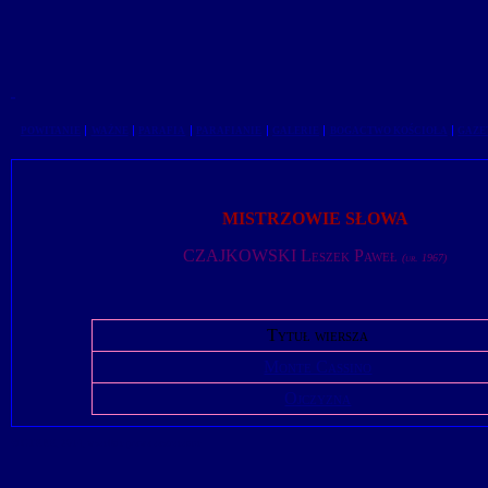
POWITANIE
WAŻNE
PARAFIA
PARAFIANIE
GALERIE
BOGACTWO KOŚCIOŁA
GAZE
MISTRZOWIE SŁOWA
CZAJKOWSKI Leszek Paweł
(ur. 1967)
Tytuł wiersza
Monte Cassino
Ojczyzna
© GTKRK, 2014, wszelkie prawa zastrzeżone