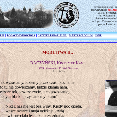
Rzymskokatolicka Par
pod wezwaniem
św. Zy
05-507 Słomczyn
ul. Wiślana 85
dekanat konstancińs
m. i gm. Konstancin-Je
powiat Piaseczno
RIE
BOGACTWO KOŚCIOŁA
GAZETKA PARAFIALNA
MARTYROLOGIUM
INNE
MODLITWA II…
BACZYŃSKI, Krzysztof Kamil
1921, Warszawa – ✟ 1944, Warszawa
17.ix.1942 r.
Tak wzrastamy, idziemy przez czas i kochanie.
Bogu nie dowierzamy, ludzie kłamią nam.
Jeszcze rok, jeszcze życie, a co pozostanie,
kiedy u blasku przystaniemy bram?
Nikt z nas nie jest bez winy. Kiedy noc opada,
wasze twarze i moja ociekają krwią
i własne ciało jest jak duszy zdrada,