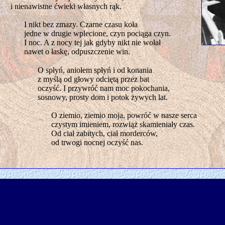
i nienawistne ćwieki własnych rąk.
I nikt bez zmazy. Czarne czasu koła
jedne w drugie wplecione, czyn pociąga czyn.
I noc. A z nocy tej jak gdyby nikt nie wołał
nawet o łaskę, odpuszczenie win.
O spłyń, aniołem spłyń i od konania
z myślą od głowy odciętą przez bat
oczyść. I przywróć nam moc pokochania,
sosnowy, prosty dom i potok żywych lat.
O ziemio, ziemio moja, powróć w nasze serca
czystym imieniem, rozwiąż skamieniały czas.
Od ciał zabitych, ciał morderców,
od trwogi nocnej oczyść nas.