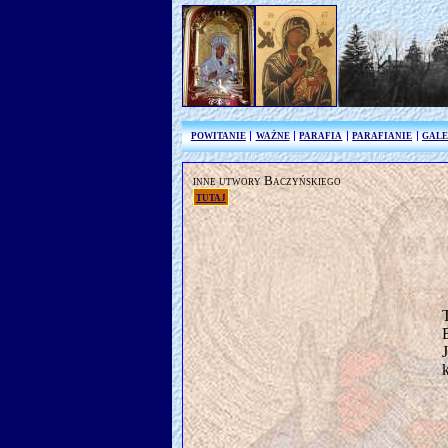
POWITANIE
WAŻNE
PARAFIA
PARAFIANIE
GALE
inne utwory Baczyńskiego
tutaj