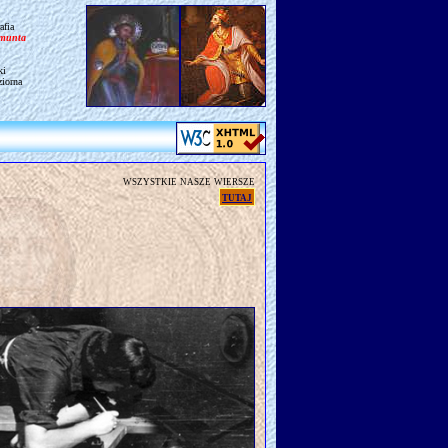
afia
gmunta
ki
ziorna
wszystkie nasze wiersze
tutaj