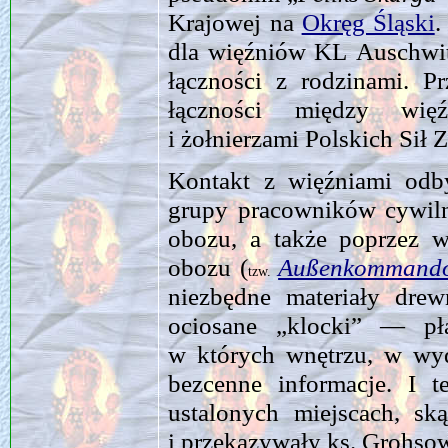
Krajowej na
Okręg Śląski
.
dla więźniów KL Auschwit
łączności z rodzinami. P
łączności między więź
i żołnierzami Polskich Sił
Kontakt z więźniami od
grupy pracowników cywiln
obozu, a także poprzez w
obozu (
Außenkommand
tzw.
niezbędne materiały dre
ociosane „klocki” — p
w których wnętrzu, w wy
bezcenne informacje. I t
ustalonych miejscach, ską
i przekazywały ks. Grohsow