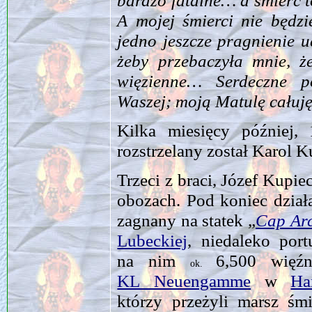
bardzo fatalne… a śmierć t
A mojej śmierci nie będz
jedno jeszcze pragnienie u
żeby przebaczyła mnie, ż
więzienne… Serdeczne 
Waszej; moją Matulę całuję
Kilka miesięcy później,
rozstrzelany został Karol K
Trzeci z braci, Józef Kupie
obozach. Pod koniec dzia
zagnany na statek „
Cap Ar
Lubeckiej
, niedaleko po
na nim
6,500 więź
ok.
KL Neuengamme
w
Ha
którzy przeżyli marsz śm