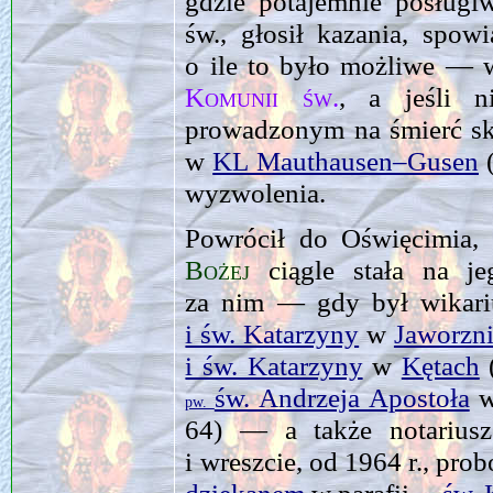
gdzie potajemnie posługi
św., głosił kazania, spow
o ile to było możliwe —
Komunii św.
, a jeśli n
prowadzonym na śmierć s
w
KL Mauthausen–Gusen
(
wyzwolenia.
Powrócił do Oświęcimia, 
Bożej
ciągle stała na j
za nim — gdy był wikari
i św. Katarzyny
w
Jaworzn
i św. Katarzyny
w
Kętach
(
św. Andrzeja Apostoła
pw.
64) — a także notariu
i wreszcie, od 1964 r., pr