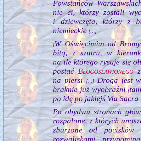
Powstańców Warszawskich,
nie ci, którzy zostali wy
i dziewczęta, którzy z b
niemieckie
[…]
W Oświęcimiu
od Bramy 
[
]
bitą, z szutru, w kieru
na tle którego rysuje się oł
postać
Błogosławionego
z
na piersi
Droga jest w
[…]
braknie już wyobraźni
tam
[
po idę po jakiejś Via Sacr
Po obydwu stronach główn
rozpalone, z których uno­s
zburzone od pocisków 
rozwaliskami przypomina