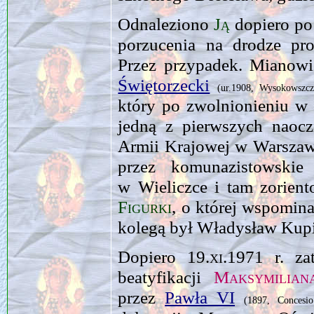
Odnaleziono
Ją
dopiero po 
porzucenia na drodze pr
Przez przypadek. Mianowi
Świętorzecki
(ur.1908, Wysokowszc
który po zwolnionieniu w 
jedną z pierwszych naoczn
Armii Krajowej w Warszawi
przez komunazistowski
w Wieliczce i tam zorient
Figurki
, o której wspomin
kolegą był Władysław Ku
Dopiero
19.xi.1971
r. za
beatyfikacji
Maksymilian
przez
Pawła VI
(1897, Concesi