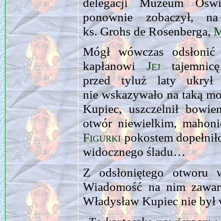
delegacji Muzeum Oświ
ponownie zobaczył, na
ks. Grohs de Rosenberga,
M
Mógł wówczas odsłonić 
kapłanowi
Jej
tajemnicę
przed tyluż laty ukr
nie wskazywało na taką m
Kupiec, uszczelnił bowie
otwór niewielkim, mahoni
Figurki
pokostem dopełniło
widocznego śladu…
Z odsłoniętego otworu w
Wiadomość na nim zawar
Władysław Kupiec nie był w