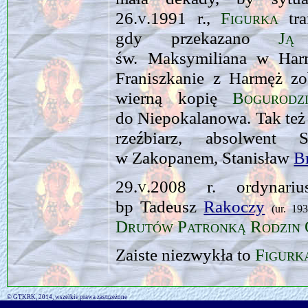
26.v.1991
r.,
Figurka
tra
gdy przekazano
Ją
d
św. Maksymiliana w Harm
Franiszkanie z Harmęż z
wierną kopię
Bogurodz
do Niepokalanowa. Tak też s
rzeźbiarz, absolwent
w Zakopanem, Stanisław
B
29.v.2008
r. ordynari
bp Tadeusz
Rakoczy
(ur. 19
Drutów
Patronką Rodzin 
Zaiste niezwykła to
Figurk
© GTKRK, 2014, wszelkie prawa zastrzeżone