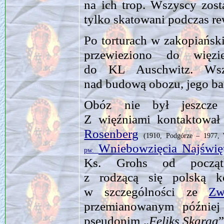
na ich trop. Wszyscy zost
tylko skatowani podczas rew
Po torturach w zakopiańsk
przewieziono do więz
do KL Auschwitz. Wszy
nad budową obozu, jego bar
Obóz nie był jeszcze 
Z więźniami kontaktował
Rosenberg
(1910, Podgórze – 1977, 
Wniebowzięcia Najświę
pw.
Ks. Grohs od początk
z rodzącą się polską k
w szczególności ze
Zw
przemianowanym późni
pseudonim „
Feliks Skarga
”