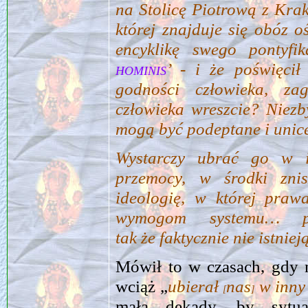
na Stolicę Piotrową z Krako
której znajduje się obóz o
encyklikę swego pontyfi
hominis
’ ‑ i że poświęcił
godności człowieka, z
człowieka wreszcie? Niez
mogą być podeptane i unic
Wystarczy ubrać go w 
przemocy, w środki znis
ideologię, w której pra
wymogom systemu… pod
tak że faktycznie nie istniej
Mówił to w czasach, gdy n
wciąż „
ubierał
nas
w inny
[
]
mała dekady, by sytua