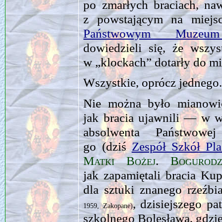
po zmarłych braciach, na
z powstającym na miej
Państwowym Muzeum 
dowiedzieli się, że wszy
w „klockach” dotarły do mi
Wszystkie, oprócz jednego
Nie można było mianowi
jak bracia ujawnili — w w
absolwenta Państwowe
go (dziś
Zespół Szkół Pla
Matki Bożej
.
Bogurod
jak zapamiętali bracia Ku
dla sztuki znanego rzeźbi
, dzisiejszego p
1959, Zakopane)
szkolnego Bolesława, gdz