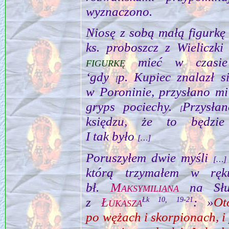
wyznaczono.
Niosę z sobą małą figurk
ks. proboszcz z Wieliczki
figurkę
mieć w czasie
‘gdy
p. Kupiec znalazł s
[
w Poroninie, przysłano m
gryps pociechy.
Przysłan
[
księdzu, że to będzie
I tak było
[…]
Poruszyłem dwie myśli
[…]
którą trzymałem w 
bł.
Maksymiliana
na Sł
z
Łukasza
: »
Ot
Łk 10, 19‑21
po wężach i skorpionach, i 