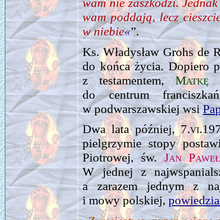
wam nie zaszkodzi. Jednak n
wam poddają, lecz cieszci
w niebie
«
”.
Ks. Władysław Grohs de Ro
do końca życia. Dopiero p
z testamentem,
Matkę 
do centrum francisz
w podwarszawskiej wsi
Pap
Dwa lata później,
7.vi.19
pielgrzymie stopy postaw
Piotrowej, św.
Jan Paweł
W jednej z najwspanials
a zarazem jednym z naj
i mowy polskiej,
powiedzi