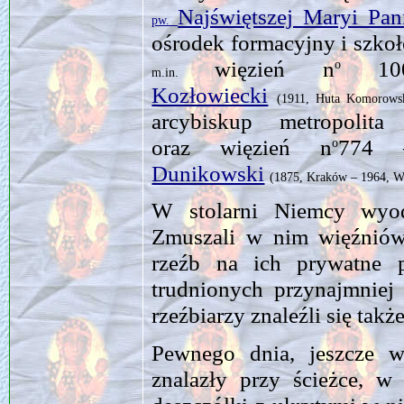
Najświętszej Maryi P
pw.
ośrodek formacyjny i szkoł
więzień n
100
o
m.in.
Kozłowiecki
(1911, Huta Komorows
arcybiskup metropolit
oraz więzień n
774 –
o
Dunikowski
(1875, Kraków – 1964, W
W stolarni Niemcy wyodrę
Zmuszali w nim więźnió
rzeźb na ich prywatne 
trudnionych przynajmniej
rzeźbiarzy znaleźli się ta
Pewnego dnia, jeszcze w
znalazły przy ścieżce, w