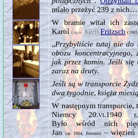
politycznych
”.
Otrzymali 
miało przeżyć 239 z nich…
W bramie witał ich zas
Karol
Fritzsch
(
Karl
)
niem.
(1903
„
Przybyliście tutaj nie do
obozu koncentracyjnego, 
jak przez komin. Jeśli si
zaraz na druty.
Jeśli są w transporcie Żydz
dwa tygodnie, księża miesią
W następnym transporcie,
Niemcy
20.vi.1940
r. 
Było wśród nich pięc
Jan
– więzień
(ur. 1904, Poronin)