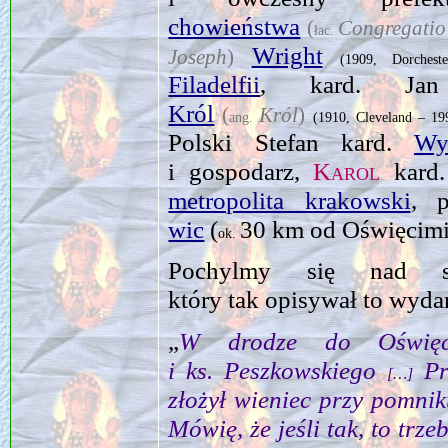
chowieństwa
(
Congregatio 
łac.
Wright
Joseph
)
(1909, Dorches
Filadelfii
, kard. J
Król
(
Król
)
ang.
(1910, Cleveland – 199
Polski Stefan kard.
Wy
i gospodarz,
Karol
kard
metropolita krakowski
, 
wic
(
30 km od O­świę­cimi
ok.
Pochylmy się nad sł
który tak opisywał to wyd
„
W drodze do Oświę
i ks. Peszkowskiego
Pr
[…]
złożył wieniec przy pomni
Mówię, że jeśli tak, to tr