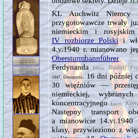
obozowe sekrety. Dzieje
Je
KL Auchwitz Niemcy 
przygotowawcze trwały już
niemieckim i rosyjski
IV rozbiorze Polski
i włą
4.v.1940
r. mianowano je
Obersturmbannführer
Ru
Ferdynanda
(
Rudolf Fr
niem.
. 16 dni później
1947, Oświęcim)
30 więźniów — przestę
niemieckiej, wybrany
koncentracyjnego
(
Konz
niem.
Następny transport o
a mianowicie
14.vi.1940
r
klasy, przywieziono z wi