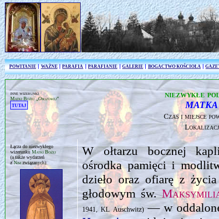
POWITANIE
WAŻNE
PARAFIA
PARAFIANIE
GALERIE
BOGACTWO KOŚCIOŁA
GAZE
niezwykłe pol
inne wizerunki
Matki Bożej „
Obozowej
”
MATKA
tutaj
Czas i miejsce po
Lokalizac
Łącza do niezwykłego
W ołtarzu bocznej kap
wizerunku
Matki Bożej
(a także wydarzeń
ośrodka pamięci i modlit
z
Nim
związanych):
dzieło oraz ofiarę z życ
głodowym św.
Maksymili
— w oddalon
1941, KL Auschwitz)