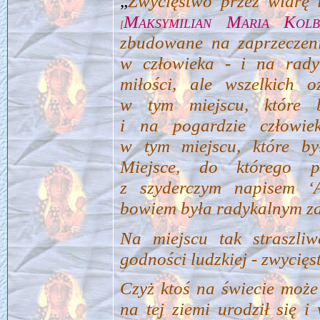
„
Zwycięstwo przez wiarę 
Maksymilian Maria Kolb
[
zbudowane na zaprzeczen
w człowieka ‑ i na rady
miłości, ale wszelkich o
w tym miejscu, które 
i na pogardzie człowie
w tym miejscu, które by
Miejsce, do którego p
z szyderczym napisem ‘Ar
bowiem była radykalnym za
Na miejscu tak straszliw
godności ludzkiej ‑ zwycię
Czyż ktoś na świecie może
na tej ziemi urodził się i