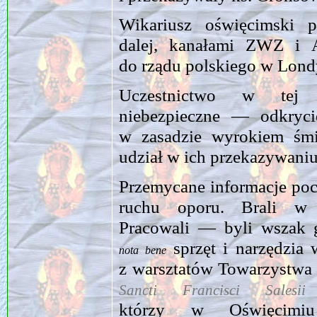
Wikariusz oświęcimski p
dalej, kanałami ZWZ i
do rządu polskiego w Lond
Uczestnictwo w tej d
niebezpieczne — odkryc
w zasadzie wyrokiem śmie
udział w ich przekazywaniu
Przemycane informacje poc
ruchu oporu. Brali w 
Pracowali — byli wszak 
sprzęt i narzędzia
nota bene
z warsztatów Towarzystwa 
Sancti Francisci Sale
którzy w Oświęcimiu