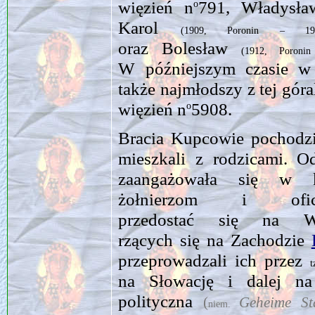
więzień n
791, Władysł
o
Karol
(1909, Poronin – 194
oraz Bolesław
(1912, Poroni
W późniejszym czasie w 
także najmłodszy z tej góra
więzień n
5908.
o
Bracia Kupcowie pochodz
mieszkali z rodzicami. Od
zaangażowała się w ko
żołnierzom i ofic
przedostać się na 
rzących się na Zachodzie
przeprowadza­li ich przez
na Słowację i dalej na
polityczna
(
Geheime Sta
niem.