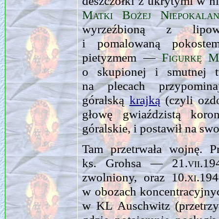
deszczółki z ukrytymi w ni
Matki Bożej Niepokalan
wyrzeźbioną z lipo
i pomalowaną pokost
pietyzmem —
Figurkę M
o skupionej i smutnej 
na plecach przypomin
góralską
krajką
(czy­li oz
głowę gwiaździstą koro
góralskie, i postawił na s
Tam przetrwała wojnę. Pr
ks. Grohsa —
21.vii.19
zwolniony, oraz
10.xi.19
w obozach koncentracyjn
w KL Auschwitz (przetrz