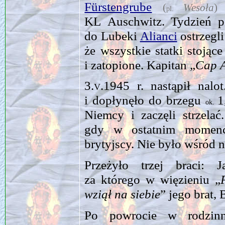
Fürstengrube
(
Weso­ła
)
pl.
KL Auschwitz. Tydzień p
do Lubeki
Alianci
ostrzegl
że wszystkie statki stoją
i zatopione. Kapitan „
Cap 
3.v.1945
r. nastąpił nalo
i dopłynęło do brzegu
1
ok.
Niemcy i zaczęli strzela
gdy w ostatnim momenci
brytyjscy. Nie było wśród
Przeżyło trzej braci:
za którego w więzieniu „
wziął na siebie
” jego brat, 
Po powrocie w rodzinn