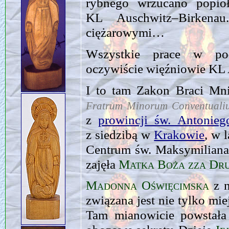
rybnego wrzucano popió
KL Auschwitz–Birkena
ciężarowymi…
Wszystkie prace w po
oczywiście więźniowie K
I to tam Zakon Braci Mn
Fratrum Minorum Conventual
z
prowincji św. Antonieg
z siedzibą w
Krakowie
, w 
Centrum św. Maksymiliana.
zajęła
Matka Boża zza Dr
Madonna Oświęcimska
z n
związana jest nie tylko mi
Tam mianowicie powstała 