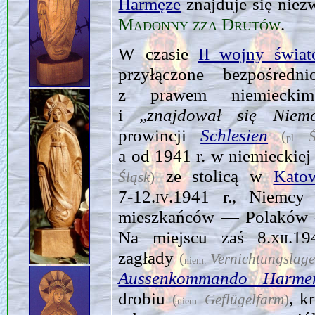
Harmęże
znajduje się niez
Madonny zza Drutów
.
W czasie
II wojny świat
przyłączone bezpośred
z prawem niemieck
i „
znajdował się Niemc
prowincji
Schlesien
(
pl.
a od 1941 r. w niemieckiej
ze stolicą w
Kato
Śląsk
)
7‑12.iv.1941
r., Niemcy 
mieszkańców — Polaków 
Na miej­scu zaś
8.xii.1
zagłady
(
Vernichtungslage
niem.
Aussenkommando Harme
drobiu
, k
(
Ge­flügelfarm
)
niem.