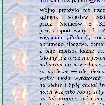
dziekanem
w parafii
św.
pw.
Wojnę przeżyło też trze
zginęło. Bolesław z
przez Niemców z KL
przetransportowany do
więzieniu „
Palace
”
, zos
okrutnego śledztwa, zamo
z tego miejsca kaźni:
„…
Głodny już teraz nie jeste
nabieram na nowe bicie. A
za pociechę — ale niestet
wojny może wyratować 
na siebie i będę chciał 
niech wszystko robią, żeb
on tak pragnie żyć i ma 