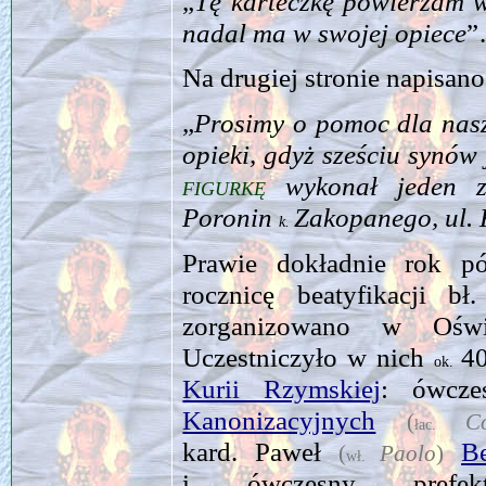
„
Tę karteczkę powierzam 
nadal ma w swojej opiece
Na drugiej stronie napisano
„
Prosimy o pomoc dla nasz
opieki, gdyż sześciu synów 
figurkę
wykonał jeden z
Poronin
Zakopanego, ul.
k.
Prawie dokładnie rok p
rocznicę beatyfikacji bł
zorganizowano w Oświę
Uczestniczyło w nich
40
ok.
Kurii Rzymskiej
: ówcze
Kanonizacyjnych
(
C
łac.
kard. Paweł
Be
(
Paolo
)
wł.
i ówczesny pre