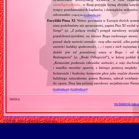
«
Intelligenzaktion
», w Rosji przyjęła formę zbrodni katyńs
tysięcy przedstawianych kapłanów, i dziesiątków milionów z
odczuwalne.
(więcej na:
pl.wikipedia.org
)
Encykliki Piusa XI
: Wobec powstania w Europie dwóch systemó
nimi podobieństw niż sprzeczności, papież Pius XI wydał 
Sorge
” (
„
Z palącą troską
”) potępił narodowy socjali
pl.
przedchrześcijańskimi, na miejsce Boga osobowego stawia 
ponad skalę wartości ziemskie: rasę albo naród, albo pańs
wartości ludzkiej społeczności,
i czyni z nich najwyższą 
[…]
daleki jest od prawdziwej wiary w Boga i od świ
Redemptoris
” (
„
Boski Odkupiciel
”), w której poddał k
pl.
„
Komunizm pozbawia człowieka wolności, a więc duchowej
i wszelkie moralne oparcie, z którego pomocą mogłaby 
bolszewicki i bezbożny komunizm głosi jako orędzie zbawie
ludzkiego naturalnemu prawu Bożemu, zalecał wcielanie 
do oporu. Dwa lata później narodowo socjalistyczne Niemc
pl.wikipedia.org
,
pl.wikipedia.org
)
źródła
yes-frankivsk.com.u
© GTKRK, 2025, wszelkie prawa zastrzeżone