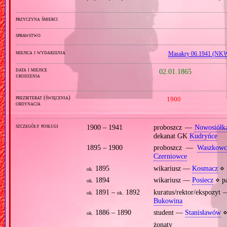
przyczyna śmierci
sprawstwo
miejsca i wydarzenia
Masakry 06.1941 (NK
data i miejsce
02.01.1865
urodzenia
prezbiterat (święcenia)
1900
ordynacja
szczegóły posługi
1900 – 1941
proboszcz —
Nowosiółk
dekanat GK
Kudryńce
1895 – 1900
proboszcz —
Waszkowc
Czerniowce
1895
wikariusz —
Kosmacz
⋄ 
ok.
1894
wikariusz —
Posiecz
⋄ p
ok.
1891 –
1892
kuratus/rektor/ekspozyt
ok.
ok.
Bukowina
1886 – 1890
student —
Stanisławów
⋄ 
ok.
żonaty