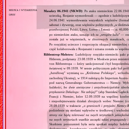
miejsca i wydarzenia
Masakry 06.1941 (NKWD)
: Po ataku niemieckim 22.06.194
opisy
ucieczką, Rosjanie wymordowali — zgodnie z ludobójczy
24.06.1941 wymordowania wszystkich więźniów (formal
sabotaż i dywersję, oraz więźniów politycznych „
w śledztwi
przedwojennej Polski, Litwy, Łotwy i Estonii —
40,000‐
ok.
po niemieckim ataku, uznając ich za „
wrogów ludu
” — oso
została już w więzieniach, w zbiorowych masakrach, 
Po rosyjskiej ucieczce i rozpoczęciu okupacji niemiecki
część kolaborowała z Rosjanami i uznana została za współ
Ribbentrop‐Mołotow
: Ludobójczy rosyjsko‐niemiecki pakt 
Hitlerem, podpisany 23.08.1939 w Moskwie przez minist
von Ribbentropa — który sankcjonował i był bezpośrednią
światowej w 09.1939. W sensie politycznym pakt był prób
„
handlową
” wymianą
„
Królestwa Polskiego
”, wchodzą
tzw.
zachodnią Ukrainę), w 1914 należącą do Imperium Austro‐W
pod nazwą Generalnego Gubernatorstwa — Niemcy. Wybuc
ludzkości, bo dwie ateistyczne i antychrześcijańskie id
przykazanie Dekalogu: Nie zabijaj!
” (abp Stanisław Gądeck
Francji i Niemiec, które 12.09.1939 na wspólnej konfe
i niepodejmowaniu działań zbrojnych wobec Niemiec (c
28.09.1939 w traktacie „
o granicach i przyjaźni Niemcy‐
podzielenie się strefami wpływów w środkowej i wschodni
strony nie będą tolerować na swych terytoriach jakiejkolwi
na swych terytoriach wszelkie zaczątki takiej propagandy
Skutkiem porozumień była seria spotkań między ludob
dyskutowano koordynację wysiłków w celu ekstermi