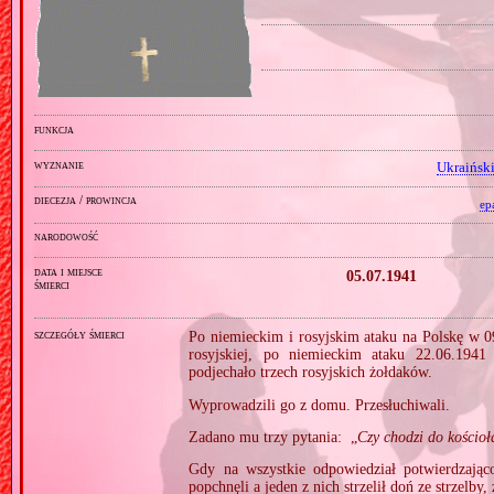
funkcja
wyznanie
Ukraiński
diecezja / prowincja
ep
narodowość
data i miejsce
05.07.1941
śmierci
szczegóły śmierci
Po niemieckim i rosyjskim ataku na Polskę w 0
rosyjskiej, po niemieckim ataku 22.06.1941
podjechało trzech rosyjskich żołdaków.
Wyprowadzili go z domu. Przesłuchiwali.
Zadano mu trzy pytania: „
Czy chodzi do kościoł
Gdy na wszystkie odpowiedział potwierdzająco
popchnęli a jeden z nich strzelił doń ze strzelby,