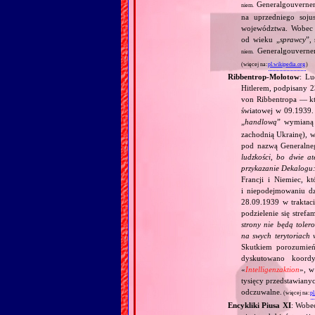
Generalgouverne
niem.
na uprzedniego soju
województwa. Wobec P
od wieku „
sprawcy
”,
Generalgouvernem
niem.
(więcej na:
pl.wikipedia.org
)
Ribbentrop‐Mołotow
: Lu
Hitlerem, podpisany 
von Ribbentropa — któ
światowej w 09.1939.
„
handlową
” wymian
zachodnią Ukrainę), w
pod nazwą Generalne
ludzkości, bo dwie at
przykazanie Dekalogu:
Francji i Niemiec, k
i niepodejmowaniu d
28.09.1939 w traktaci
podzielenie się stref
strony nie będą toler
na swych terytoriach 
Skutkiem porozumień
dyskutowano koordy
«
Intelligenzaktion
», w
tysięcy przedstawiany
odczuwalne.
(więcej na:
pl
Encykliki Piusa XI
: Wobe