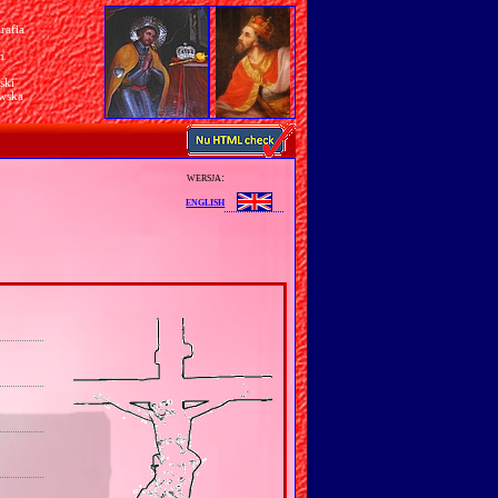
rafia
a
n
ski
awska
wersja:
english