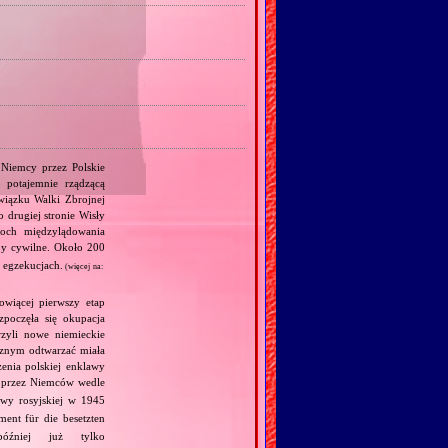
Niemcy przez Polskie
 potajemnie rządzącą
wiązku Walki Zbrojnej
 drugiej stronie Wisły
łoch międzylądowania
by cywilne. Około 200
 egzekucjach.
(więcej na:
owiącej pierwszy etap
zpoczęła się okupacja
zyli nowe niemieckie
ycznym odtwarzać miała
enia polskiej enklawy
a przez Niemców wedle
wy rosyjskiej w 1945
ent für die besetzten
źniej już tylko