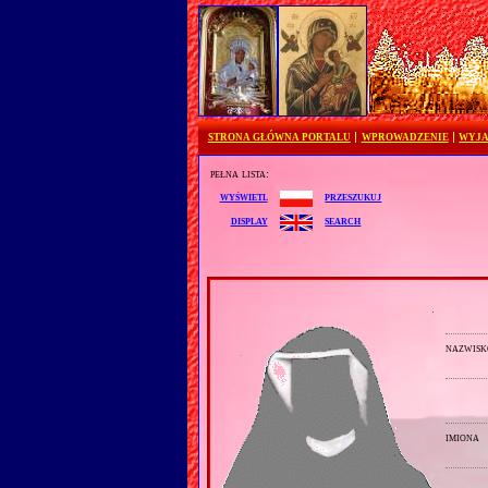
STRONA GŁÓWNA PORTALU
WPROWADZENIE
WYJA
pełna lista:
przeszukuj
wyświetl
search
display
nazwisk
imiona