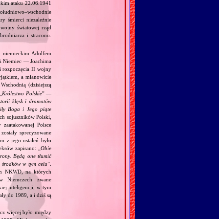
ckim ataku 22.06.1941
południowo–wschodnie
y śmierci niezależnie
 wojny światowej rząd
rodniarza i stracono.
 i niemieckim Adolfem
 i Niemiec — Joachima
i rozpoczęcia II wojny
jątkiem, a mianowicie
Wschodnią (dzisiejszą
„
Królestwo Polskie
” —
torii klęsk i dramatów
ciły Boga i Jego piąte
ch sojuszników Polski,
y zaatakowanej Polsce
zostały sprecyzowane
m z jego ustaleń było
eksów zapisano: „
Obie
trony. Będą one tłumić
h środków w tym celu
”.
kim NKWD, na których
 (w Niemczech zwane
iej inteligencji, w tym
y do 1989, a i dziś są
acz więcej było między