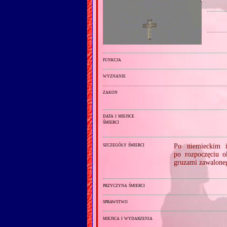
funkcja
wyznanie
zakon
data i miejsce
śmierci
szczegóły śmierci
Po niemieckim i
po rozpoczęciu o
gruzami zawalone
przyczyna śmierci
sprawstwo
miejsca i wydarzenia