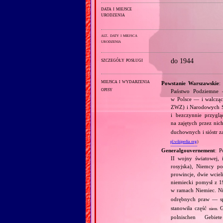
data i miejsce
urodzenia
alt. daty i miejsca
urodzenia
szczegóły posługi
do 1944
miejsca i wydarzenia
Powstanie Warszawskie
:
opisy
Państwo Podziemne —
w Polsce — i walcząc
ZWZ) i Narodowych Sił
i bezczynnie przygl
na zajętych przez ni
duchownych i sióstr 
pl.wikipedia.org
)
Generalgouvernement
: P
II wojny światowej, 
rosyjska), Niemcy p
prowincje, dwie wciel
niemiecki pomysł z 1
w ramach Niemiec. N
odrębnych praw — sp
stanowiła część
G
niem.
polnischen Gebie