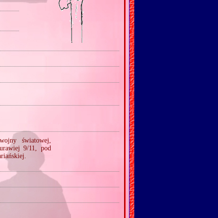
wojny światowej,
urawiej 9/11, pod
riańskiej.