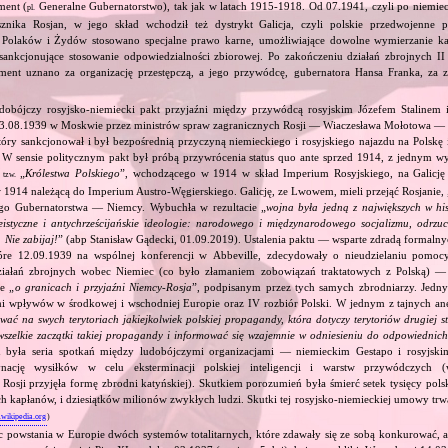
ment (
Generalne Gubernatorstwo), tak jak w latach 1915‐1918. Od 07.1941, czyli po niemie
pl.
sznika Rosjan, w jego skład wchodził też dystrykt Galicja, czyli polskie przedwojenne 
olaków i Żydów stosowano specjalne prawo karne, umożliwiające dowolne wymierzanie kar
 sankcjonujące stosowanie odpowiedzialności zbiorowej. Po zakończeniu działań zbrojnych II
ent uznano za organizację przestępczą, a jego przywódcę, gubernatora Hansa Franka, za zb
dobójczy rosyjsko‐niemiecki pakt przyjaźni między przywódcą rosyjskim Józefem Stalinem
23.08.1939 w Moskwie przez ministrów spraw zagranicznych Rosji — Wiaczesława Mołotowa —
ry sankcjonował i był bezpośrednią przyczyną niemieckiego i rosyjskiego najazdu na Polskę 
 W sensie politycznym pakt był próbą przywrócenia status quo ante sprzed 1914, z jednym wy
ą
„
Królestwa Polskiego
”, wchodzącego w 1914 w skład Imperium Rosyjskiego, na Galicję 
tzw.
 1914 należącą do Imperium Austro‐Węgierskiego. Galicję, ze Lwowem, mieli przejąć Rosjanie, 
go Gubernatorstwa — Niemcy. Wybuchła w rezultacie „
wojna była jedną z największych w his
eistyczne i antychrześcijańskie ideologie: narodowego i międzynarodowego socjalizmu, odrzu
 Nie zabijaj!
” (abp Stanisław Gądecki, 01.09.2019). Ustalenia paktu — wsparte zdradą formalny
tóre 12.09.1939 na wspólnej konferencji w Abbeville, zdecydowały o nieudzielaniu pomoc
ziałań zbrojnych wobec Niemiec (co było złamaniem zobowiązań traktatowych z Polską) — 
e „
o granicach i przyjaźni Niemcy‐Rosja
”, podpisanym przez tych samych zbrodniarzy. Jedny
ami wpływów w środkowej i wschodniej Europie oraz IV rozbiór Polski. W jednym z tajnych an
ować na swych terytoriach jakiejkolwiek polskiej propagandy, która dotyczy terytoriów drugiej s
wszelkie zaczątki takiej propagandy i informować się wzajemnie w odniesieniu do odpowiednic
 była seria spotkań między ludobójczymi organizacjami — niemieckim Gestapo i rosyjs
nację wysiłków w celu eksterminacji polskiej inteligencji i warstw przywódczych
 Rosji przyjęła formę zbrodni katyńskiej). Skutkiem porozumień była śmierć setek tysięcy polsk
ch kapłanów, i dziesiątków milionów zwykłych ludzi. Skutki tej rosyjsko‐niemieckiej umowy trwał
.wikipedia.org
)
c powstania w Europie dwóch systemów totalitarnych, które zdawały się ze sobą konkurować, 