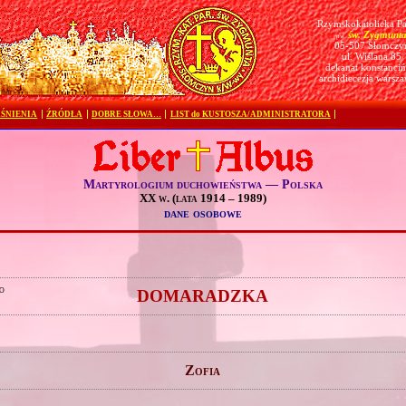
Rzymskokatolicka Pa
św. Zygmunt
pw.
05-507 Słomczy
ul. Wiślana 85
dekanat konstanciń
archidiecezja warsz
ŚNIENIA
ŹRÓDŁA
DOBRE SŁOWA…
LIST do KUSTOSZA/ADMINISTRATORA
Martyrologium duchowieństwa — Polska
XX w. (lata 1914 – 1989)
dane osobowe
o
DOMARADZKA
Zofia