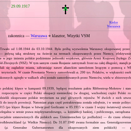
29.09.1917
Kielce
Warszawa
zakonnica —
Warszawa
⋄ klasztor, Wizytki VSM
 Trwało od 1.08.1944 do 03.10.1944. Było próbą wyzwolenia Warszawy okupowanej przez 
 jedyną taką strukturę na świecie na terenach okupowanych przez Niemcy, efektywnie
e w jego imieniu polskie podziemne jednostki wojskowe, głównie Armii Krajowej (byłego Z
 Zbrojnych (NSZ). W tym samym czasie Rosjanie zatrzymali front na całej długości, stanęli po
ądali się zagładzie miasta, zabraniając nawet alianckim samolotom lecącym z pomocą z W
ch terytoriach. W czasie Powstania Niemcy zamordowali
200 tys. Polaków, w większości oso
ok.
zakonnych zginęło w walkach albo zostało zamordowanych przez Niemców, wielu w zbiorowych
o polskiej klęsce w kampanii 09.1939, będącej rezultatem paktu Ribbentrop‐Mołotow i stan
i rozpoczęciu w części Polski okupacji niemieckiej (w drugiej, wschodniej części Polski ro
odzielili okupowane polskie terytorium na pięć głównych rejonów. W dwóch z nich utwor
ili do innych prowincji. Natomiast piąta część potraktowana została odrębnie, i w sensie polit
915 (po klęsce Rosjan w bitwie pod Gorlicami w 05.1915 w czasie I wojny światowej) utworz
ielegalna w sensie prawa międzynarodowego,
konwencji haskiej, i publicznego, zarządzan
i.e.
ecjalnie ustanowionych dla polskich
Untermenschen (
podludzie) — do czasu ofensy
niem.
pl.
roßdeutschland (
Wielkie Niemcy). Do 31.07.1940 zwana formalnie
Generalgouvernem
pl.
niem.
te (
Generalne Gubernatorstwo dla okupowanych ziem polskich) — pó
pl.