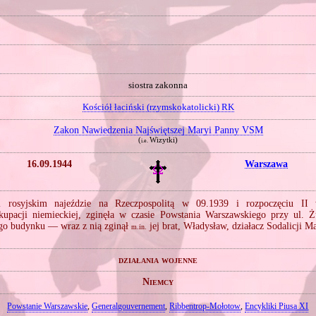
siostra zakonna
Kościół łaciński (rzymskokatolicki) RK
Zakon Nawiedzenia Najświętszej Maryi Panny VSM
(
Wizytki)
i.e.
16.09.1944
Warszawa
 rosyjskim najeździe na Rzeczpospolitą w 09.1939 i rozpoczęciu II 
kupacji niemieckiej, zginęła w czasie Powstania Warszawskiego przy ul. Ż
go budynku — wraz z nią zginął
jej brat, Władysław, działacz Sodalicji Ma
m.in.
działania wojenne
Niemcy
Powstanie Warszawskie
,
Generalgouvernement
,
Ribbentrop‐Mołotow
,
Encykliki Piusa XI