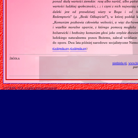
ponad skalę wartości ziemskie: rasę albo naród, albo pańs
wartości ludzkiej społeczności,
i czyni z nich najwyższą 
[…]
daleki jest od prawdziwej wiary w Boga i od świ
Redemptoris
” (
„
Boski Odkupiciel
”), w której poddał k
pl.
„
Komunizm pozbawia człowieka wolności, a więc duchowej
i wszelkie moralne oparcie, z którego pomocą mogłaby 
bolszewicki i bezbożny komunizm głosi jako orędzie zbawie
ludzkiego naturalnemu prawu Bożemu, zalecał wcielanie 
do oporu. Dwa lata później narodowo socjalistyczne Niemc
pl.wikipedia.org
,
pl.wikipedia.org
)
źródła
niedziela.pl
,
www.bi
pie
© GTKRK, 2026, wszelkie prawa zastrzeżone