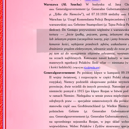
Warszawa (Al. Szucha)
: W budynku ul. Jana Chry
Generalgouvernement (
Generalne Gubernatorstw
niem.
pl.
„
Tylko dla Niemców
”), od 07.10.1939 siedziby
D
pl.
niem.
Warschau (
Urząd Komendanta Policji Bezpieczeństwa i S
pl.
warszawskiej
Geheime Staatspolizei (
Tajna Policja P
niem.
pl.
śledcze). Do Gestapo przywożono więźniów z warszawskic
tortury — „
bicie (pałką, pejczem, gumą, żelaznymi drą
lub żelaznym prętem (szczególnie twarzy, pięt i jamy brzuszn
łamanie kości, wybijanie przednich zębów, uszkadzanie
drażnienie prądem elektrycznym, wlewanie wody do nosa pr
jej tam aż do wystąpienia objawów uduszenia, wyrywani
na oczach najbliższych. Katowano nawet kobiety w za
masowych egzekucji Polaków. Ilość ofiar — nieznana (
i kości ludzkich).
(więcej na:
pl.wikipedia.org
)
Generalgouvernement
: Po polskiej klęsce w kampanii 09.19
II wojny światowej, i rozpoczęciu w części Polski okupa
rosyjska), Niemcy podzielili okupowane polskie teryt
prowincje, dwie wcielili do innych prowincji. Natomiast p
niemiecki pomysł z 1915 (po klęsce Rosjan w bitwie pod
w ramach Niemiec. Nielegalna w sensie prawa międzyna
odrębnych praw — specjalnie ustanowionych dla polski
stanowiła część
Großdeutschland (
Wielkie Niemcy
niem.
pl.
polnischen Gebiete (
Generalne Gubernator
pl.
Generalgouvernement (
Generalne Gubernatorstwo), 
niem.
pl.
na uprzedniego sojusznika Rosjan, w jego skład wchod
województwa. Wobec Polaków i Żydów stosowano specjaln