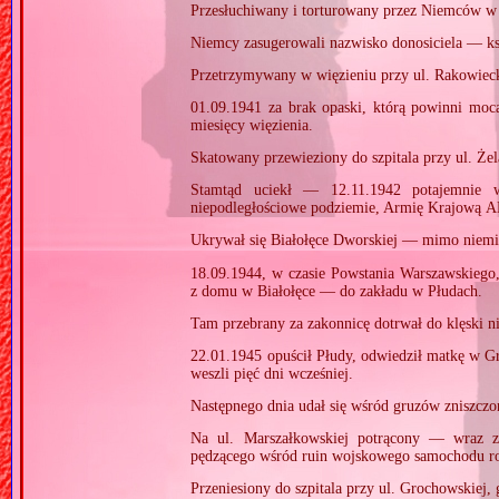
Przesłuchiwany i torturowany przez Niemców w 
Niemcy zasugerowali nazwisko donosiciela — ks
Przetrzymywany w więzieniu przy ul. Rakowiec
01.09.1941 za brak opaski, którą powinni mocą
miesięcy więzienia.
Skatowany przewieziony do szpitala przy ul. Że
Stamtąd uciekł — 12.11.1942 potajemnie w
niepodległościowe podziemie, Armię Krajową A
Ukrywał się Białołęce Dworskiej — mimo niemi
18.09.1944, w czasie Powstania Warszawskieg
z domu w Białołęce — do zakładu w Płudach.
Tam przebrany za zakonnicę dotrwał do klęski ni
22.01.1945 opuścił Płudy, odwiedził matkę w G
weszli pięć dni wcześniej.
Następnego dnia udał się wśród gruzów zniszczon
Na ul. Marszałkowskiej potrącony — wraz z
pędzącego wśród ruin wojskowego samochodu ro
Przeniesiony do szpitala przy ul. Grochowskiej, 