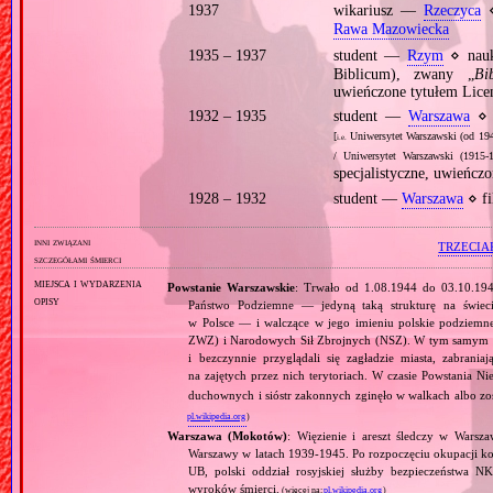
1937
wikariusz —
Rzeczyca
⋄
Rawa Mazowiecka
1935 – 1937
student —
Rzym
⋄ nauki
Biblicum), zwany „
Bi
uwieńczone tytułem Licen
1932 – 1935
student —
Warszawa
⋄ t
[
Uniwersytet Warszawski (od 194
i.e.
/ Uniwersytet Warszawski (1915‐
specjalistyczne, uwieńczo
1928 – 1932
student —
Warszawa
⋄ fi
inni związani
TRZECIA
szczegółami śmierci
miejsca i wydarzenia
Powstanie Warszawskie
: Trwało od 1.08.1944 do 03.10.19
opisy
Państwo Podziemne — jedyną taką strukturę na świec
w Polsce — i walczące w jego imieniu polskie podziemn
ZWZ) i Narodowych Sił Zbrojnych (NSZ). W tym samym czasi
i bezczynnie przyglądali się zagładzie miasta, zabra
na zajętych przez nich terytoriach. W czasie Powstania 
duchownych i sióstr zakonnych zginęło w walkach albo z
pl.wikipedia.org
)
Warszawa (Mokotów)
: Więzienie i areszt śledczy w Wars
Warszawy w latach 1939‐1945. Po rozpoczęciu okupacji ko
UB, polski oddział rosyjskiej służby bezpieczeństwa N
wyroków śmierci.
(więcej na:
pl.wikipedia.org
)