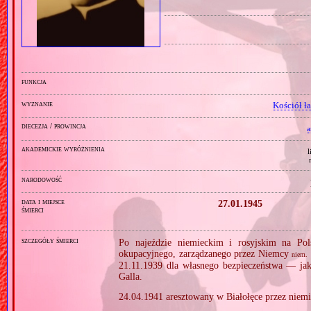
funkcja
wyznanie
Kościół ł
diecezja / prowincja
a
akademickie wyróżnienia
l
narodowość
data i miejsce
27.01.1945
śmierci
szczegóły śmierci
Po najeździe niemieckim i rosyjskim na Pol
okupacyjnego, zarządzanego przez Niemcy
niem.
21.11.1939 dla własnego bezpieczeństwa — ja
Galla.
24.04.1941 aresztowany w Białołęce przez niemi