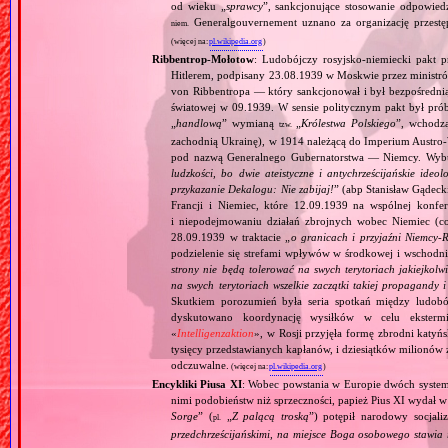
od wieku „
sprawcy
”, sankcjonujące stosowanie odpowied
Generalgouvernement uznano za organizację przestęp
niem.
(więcej na:
pl.wikipedia.org
)
Ribbentrop‐Mołotow
: Ludobójczy rosyjsko‐niemiecki pakt 
Hitlerem, podpisany 23.08.1939 w Moskwie przez minist
von Ribbentropa — który sankcjonował i był bezpośrednią
światowej w 09.1939. W sensie politycznym pakt był prób
„
handlową
” wymianą
„
Królestwa Polskiego
”, wchodzą
tzw.
zachodnią Ukrainę), w 1914 należącą do Imperium Austro‐W
pod nazwą Generalnego Gubernatorstwa — Niemcy. Wybuc
ludzkości, bo dwie ateistyczne i antychrześcijańskie id
przykazanie Dekalogu: Nie zabijaj!
” (abp Stanisław Gądeck
Francji i Niemiec, które 12.09.1939 na wspólnej konfe
i niepodejmowaniu działań zbrojnych wobec Niemiec (c
28.09.1939 w traktacie „
o granicach i przyjaźni Niemcy‐
podzielenie się strefami wpływów w środkowej i wschodni
strony nie będą tolerować na swych terytoriach jakiejkolwi
na swych terytoriach wszelkie zaczątki takiej propagandy
Skutkiem porozumień była seria spotkań między ludob
dyskutowano koordynację wysiłków w celu ekstermi
«
Intelligenzaktion
», w Rosji przyjęła formę zbrodni katyńs
tysięcy przedstawianych kapłanów, i dziesiątków milionów z
odczuwalne.
(więcej na:
pl.wikipedia.org
)
Encykliki Piusa XI
: Wobec powstania w Europie dwóch systemó
nimi podobieństw niż sprzeczności, papież Pius XI wydał 
Sorge
” (
„
Z palącą troską
”) potępił narodowy socjali
pl.
przedchrześcijańskimi, na miejsce Boga osobowego stawia 