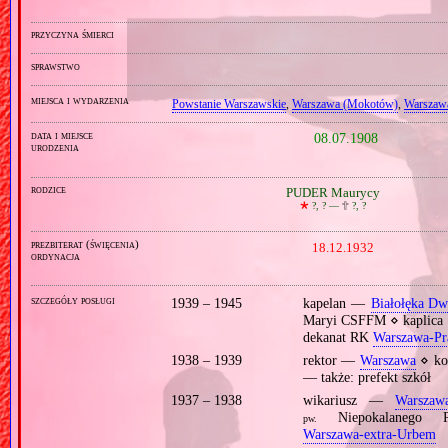
przyczyna śmierci
sprawstwo
miejsca i wydarzenia
Powstanie Warszawskie
,
Warszawa (Mokotów)
,
Warszawa
data i miejsce
08.07.1908
urodzenia
rodzice
PUDER Maurycy
🞲
?, ? —
🕆
?, ?
prezbiterat (święcenia)
18.12.1932
ordynacja
szczegóły posługi
1939 – 1945
kapelan —
Białołęka Dw
Maryi CSFFM ⋄ kaplic
dekanat RK
Warszawa‐Pr
1938 – 1939
rektor —
Warszawa
⋄ ko
— także: prefekt szkół
1937 – 1938
wikariusz —
Warszaw
Niepokalanego P
pw.
Warszawa‐extra‐Urbem