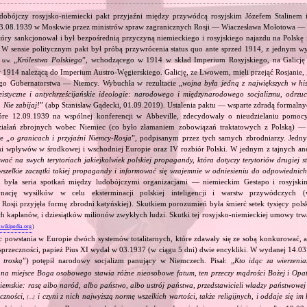
dobójczy rosyjsko‐niemiecki pakt przyjaźni między przywódcą rosyjskim Józefem Stalinem
23.08.1939 w Moskwie przez ministrów spraw zagranicznych Rosji — Wiaczesława Mołotowa —
ry sankcjonował i był bezpośrednią przyczyną niemieckiego i rosyjskiego najazdu na Polskę 
 W sensie politycznym pakt był próbą przywrócenia status quo ante sprzed 1914, z jednym wy
ą
„
Królestwa Polskiego
”, wchodzącego w 1914 w skład Imperium Rosyjskiego, na Galicję 
tzw.
 1914 należącą do Imperium Austro‐Węgierskiego. Galicję, ze Lwowem, mieli przejąć Rosjanie, 
go Gubernatorstwa — Niemcy. Wybuchła w rezultacie „
wojna była jedną z największych w his
eistyczne i antychrześcijańskie ideologie: narodowego i międzynarodowego socjalizmu, odrzu
 Nie zabijaj!
” (abp Stanisław Gądecki, 01.09.2019). Ustalenia paktu — wsparte zdradą formalny
tóre 12.09.1939 na wspólnej konferencji w Abbeville, zdecydowały o nieudzielaniu pomoc
ziałań zbrojnych wobec Niemiec (co było złamaniem zobowiązań traktatowych z Polską) — 
e „
o granicach i przyjaźni Niemcy‐Rosja
”, podpisanym przez tych samych zbrodniarzy. Jedny
ami wpływów w środkowej i wschodniej Europie oraz IV rozbiór Polski. W jednym z tajnych an
ować na swych terytoriach jakiejkolwiek polskiej propagandy, która dotyczy terytoriów drugiej s
wszelkie zaczątki takiej propagandy i informować się wzajemnie w odniesieniu do odpowiednic
 była seria spotkań między ludobójczymi organizacjami — niemieckim Gestapo i rosyjs
nację wysiłków w celu eksterminacji polskiej inteligencji i warstw przywódczych
 Rosji przyjęła formę zbrodni katyńskiej). Skutkiem porozumień była śmierć setek tysięcy polsk
ch kapłanów, i dziesiątków milionów zwykłych ludzi. Skutki tej rosyjsko‐niemieckiej umowy trwał
.wikipedia.org
)
c powstania w Europie dwóch systemów totalitarnych, które zdawały się ze sobą konkurować, 
sprzeczności, papież Pius XI wydał w 03.1937 (w ciągu 5 dni) dwie encykliki. W wydanej 14.03
 troską
”) potępił narodowy socjalizm panujący w Niemczech. Pisał: „
Kto idąc za wierzeni
, na miejsce Boga osobowego stawia różne nieosobowe fatum, ten przeczy mądrości Bożej i Opa
ziemskie: rasę albo naród, albo państwo, albo ustrój państwa, przedstawicieli władzy państwowe
eczności,
i czyni z nich najwyższą normę wszelkich wartości, także religijnych, i oddaje się i
[…]