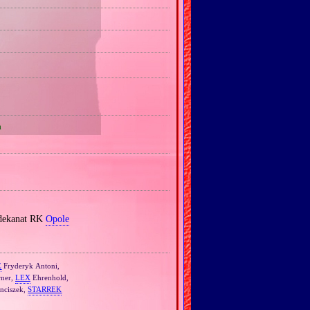
a
 dekanat RK
Opole
E
Fryderyk Antoni,
ner,
LEX
Ehrenhold,
nciszek,
STARREK