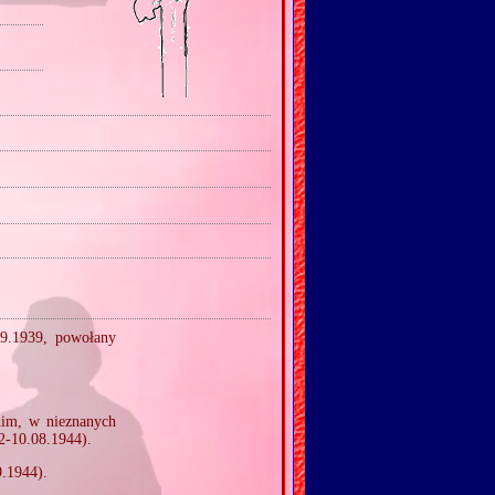
09.1939, powołany
nim, w nieznanych
2‐10.08.1944).
9.1944).