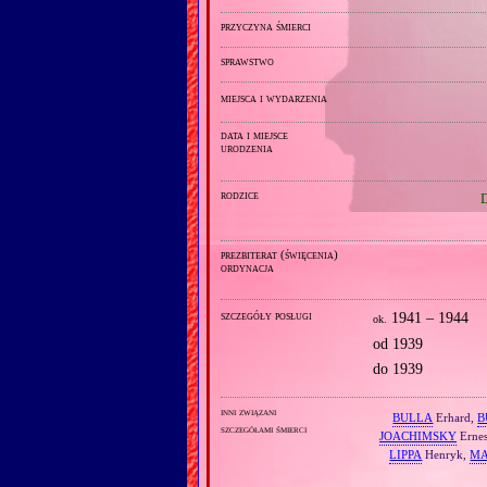
przyczyna śmierci
sprawstwo
miejsca i wydarzenia
data i miejsce
urodzenia
rodzice
prezbiterat (święcenia)
ordynacja
szczegóły posługi
1941 – 1944
ok.
od 1939
do 1939
inni związani
BULLA
Erhard,
B
szczegółami śmierci
JOACHIMSKY
Ernes
LIPPA
Henryk,
MA