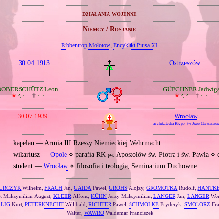
działania wojenne
Niemcy / Rosjanie
Ribbentrop‐Mołotow
,
Encykliki Piusa XI
30.04.1913
Ostrzeszów
DOBERSCHÜTZ Leon
GÜECHNER Jadwig
🞲
?, ? —
🕆
?, ?
🞲
?, ? —
🕆
?, ?
30.07.1939
Wrocław
archikatedra RK
św. Jana Chrzciciela
pw.
kapelan — Armia III Rzeszy Niemieckiej Wehrmacht
wikariusz —
Opole
⋄ parafia RK
Apostołów św. Piotra i św. Pawła ⋄
pw.
student —
Wrocław
⋄ filozofia i teologia, Seminarium Duchowne
URCZYK
Wilhelm,
FRACH
Jan,
GAIDA
Paweł,
GROHS
Alojzy,
GROMOTKA
Rudolf,
HANTK
t Maksymilian August,
KLEHR
Alfons,
KÜHN
Jerzy Maksymilian,
LANGER
Jan,
LANGER
Wer
LIG
Kurt,
PETERKNECHT
Willibald,
RICHTER
Paweł,
SCHMOLKE
Fryderyk,
SMOLORZ
Fra
Walter,
WAWRO
Waldemar Franciszek