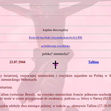
kapłan diecezjalny
Kościół łaciński (rzymskokatolicki) RK
archidiecezja wrocławska
polska? niemiecka?
23.07.1944
Tallinn
y światowej, rozpoczętej niemieckim i rosyjskim najazdem na Polskę w 
 niemieckiego Wehrmacht.
nitariusz.
Tallinn (wówczas Rewel), na rosyjsko–niemieckim froncie północno–wschod
być może w czasie przygotowań do ewakuacji, podczas
bitwy o Narwę (02.0
tzw.
syjskie zdobyły dwa miesiące później, w trakcie
ofensywie Tallinn (17‐26.0
tzw.