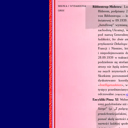
miejsca i wydarzenia
Ribbentrop‐Mołotow
: Lu
opisy
Hitlerem, podpisany 
von Ribbentropa — któ
światowej w 09.1939.
„
handlową
” wymian
zachodnią Ukrainę), w
pod nazwą Generalne
ludzkości, bo dwie at
przykazanie Dekalogu:
Francji i Niemiec, k
i niepodejmowaniu d
28.09.1939 w traktaci
podzielenie się stref
strony nie będą toler
na swych terytoriach 
Skutkiem porozumień
dyskutowano koordy
«
Intelligenzaktion
», w
tysięcy przedstawiany
odczuwalne.
(więcej na:
pl
Encykliki Piusa XI
: Wobe
nimi podobieństw niż 
Sorge
” (
„
Z palącą
pl.
przedchrześcijańskimi
ponad skalę wartości 
wartości ludzkiej społ