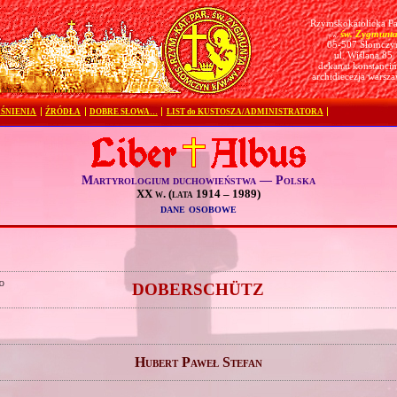
Rzymskokatolicka Pa
św. Zygmunt
pw.
05-507 Słomczy
ul. Wiślana 85
dekanat konstanciń
archidiecezja warsz
ŚNIENIA
ŹRÓDŁA
DOBRE SŁOWA…
LIST do KUSTOSZA/ADMINISTRATORA
Martyrologium duchowieństwa — Polska
XX w. (lata 1914 – 1989)
dane osobowe
o
DOBERSCHÜTZ
Hubert Paweł Stefan