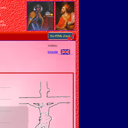
rafia
a
n
ski
awska
wersja:
english