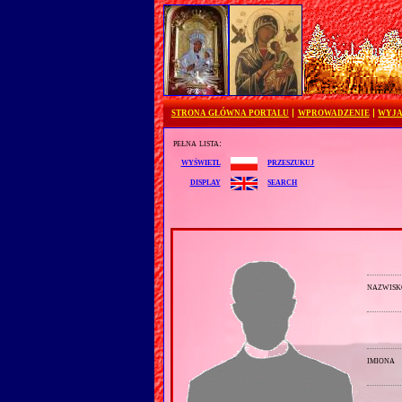
STRONA GŁÓWNA PORTALU
WPROWADZENIE
WYJA
pełna lista:
przeszukuj
wyświetl
search
display
nazwisk
imiona