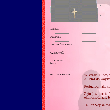
funkcja
wyznanie
diecezja / prowincja
narodowość
data i miejsce
śmierci
szczegóły śmierci
W czasie II wojn
1941 do wojska
ok.
Posługiwał jako sa
Zginął w porcie 
okolicznościach, 
Tallinn wojska ro