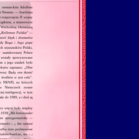
 i niemieckim Adolfem
 i Niemiec — Joachima
i rozpoczęcia II wojny
jątkiem, a mianowicie
Wschodnią (dzisiejszą
„
Królestwo Polskie
” —
torii klęsk i dramatów
ciły Boga i Jego piąte
ch sojuszników Polski,
y zaatakowanej Polsce
zostały sprecyzowane
m z jego ustaleń było
eksów zapisano: „
Obie
trony. Będą one tłumić
h środków w tym celu
”.
kim NKWD, na których
 (w Niemczech zwane
iej inteligencji, w tym
y do 1989, a i dziś są
acz więcej było między
.1938 „
Mit brennender
ami starogermańsko —
trzności
, kto wynosi
[…]
j albo inne podstawowe
m bałwochwalczo, ten
[…]