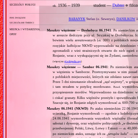
szczegóły posługi
1936 – 1939
student —
Dubno
⋄ filoz
ok.
inni związani
BARANYK
Stefan (o. Seweryn),
DANIŁKOW
J
szczegółami śmierci
miejsca i wydarzenia
Masakry więzienne — Drohobycz 06.1941
: Po niemieckim 
opisy
w areszcie śledczym przy ul. Stryjskiej w Drohobyczu. I
bowiem wielu aresztowanych (
300) z pobliskich miejs
ok.
rosyjskie ludbójcze NKWD wyprowadziło na dziedziniec w
zgromadzili z wież strażniczych otwarto do nich ogień
Rosjanie, wraz z wysługującymi się im Żydami, zamordo
(więcej na:
pl.wikipedia.org
)
Masakry więzienne — Sambor 06.1941
: Po niemieckim at
w więzieniu w Samborze. Przetrzymywano w nim ponad 1,
z pobliskich miejscowości, których nie zdołano nawet zar
Przez 5 dni nieustannie obradował „
sąd wojenny
”, w grupa
i tam strzałem w potylicę mordowano.
wymordowa
Prawd.
przyspieszenie mordów. Wyprowadzono na dziedziniec 
i ciskać granaty. Kilku więźniów przeżyło i spowodowało bu
Szacuje się, że Rosjanie zdążyli wymordować
600‐700 wię
ok.
Masakry 06.1941 (NKWD)
: Po ataku niemieckim 22.06.194
ucieczką, Rosjanie wymordowali — zgodnie z ludobójczy
24.06.1941 wymordowania wszystkich więźniów (formal
sabotaż i dywersję, oraz więźniów politycznych „
w śledztwi
przedwojennej Polski, Litwy, Łotwy i Estonii —
40,000‐
ok.
po niemieckim ataku, uznając ich za „
wrogów ludu
” — oso