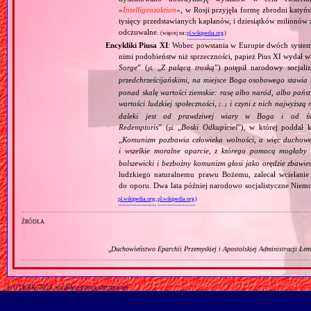
«
Intelligenzaktion
», w Rosji przyjęła formę zbrodni katyńs
tysięcy przedstawianych kapłanów, i dziesiątków milionów z
odczuwalne.
(więcej na:
pl.wikipedia.org
)
Encykliki Piusa XI
: Wobec powstania w Europie dwóch systemó
nimi podobieństw niż sprzeczności, papież Pius XI wydał 
Sorge
” (
„
Z palącą troską
”) potępił narodowy socjali
pl.
przedchrześcijańskimi, na miejsce Boga osobowego stawia 
ponad skalę wartości ziemskie: rasę albo naród, albo pańs
wartości ludzkiej społeczności,
i czyni z nich najwyższą 
[…]
daleki jest od prawdziwej wiary w Boga i od świ
Redemptoris
” (
„
Boski Odkupiciel
”), w której poddał k
pl.
„
Komunizm pozbawia człowieka wolności, a więc duchowej
i wszelkie moralne oparcie, z którego pomocą mogłaby 
bolszewicki i bezbożny komunizm głosi jako orędzie zbawie
ludzkiego naturalnemu prawu Bożemu, zalecał wcielanie 
do oporu. Dwa lata później narodowo socjalistyczne Niemc
pl.wikipedia.org
,
pl.wikipedia.org
)
źródła
„
Duchowieństwo Eparchii Przemyskiej i Apostolskiej Administracji Łe
© GTKRK, 2025, wszelkie prawa zastrzeżone