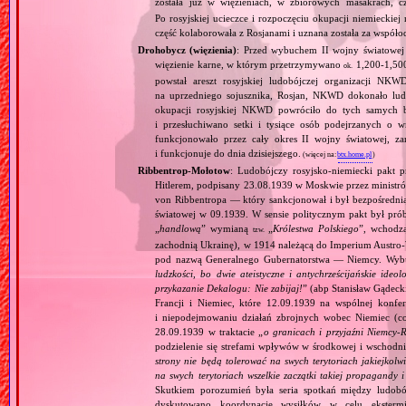
została już w więzieniach, w zbiorowych masakrach, 
Po rosyjskiej ucieczce i rozpoczęciu okupacji niemiecki
część kolaborowała z Rosjanami i uznana została za współ
Drohobycz (więzienia)
: Przed wybuchem II wojny światowej
więzienie karne, w którym przetrzymywano
1,200‐1,500 
ok.
powstał areszt rosyjskiej ludobójczej organizacji N
na uprzedniego sojusznika, Rosjan, NKWD dokonało ludo
okupacji rosyjskiej NKWD powróciło do tych samych 
i przesłuchiwano setki i tysiące osób podejrzanych o 
funkcjonowało przez cały okres II wojny światowej, zar
i funkcjonuje do dnia dzisiejszego.
(więcej na:
btx.home.pl
)
Ribbentrop‐Mołotow
: Ludobójczy rosyjsko‐niemiecki pakt 
Hitlerem, podpisany 23.08.1939 w Moskwie przez minist
von Ribbentropa — który sankcjonował i był bezpośrednią
światowej w 09.1939. W sensie politycznym pakt był prób
„
handlową
” wymianą
„
Królestwa Polskiego
”, wchodzą
tzw.
zachodnią Ukrainę), w 1914 należącą do Imperium Austro‐W
pod nazwą Generalnego Gubernatorstwa — Niemcy. Wybuc
ludzkości, bo dwie ateistyczne i antychrześcijańskie id
przykazanie Dekalogu: Nie zabijaj!
” (abp Stanisław Gądeck
Francji i Niemiec, które 12.09.1939 na wspólnej konfe
i niepodejmowaniu działań zbrojnych wobec Niemiec (c
28.09.1939 w traktacie „
o granicach i przyjaźni Niemcy‐
podzielenie się strefami wpływów w środkowej i wschodni
strony nie będą tolerować na swych terytoriach jakiejkolwi
na swych terytoriach wszelkie zaczątki takiej propagandy
Skutkiem porozumień była seria spotkań między ludob
dyskutowano koordynację wysiłków w celu ekstermi