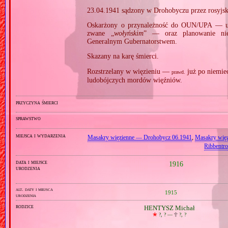
23.04.1941 sądzony w Drohobyczu przez rosyjsk
Oskarżony o przynależność do OUN/UPA — ukra
zwane „
wołyńskim
” — oraz planowanie niel
Generalnym Gubernatorstwem.
Skazany na karę śmierci.
Rozstrzelany w więzieniu —
już po niemiec
prawd.
ludobójczych mordów więźniów.
przyczyna śmierci
sprawstwo
miejsca i wydarzenia
Masakry więzienne — Drohobycz 06.1941
,
Masakry wię
Ribbentr
data i miejsce
1916
urodzenia
alt. daty i miejsca
1915
urodzenia
rodzice
HENTYSZ Michał
🞲
?, ? —
🕆
?, ?