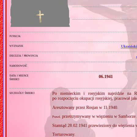
funkcja
wyznanie
Ukraiński
diecezja / prowincja
narodowość
data i miejsce
06.1941
śmierci
szczegóły śmierci
Po niemieckim i rosyjskim najeździe na R
po rozpoczęciu okupacji rosyjskiej, pracował ja
Aresztowany przez Rosjan w 11.1940.
przetrzymywany w więzieniu w Samborze.
Prawd.
Stamtąd 28.02.1941 przewieziony do więzienia
Torturowany.