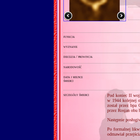
funkcja
wyznanie
diecezja / prowincja
narodowość
data i miejsce
śmierci
szczegóły śmierci
Pod koniec II woj
w 1944 kolejnej o
został przez bpa
przez Rosjan obu 
Następnie posługi
Po formalnej likw
odmawiał przejści