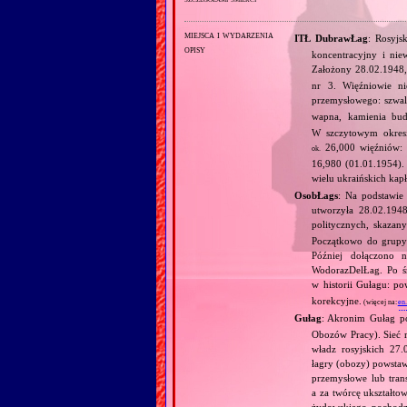
miejsca i wydarzenia
ITŁ DubrawŁag
: Rosyjs
opisy
koncentracyjny i ni
Założony 28.02.1948,
nr 3. Więźniowie n
przemysłowego: szwal
wapna, kamienia bud
W szczytowym okresi
26,000 więźniów
ok.
16,980 (01.01.1954).
wielu ukraińskich kap
OsobŁags
: Na podstawie
utworzyła 28.02.19
politycznych, skaza
Początkowo do grupy
Później dołączono 
WodorazDelŁag. Po śm
w historii Gułagu: po
korekcyjne.
(więcej na:
en
Gułag
: Akronim Gułag 
Obozów Pracy). Sieć 
władz rosyjskich 27
łagry (obozy) powstaw
przemysłowe lub tran
a za twórcę ukształto
żydowskiego pochodzen