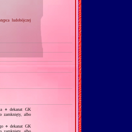
tępca ludobójczej
ła ⋄ dekanat GK
o zamknięty, albo
ego ⋄ dekanat GK
o zamknięty, albo