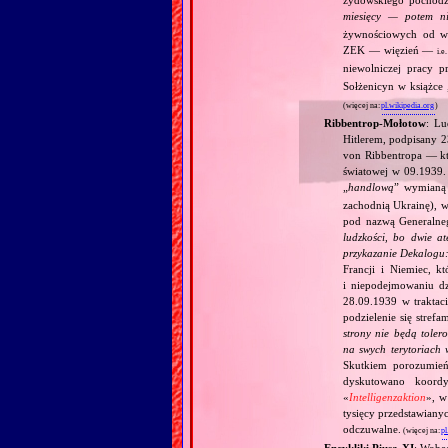
miesięcy — potem 
żywnościowych od wy
ZEK — więzień —
i.e.
niewolniczej pracy 
Sołżenicyn w książce 
(więcej na:
pl.wikipedia.org
)
Ribbentrop‐Mołotow
: Lu
Hitlerem, podpisany 
von Ribbentropa — któ
światowej w 09.1939.
„
handlową
” wymian
zachodnią Ukrainę), w
pod nazwą Generalne
ludzkości, bo dwie at
przykazanie Dekalogu:
Francji i Niemiec, k
i niepodejmowaniu d
28.09.1939 w traktaci
podzielenie się stref
strony nie będą toler
na swych terytoriach 
Skutkiem porozumień
dyskutowano koordy
«
Intelligenzaktion
», w
tysięcy przedstawiany
odczuwalne.
(więcej na:
pl
Encykliki Piusa XI
: Wobe