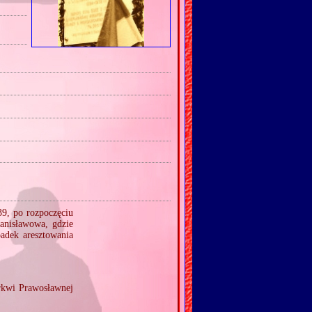
39, po rozpoczęciu
tanisławowa, gdzie
adek aresztowania
erkwi Prawosławnej