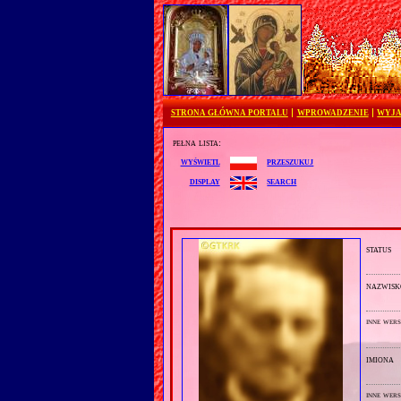
STRONA GŁÓWNA PORTALU
WPROWADZENIE
WYJA
pełna lista:
przeszukuj
wyświetl
search
display
status
nazwisk
inne wers
imiona
inne wers