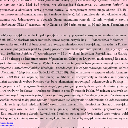
nic nam po nim
”. Miał być twórcą, wg Aleksandra Sołżenicyna,
„
systemu kotłów
”, c
tzw.
pracowania określonej liczby procent normy. W zarządzanym przez niego obozie ITŁ BelB
заключенный‐каналоармеец (
kanałowy żołnierz), które przyjęło się jako określenie wię
ros.
pl.
przymusowej. Jednorazowo w obozach Gułag przetrzymywano do 12 mln więźniów, czyli
„
Archipelag GUŁag
” szacował, że w Gułag do 1956 uśmiercono
60 mln ludzi. Formalnie r
ok.
dobójczy rosyjsko‐niemiecki pakt przyjaźni między przywódcą rosyjskim Józefem Stalinem
23.08.1939 w Moskwie przez ministrów spraw zagranicznych Rosji — Wiaczesława Mołotowa —
ry sankcjonował i był bezpośrednią przyczyną niemieckiego i rosyjskiego najazdu na Polskę 
 W sensie politycznym pakt był próbą przywrócenia status quo ante sprzed 1914, z jednym wy
ą
„
Królestwa Polskiego
”, wchodzącego w 1914 w skład Imperium Rosyjskiego, na Galicję 
tzw.
 1914 należącą do Imperium Austro‐Węgierskiego. Galicję, ze Lwowem, mieli przejąć Rosjanie, 
go Gubernatorstwa — Niemcy. Wybuchła w rezultacie „
wojna była jedną z największych w his
eistyczne i antychrześcijańskie ideologie: narodowego i międzynarodowego socjalizmu, odrzu
 Nie zabijaj!
” (abp Stanisław Gądecki, 01.09.2019). Ustalenia paktu — wsparte zdradą formalny
tóre 12.09.1939 na wspólnej konferencji w Abbeville, zdecydowały o nieudzielaniu pomoc
ziałań zbrojnych wobec Niemiec (co było złamaniem zobowiązań traktatowych z Polską) — 
e „
o granicach i przyjaźni Niemcy‐Rosja
”, podpisanym przez tych samych zbrodniarzy. Jedny
ami wpływów w środkowej i wschodniej Europie oraz IV rozbiór Polski. W jednym z tajnych an
ować na swych terytoriach jakiejkolwiek polskiej propagandy, która dotyczy terytoriów drugiej s
wszelkie zaczątki takiej propagandy i informować się wzajemnie w odniesieniu do odpowiednic
 była seria spotkań między ludobójczymi organizacjami — niemieckim Gestapo i rosyjs
nację wysiłków w celu eksterminacji polskiej inteligencji i warstw przywódczych
 Rosji przyjęła formę zbrodni katyńskiej). Skutkiem porozumień była śmierć setek tysięcy polsk
ch kapłanów, i dziesiątków milionów zwykłych ludzi. Skutki tej rosyjsko‐niemieckiej umowy trwał
.wikipedia.org
)
c powstania w Europie dwóch systemów totalitarnych, które zdawały się ze sobą konkurować, 