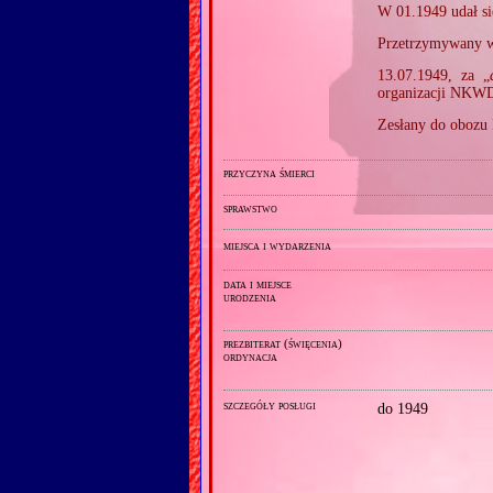
W 01.1949 udał si
Przetrzymywany w
13.07.1949, za „
organizacji NKWD)
Zesłany do obozu
przyczyna śmierci
sprawstwo
miejsca i wydarzenia
data i miejsce
urodzenia
prezbiterat (święcenia)
ordynacja
szczegóły posługi
do 1949