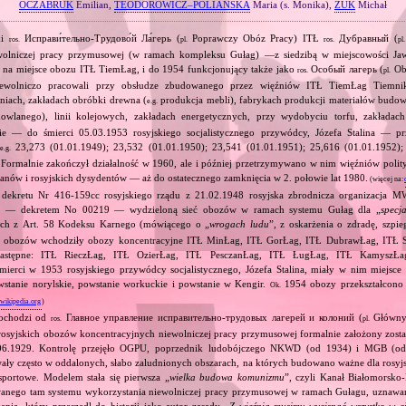
OCZABRUK
Emilian,
TEODOROWICZ–POLIAŃSKA
Maria (s. Monika),
ŻUK
Michał
ki
Исправи́тельно‐Трудово́й Ла́герь (
Poprawczy Obóz Pracy) ITŁ
Дубравный (
ros.
pl.
ros.
pl.
ewolniczej pracy przymusowej (w ramach kompleksu Gułag) —z siedzibą w miejscowości Ja
 na miejsce obozu ITŁ TiemŁag, i do 1954 funkcjonujący także jako
Особый лагерь (
Ob
ros.
pl.
iewolniczo pracowali przy obsłudze zbudowanego przez więźniów ITŁ TiemŁag Tiemni
niach, zakładach obróbki drewna (
produkcja mebli), fabrykach produkcji materiałów budowl
e.g.
owlanego), linii kolejowych, zakładach energetycznych, przy wydobyciu torfu, zakładac
e — do śmierci 05.03.1953 rosyjskiego socjalistycznego przywódcy, Józefa Stalina — 
:
23,273 (01.01.1949); 23,532 (01.01.1950); 23,541 (01.01.1951); 25,616 (01.01.1952);
e.g.
 Formalnie zakończył działalność w 1960, ale i później przetrzymywano w nim więźniów poli
łanów i rosyjskich dysydentów — aż do ostatecznego zamknięcia w 2. połowie lat 1980.
(więcej na:
 dekretu Nr 416‐159сс rosyjskiego rządu z 21.02.1948 rosyjska zbrodnicza organizacja
48 — dekretem No 00219 — wydzieloną sieć obozów w ramach systemu Gułag dla „
specj
nych z Art. 58 Kodeksu Karnego (mówiącego o „
wrogach ludu
”, z oskarżenia o zdradę, szpi
 obozów wchodziły obozy koncentracyjne ITŁ MinŁag, ITŁ GorŁag, ITŁ DubrawŁag, ITŁ S
następne: ITŁ RieczŁag, ITŁ OzierŁag, ITŁ PesczanŁag, ITŁ ŁugŁag, ITŁ KamyszŁ
ierci w 1953 rosyjskiego przywódcy socjalistycznego, Józefa Stalina, miały w nim miejsce 
wstanie norylskie, powstanie workuckie i powstanie w Kengir.
1954 obozy przekształcono
Ok.
.wikipedia.org
)
pochodzi od
Главное управление исправительно‐трудовых лагерей и колоний (
Główny
ros.
pl.
rosyjskich obozów koncentracyjnych niewolniczej pracy przymusowej formalnie założony zosta
.06.1929. Kontrolę przejęło OGPU, poprzednik ludobójczego NKWD (od 1934) i MGB (od
ały często w oddalonych, słabo zaludnionych obszarach, na których budowano ważne dla rosyj
sportowe. Modelem stała się pierwsza „
wielka budowa komunizmu
”, czyli Kanał Białomorsko
wanego tam systemu wykorzystania niewolniczej pracy przymusowej w ramach Gułagu, uznawany
ia, który przeszedł do historii jako autor zasady „
Z więźnia musimy wycisnąć wszystko w ci