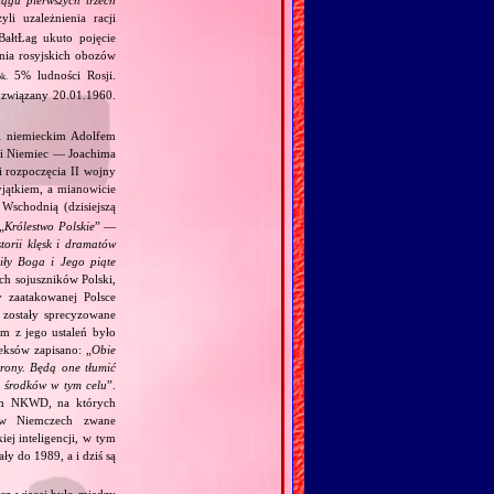
zyli uzależnienia racji
ałtŁag ukuto pojęcie
źnia rosyjskich obozów
5% ludności Rosji.
ok.
ozwiązany 20.01.1960.
 i niemieckim Adolfem
 i Niemiec — Joachima
i rozpoczęcia II wojny
jątkiem, a mianowicie
Wschodnią (dzisiejszą
„
Królestwo Polskie
” —
torii klęsk i dramatów
ciły Boga i Jego piąte
ch sojuszników Polski,
y zaatakowanej Polsce
zostały sprecyzowane
m z jego ustaleń było
eksów zapisano: „
Obie
trony. Będą one tłumić
h środków w tym celu
”.
kim NKWD, na których
 (w Niemczech zwane
iej inteligencji, w tym
y do 1989, a i dziś są
acz więcej było między