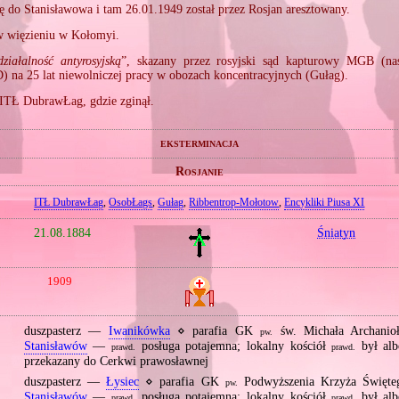
ę do Stanisławowa i tam 26.01.1949 został przez Rosjan aresztowany.
 więzieniu w Kołomyi.
działalność antyrosyjską
”, skazany przez rosyjski sąd kapturowy MGB (nas
 na 25 lat niewolniczej pracy w obozach koncentracyjnych (Gułag).
 ITŁ DubrawŁag, gdzie zginął.
eksterminacja
Rosjanie
ITŁ DubrawŁag
,
OsobŁags
,
Gułag
,
Ribbentrop‐Mołotow
,
Encykliki Piusa XI
21.08.1884
Śniatyn
1909
duszpasterz —
Iwanikówka
⋄ parafia GK
św. Michała Archanio
pw.
Stanisławów
—
posługa potajemna; lokalny kościół
był alb
prawd.
prawd.
przekazany do Cerkwi prawosławnej
duszpasterz —
Łysiec
⋄ parafia GK
Podwyższenia Krzyża Święt
pw.
Stanisławów
—
posługa potajemna; lokalny kościół
był alb
prawd.
prawd.