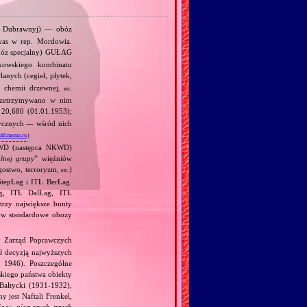
Dubrawnyj) — obóz
was w rep. Mordowia.
óz specjalny) GUŁAG
kowskiego kombinatu
anych (cegieł, płytek,
h chemii drzewnej
, etc.
przetrzymywano w nim
 20,680 (01.01.1953);
tycznych — wśród nich
old.memo.ru
)
 MWD (następca NKWD)
alnej grupy
” więźniów
egostwo, terroryzm
)
, etc.
tepŁag i ITŁ BerŁag.
ag, ITŁ DalŁag, ITŁ
trzy największe bunty
 w standardowe obozy
 Zarząd Poprawczych
ł decyzją najwyższych
 1946). Poszczególne
skiego państwa obiekty
‐Bałtycki (1931‐1932),
 jest Naftali Frenkel,
ągu pierwszych trzech