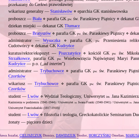
przekazany do Cerkwi prawosławnej
wikariusz generalny —
Stanisławów
⋄ eparchia GK stanisławowska
proboszcz —
Biała
⋄ parafia GK
św. Paraskiewy Piątnicy ⋄ dekanat 
pw.
dziekan miejski — dekanat GK
Tłumacz
proboszcz —
Bratyszów
⋄ parafia GK
św. Paraskiewy Piątnicy ⋄ dek
pw.
administrator —
Wysuczka
⋄ parafia GK
Przeniesienia relik
pw.
Cudotwórcy ⋄ dekanat GK
Kudryńce
kuratus/rektor/ekspozyt —
Piszczatyńce
⋄ kościół GK
św. Mikoła
pw.
Strzałkowce
, parafia GK
Wniebowzięcia Najświętszej Maryi Pa
pw.
Kudryńce
— p.o. („
ad interim
”)
administrator —
Trybuchowce
⋄ parafia GK
św. Paraskiewy Piątn
pw.
Czortków
wikariusz —
Trybuchowce
⋄ parafia GK
św. Paraskiewy Piątn
pw.
Czortków
student —
Lwów
⋄ Wydział Teologiczny, Uniwersytet
Jana Kazimier
im.
Kazimierza w podziemiu (1941‐1944) / Uniwersytet
Iwana Franki (1940‐1941) / Uniwersytet
Jana
im.
im.
Uniwersytet Franciszkański (1817‐1918)]
student —
Lwów
⋄ filozofia i teologia, Greckokatolickie Seminarium D
żonaty — pięcioro dzieci
Sawa Jozafat,
CIELISZCZUK
Dionizy,
DAWIDZIUK
Teodor,
HORCZYŃSKI
Omelian,
MARUS