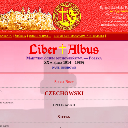
Rzymskokatolicka Pa
św. Zygmunt
pw.
05-507 Słomczy
ul. Wiślana 85
dekanat konstanciń
archidiecezja warsz
ŚNIENIA
ŹRÓDŁA
DOBRE SŁOWA…
LIST do KUSTOSZA/ADMINISTRATORA
Martyrologium duchowieństwa — Polska
XX w. (lata 1914 – 1989)
dane osobowe
Sługa Boży
o
CZECHOWSKI
je nazwiska
CZECHOWSKIJ
Stefan
je imion