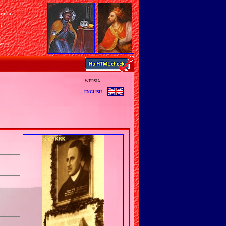
rafia
a
n
ski
awska
wersja:
english