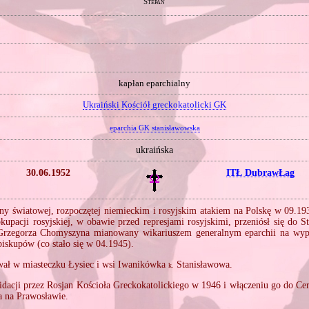
Stepan
kapłan eparchialny
Ukraiński Kościół greckokatolicki GK
eparchia GK stanisławowska
ukraińska
30.06.1952
ITŁ DubrawŁag
ny światowej, rozpoczętej niemieckim i rosyjskim atakiem na Polskę w 09.19
kupacji rosyjskiej, w obawie przed represjami rosyjskimi, przeniósł się do S
 Grzegorza Chomyszyna mianowany wikariuszem generalnym eparchii na wyp
biskupów (co stało się w 04.1945).
wał w miasteczku Łysiec i wsi Iwanikówka
Stanisławowa.
k.
idacji przez Rosjan Kościoła Greckokatolickiego w 1946 i włączeniu go do C
a na Prawosławie.