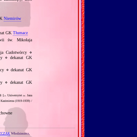
GK
Niemirów
anat GK
Tłumacz
wii św. Mikołaja
ja Cudotwórcy ⋄
nny ⋄ dekanat GK
icy ⋄ dekanat GK
icy ⋄ dekanat GK
za
[
Uniwersytet
Jana
i.e.
im.
 Kazimierza (1919‐1939) /
uchowne
ZCZAK
Włodzimierz,