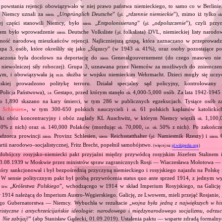
 powstania rejencji obowiązywało w niej prawo państwa niemieckiego, to samo co w Berlinie.
ar Niemcy uznali za
„
Ursprünglich Deutsche
” (
„
rdzennie niemieckie
”), mimo iż tylko
niem.
pl.
ok
ej części stanowili Niemcy, było
„
Entpolonisierung
” (
„
odpolszczenie
”), czyli prz
niem.
pl.
em było wprowadzenie
Deutsche Volksliste (
folkslista) DVL, niemieckiej listy narodo
niem.
pl.
ność narodową mieszkańców rejencji. Najliczniejszą grupą, która zaznaczano w przeprow
upa 3, osób, które określiły się jako „
Ślązacy
” (w 1943
41%), oraz osoby pozostające p
ok.
znaczona była docelowo na deportację do
Generalgouvernement (do czego masowo nie 
niem.
 niewolniczej siły roboczej). Grupa 3, uznawana przez Niemców za możliwych do zniemcze
ym, i obowiązywała ją
służba w wojsku niemieckim Wehrmacht. Dzieci mogły się uczyć
m.in.
skiej prowadzono politykę terroru. Działał specjalny sąd policyjny, kontrolowan
Policja Państwowa),
Gestapo, przed którym stanęło
4,000‐5,000 osób. Za lata 1942‐1945
i.e.
ok.
go 1,890 skazano na kary śmierci, w tym 286 w publicznych egzekucjach. Tysiące osób 
n Schlesien
», w tym 300‐650 polskich nauczycieli i
61 polskich kapłanów katolickich
ok.
ecki obóz koncentracyjny i obóz zagłady KL Auschwitz, w którym Niemcy więzili
1,100,
ok.
0% z nich) oraz
140,000 Polaków (mordując
70,000,
50% z nich). Po zakończe
ok.
ok.
i.e.
ok.
adzorca prowincji
Provinz Schlesien,
Reichsstatthalter (
Namiestnik Rzeszy) i
G
niem.
niem.
pl.
niem.
rtii narodowo–socjalistycznej, Fritz Brecht, popełnił samobójstwo.
(więcej na:
pl.wikipedia.org
)
dobójczy rosyjsko‐niemiecki pakt przyjaźni między przywódcą rosyjskim Józefem Stalinem
23.08.1939 w Moskwie przez ministrów spraw zagranicznych Rosji — Wiaczesława Mołotowa —
ry sankcjonował i był bezpośrednią przyczyną niemieckiego i rosyjskiego najazdu na Polskę 
 W sensie politycznym pakt był próbą przywrócenia status quo ante sprzed 1914, z jednym wy
ą
„
Królestwa Polskiego
”, wchodzącego w 1914 w skład Imperium Rosyjskiego, na Galicję 
tzw.
 1914 należącą do Imperium Austro‐Węgierskiego. Galicję, ze Lwowem, mieli przejąć Rosjanie, 
go Gubernatorstwa — Niemcy. Wybuchła w rezultacie „
wojna była jedną z największych w his
eistyczne i antychrześcijańskie ideologie: narodowego i międzynarodowego socjalizmu, odrzu
 Nie zabijaj!
” (abp Stanisław Gądecki, 01.09.2019). Ustalenia paktu — wsparte zdradą formalny