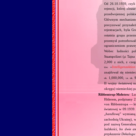
Od 26.10.1939, czyli
rejencji, której obsz
przedwojennej polski
Głównym mechanizm
precyzować przynależ
rejestracjach, była Gr
ostatnia grupa prze
przemysł potrzebował
ograniczeniom prawn
Wobec ludności pol
Staatspolizei (
Tajna 
pl.
2,000 z nich, z cze
«
Intelligenzaktio
tzw.
znajdował się niemi
1,000,000,
9
ok.
i.e.
ok.
II wojny światowej n
okręgu) niemieckiej pa
Ribbentrop‐Mołotow
: Lu
Hitlerem, podpisany 
von Ribbentropa — któ
światowej w 09.1939.
„
handlową
” wymian
zachodnią Ukrainę), w
pod nazwą Generalne
ludzkości, bo dwie at
przykazanie Dekalogu: