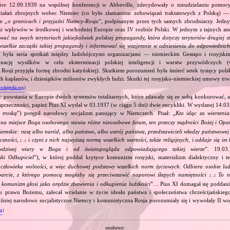
tóre 12.09.1939 na wspólnej konferencji w Abbeville, zdecydowały o nieudzielaniu pomoc
ziałań zbrojnych wobec Niemiec (co było złamaniem zobowiązań traktatowych z Polską) — 
e „
o granicach i przyjaźni Niemcy‐Rosja
”, podpisanym przez tych samych zbrodniarzy. Jedny
ami wpływów w środkowej i wschodniej Europie oraz IV rozbiór Polski. W jednym z tajnych an
ować na swych terytoriach jakiejkolwiek polskiej propagandy, która dotyczy terytoriów drugiej s
wszelkie zaczątki takiej propagandy i informować się wzajemnie w odniesieniu do odpowiednic
 była seria spotkań między ludobójczymi organizacjami — niemieckim Gestapo i rosyjs
nację wysiłków w celu eksterminacji polskiej inteligencji i warstw przywódczych
 Rosji przyjęła formę zbrodni katyńskiej). Skutkiem porozumień była śmierć setek tysięcy polsk
ch kapłanów, i dziesiątków milionów zwykłych ludzi. Skutki tej rosyjsko‐niemieckiej umowy trwał
.wikipedia.org
)
c powstania w Europie dwóch systemów totalitarnych, które zdawały się ze sobą konkurować, 
sprzeczności, papież Pius XI wydał w 03.1937 (w ciągu 5 dni) dwie encykliki. W wydanej 14.03
 troską
”) potępił narodowy socjalizm panujący w Niemczech. Pisał: „
Kto idąc za wierzeni
, na miejsce Boga osobowego stawia różne nieosobowe fatum, ten przeczy mądrości Bożej i Opa
ziemskie: rasę albo naród, albo państwo, albo ustrój państwa, przedstawicieli władzy państwowe
eczności,
i czyni z nich najwyższą normę wszelkich wartości, także religijnych, i oddaje się i
[…]
wdziwej wiary w Boga i od światopoglądu odpowiadającego takiej wierze
”. 19.03
ski Odkupiciel
”), w której poddał krytyce komunizm rosyjski, materializm dialektyczny i teo
złowieka wolności, a więc duchowej podstawy wszelkich norm życiowych. Odbiera osobie ludz
parcie, z którego pomocą mogłaby się przeciwstawić naporowi ślepych namiętności
To no
[…]
y komunizm głosi jako orędzie zbawienia i odkupienia ludzkości
”… Pius XI domagał się poddan
u prawu Bożemu, zalecał wcielanie w życie ideału państwa i społeczeństwa chrześcijańskieg
źniej narodowo socjalistyczne Niemcy i komunistyczna Rosja porozumiały się i wywołały II wo
rg
)
osobowe: