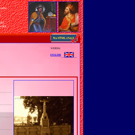
rafia
a
n
ski
awska
wersja:
english