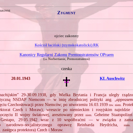
zakonne
Zygmunt
ojciec zakonny
Kościół łaciński (rzymskokatolicki) RK
Kanonicy Regularni Zakonu Premonstratensów OPraem
(
Norbertianie, Premonstratensi)
i.e.
czeska
20.01.1943
KL Auschwitz
nachijskim
” 29‐30.09.1938, gdy Wielka Brytania i Francja uległy rządz
istyczną NSDAP Niemcom — w imię zbrodniczej polityki ang. „
appeasem
jęciu Czechosłowacji przez Niemców; po utworzeniu 16.03.1939
Prote
tzw.
niem.
ktorat Czech i Moraw); wreszcie po niemieckim i rosyjskim najeździe n
oczęciu II wojny światowej, aresztowany przez
Geheime Staatspolizei
niem.
estapo, 29.05.1942 wraz z 10 współbraćmi — w związku z zamac
o narodowo–socjalistycznego oprawcę Reinharda Heydricha,
S
niem.
zastępca protektora) Czech i Moraw.
l.