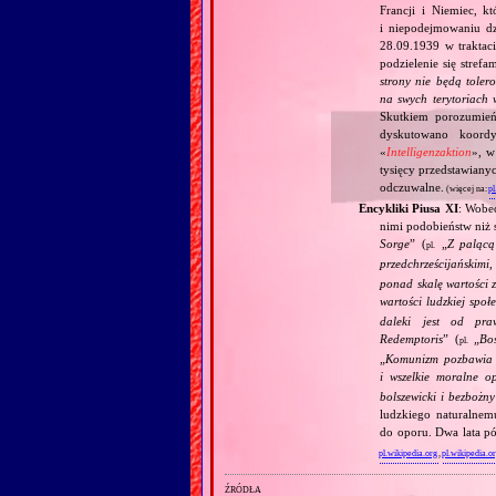
Francji i Niemiec, k
i niepodejmowaniu d
28.09.1939 w traktaci
podzielenie się stref
strony nie będą toler
na swych terytoriach 
Skutkiem porozumień
dyskutowano koordy
«
Intelligenzaktion
», w
tysięcy przedstawiany
odczuwalne.
(więcej na:
pl
Encykliki Piusa XI
: Wobe
nimi podobieństw niż 
Sorge
” (
„
Z palącą
pl.
przedchrześcijańskimi
ponad skalę wartości 
wartości ludzkiej społ
daleki jest od pra
Redemptoris
” (
„
Bo
pl.
„
Komunizm pozbawia c
i wszelkie moralne o
bolszewicki i bezbożn
ludzkiego naturalnem
do oporu. Dwa lata pó
pl.wikipedia.org
,
pl.wikipedia.o
źródła