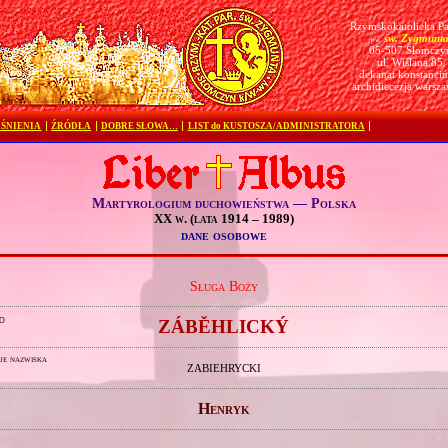
Rzymskokatolicka Pa
św. Zygmunt
pw.
05-507 Słomczy
ul. Wiślana 85
dekanat konstanciń
archidiecezja warsz
ŚNIENIA
ŹRÓDŁA
DOBRE SŁOWA…
LIST do KUSTOSZA/ADMINISTRATORA
Martyrologium duchowieństwa — Polska
XX w. (lata 1914 – 1989)
dane osobowe
Sługa Boży
o
ZÁBĚHLICKÝ
je nazwiska
ZABIEHRYCKI
Henryk