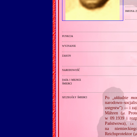
imiona 
funkcja
wyznanie
zakon
narodowość
data i miejsce
śmierci
szczegóły śmierci
Po „
układzie mo
narodowo–socjal
ustępstw
”) — i za
Mähren (
Prote
pl.
w 09.1939 i rozp
Państwowa),
G
i.e.
na niemieckieg
Reichsprotektor (
p