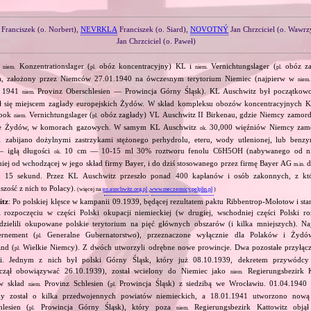
Franciszek (o. Norbert),
NEVRKLA
Franciszek (o. Siard),
NOVOTNÝ
Jan Chrzciciel (o. Wawrz
Jan Chrzciciel (o. Paweł)
i
Konzentrationslager (
obóz koncentracyjny) KL i
Vernichtungslager (
obóz za
niem.
pl.
niem.
pl.
a, założony przez Niemców 27.01.1940 na ówczesnym terytorium Niemiec (najpierw w
niem.
od 1941
Provinz Oberschlesien — Prowincja Górny Śląsk). KL Auschwitz był początkow
niem.
ł się miejscem zagłady europejskich Żydów. W skład kompleksu obozów koncentracyjnych 
obok
Vernichtungslager (
obóz zagłady) VL Auschwitz II Birkenau, gdzie Niemcy zamor
niem.
pl.
wnie Żydów, w komorach gazowych. W samym KL Auschwitz
30,000 więźniów Niemcy zamo
ok.
 zabijano dożylnymi zastrzykami stężonego perhydrolu, eteru, wody utlenionej, lub benzy
— igłą długości
10 cm — 10‐15 ml 30% roztworu fenolu C6H5OH (nabywanego od nie
ok.
niej od wchodzącej w jego skład firmy Bayer, i do dziś stosowanego przez firmę Bayer AG
d
m.in.
gu 15 sekund. Przez KL Auschwitz przeszło ponad 400 kapłanów i osób zakonnych, z k
ość z nich to Polacy).
(więcej na:
en.auschwitz.org.pl
,
www.meczennicy.pelplin.pl
)
itz
: Po polskiej klęsce w kampanii 09.1939, będącej rezultatem paktu Ribbentrop‐Mołotow i sta
i rozpoczęciu w części Polski okupacji niemieckiej (w drugiej, wschodniej części Polski ro
dzielili okupowane polskie terytorium na pięć głównych obszarów (i kilka mniejszych). Najw
rnement (
Generalne Gubernatorstwo), przeznaczone wyłącznie dla Polaków i Żydów
pl.
and (
Wielkie Niemcy). Z dwóch utworzyli odrębne nowe prowincje. Dwa pozostałe przyłączyl
pl.
ji. Jednym z nich był polski Górny Śląsk, który już 08.10.1939, dekretem przywódcy
zaczął obowiązywać 26.10.1939), został wcielony do Niemiec jako
Regierungsbezirk K
niem.
 w skład
Provinz Schlesien (
Prowincja Śląsk) z siedzibą we Wrocławiu. 01.04.1940
niem.
pl.
ny został o kilka przedwojennych powiatów niemieckich, a 18.01.1941 utworzono nową
lesien (
Prowincja Górny Śląsk), który poza
Regierungsbezirk Kattowitz objął
pl.
niem.