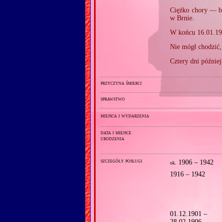
Ciężko chory — b
w Brnie.
W końcu 16.01.19
Nie mógł chodzić,
Cztery dni późnie
przyczyna śmierci
sprawstwo
miejsca i wydarzenia
data i miejsce
urodzenia
szczegóły posługi
1906 – 1942
ok.
1916 – 1942
01.12.1901 –
28.02.1906