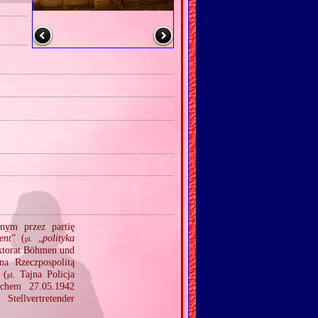
onym przez partię
ent
” (
„
polityka
pl.
ktorat Böhmen und
a Rzeczpospolitą
 (
Tajna Policja
pl.
hem 27.05.1942
tellvertretender