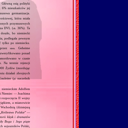
 Główną osią polityki
6% mieszkańców jej
.
ymusowa germanizacja.
wościowej, która miała
adzonych przymusowych
oza DVL (
36%). Ta
ok.
doszło, bo niemiecki
nia, podlegała pewnym
 tylko po niemiecku.
y przez
Geheime
niem.
 zweryfikowano ponad
zamordowano w czasie
. Na terenie rejencji
000 Żydów (mordując
niu działań zbrojnych
auleiter (
naczelnik
pl.
 i niemieckim Adolfem
 i Niemiec — Joachima
i rozpoczęcia II wojny
jątkiem, a mianowicie
Wschodnią (dzisiejszą
„
Królestwo Polskie
” —
torii klęsk i dramatów
ciły Boga i Jego piąte
ch sojuszników Polski,