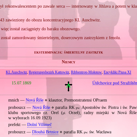
ył rekonwalescentem po zawale serca — internowany w Jihlava a potem w kla
43 zawieziony do obozu koncentracyjnego KL Auschwitz.
 więc został zaciągnięty do baraku obozowego.
j został zamordowany śmiertelnym, dosercowym zastrzykiem z fenolu.
eksterminacja: śmiertelny zastrzyk
Niemcy
KL Auschwitz
,
Regierungsbezirk Kattowitz
,
Ribbentrop‐Mołotow
,
Encykliki Piusa XI
15.07.1869
Útěchovice pod Stražiště
mnich —
Nová Říše
⋄ klasztor, Premonstratensi OPraem
proboszcz —
Nová Říše
⋄ parafia RK
Apostołów św. Piotra i św. Paw
pw.
klubu sportowego cz. Orel (
Orzeł); radny miejski w Nová Říše
pl.
w wyborach 16.09.1923)
prefekt —
Dolní Vilímeč
proboszcz —
Dlouhá Brtnice
⋄ parafia RK
św. Wacława
pw.