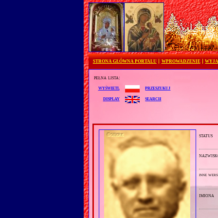
STRONA GŁÓWNA PORTALU
WPROWADZENIE
WYJA
pełna lista:
przeszukuj
wyświetl
search
display
status
nazwisk
inne wers
imiona