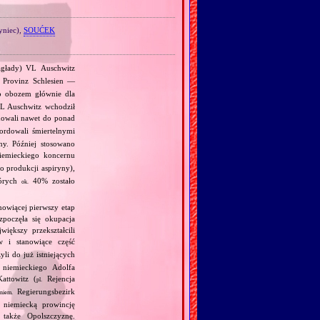
yniec),
SOUĆEK
głady) VL Auschwitz
Provinz Schlesien —
o obozem głównie dla
KL Auschwitz wchodził
dowali nawet do ponad
rdowali śmiertelnymi
ny. Później stosowano
mieckiego koncernu
o produkcji aspiryny),
tórych
40% zostało
ok.
nowiącej pierwszy etap
zpoczęła się okupacja
iększy przekształcili
 i stanowiące część
i do już istniejących
 niemieckiego Adolfa
attowitz (
Rejencja
pl.
Regierungsbezirk
niem.
 niemiecką prowincję
 także Opolszczyznę.