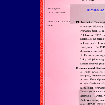
inni związani
HRACHOVSKÝ
szczegółami śmierci
miejsca i wydarzenia
KL Auschwitz
: Niemieck
opisy
w okolicy Oświęcimi
Prowincji Śląsk; a 
Polaków, od 1942 sta
znajdujący się zaraz 
miliona ludzi, głó
zastrzykami. Do 1941
dosercowy zastrzyk 
IG Farben, a precyzyj
który zabijał w cią
zamordowanych (większ
Regierungsbezirk Kattow
II wojny światowej, 
rosyjska), Niemcy po
w
Generalgouve
niem.
Großdeutschl
tzw.
niem.
niemieckich prowinc
Hitlera (formalnie 
katowicka) i wszedł
Kattowitz powiększo
Provinz Obersch
niem.