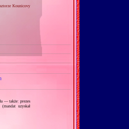
sztorze Kounicovy
m
ła — także: prezes
 (mandat uzyskał