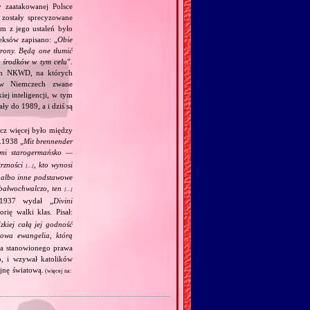
y zaatakowanej Polsce
zostały sprecyzowane
m z jego ustaleń było
eksów zapisano: „
Obie
trony. Będą one tłumić
h środków w tym celu
”.
kim NKWD, na których
 (w Niemczech zwane
iej inteligencji, w tym
y do 1989, a i dziś są
acz więcej było między
.1938 „
Mit brennender
ami starogermańsko —
trzności
, kto wynosi
[…]
j albo inne podstawowe
m bałwochwalczo, ten
[…]
.1937 wydał „
Divini
rię walki klas. Pisał:
kiej całą jej godność
wa ewangelia, którą
ia stanowionego prawa
o, i wzywał katolików
jnę światową.
(więcej na: