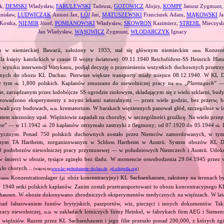
k,
DEMSKI
Władysław,
FARULEWSKI
Tadeusz,
GOTOWICZ
Alojzy,
KOMPF
Janusz Zygmunt
nisław,
LUDWICZAK
Antoni Jan,
ŁÓJ
Jan,
MATUSZEWSKI
Franciszek Adam,
MĄKOWSKI
Ja
 Kostka,
NIEMIR
Józef,
POMIANOWSKI
Władysław,
SKOWRON
Kazimierz,
STREHL
Mieczysł
Jan Wladysław,
WĄSOWICZ
Zygmunt,
WŁODARCZYK
Ignacy
 w niemieckiej Bawarii, założony w 1933, stał się głównym niemieckim
Konzentr
niem.
a księży katolickich w czasie II wojny światowej: 09.11.1940 Reichsführer‐SS Heinrich Him
, w wyniku interwencji Watykanu, podjął decyzję o przeniesieniu wszystkich duchownych prze
jnych do obozu KL Dachau. Pierwsze większe transporty miały miejsce 08.12.1940. W KL D
w tym
1,800 polskich. Kapłanów zmuszano do niewolniczej pracy na
„
Plantagach
” 
ok.
tzw.
, zarządzanym przez ludobójcze SS ogrodzie ziołowym, składającym się z wielu szklarni, bu
 prowadzono eksperymenty z noymi lekami naturalnymi — przez wiele godzin, bez przerw, 
owali przy budowach,
krematorium. W barakach więziennych panował głód, szczególnie w l
m.in.
atem nieznośny upał. Więźniowie zapadali na choroby, w szczególności gruźlicę. Na wielu prz
ne
” — w 11.1942
20 kapłanów otrzymało zastrzyki z flegmony; od 07.1920 do 05.1944
1
ok.
ok.
rycznym. Ponad 750 polskich duchownych zostało przez Niemców zamordowanych, w tym
jnym TA Hartheim, zorganizowanym w Schloss Hartheim w Austrii. System obozów KL 
 podobozów niewolniczej pracy przymusowej — w południowych Niemczech i Austrii. Udok
 śmierci w obozie, tysiące zginęło bez śladu. W momencie oswobodzenia 29.04.1945 przez
było chorych…
(więcej na:
www.kz-gedenkstaette-dachau.de
,
pl.wikipedia.org
)
z
Konzentrationslager (
obóz koncentracyjny) KL Sachsenhausen, założony na terenach był
niem.
pl.
 1940 setki polskich kapłanów. Zanim zostali przetransportowani to obozu koncentracyjnego K
nhausen. W obozie dokonywano zbrodniczych eksperymentów medycznych na więźniach. W la
ad fałszowaniem funtów brytyjskich, paszportów, wiz, pieczęci i innych dokumentów. Ta
acy niewolniczej,
w zakładach lotniczych firmy Heinkel, w fabrykach firm AEG i Siemens.
m.in.
więźniów. Razem przez KL Sachsenhausen i jego filie przeszło ponad 200,000, z których zginę