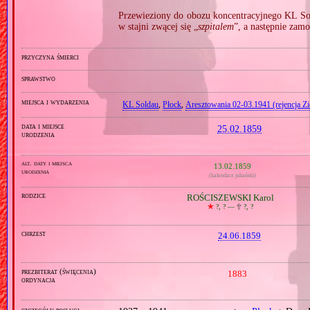
Przewieziony do obozu koncentracyjnego KL Sol
w stajni zwącej się „
szpitalem
”, a następnie zam
przyczyna śmierci
sprawstwo
miejsca i wydarzenia
KL Soldau
,
Płock
,
Aresztowania 02‐03.1941 (rejencja Z
data i miejsce
25.02.1859
urodzenia
alt. daty i miejsca
13.02.1859
urodzenia
(kalendarz juliański)
rodzice
ROŚCISZEWSKI Karol
🞲
?, ? —
🕆
?, ?
chrzest
24.06.1859
prezbiterat (święcenia)
1883
ordynacja
szczegóły posługi