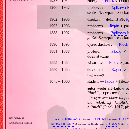
1937 – 1941
emeryt —
Płock
⋄ Dom K
1906 – 1937
proboszcz —
Bądkowo K
św. Szczepana ⋄ dek
pw.
1902 – 1906
dziekan — dekanat RK
R
1902 – 1906
proboszcz —
Rypin
⋄ pa
1888 – 1902
proboszcz —
Bądkowo K
św. Szczepana ⋄ dek
pw.
1890 – 1893
ojciec duchowy —
Płock
1884 – 1888
profesor —
Płock
⋄ S
dogmatycznej
1883 – 1884
wikariusz —
Płock
⋄ par
1880 – 1883
doktorant —
Rzym
⋄ 
Gregoriański)]
1875 – 1880
student —
Płock
⋄ filozo
autor wielu artykułów 
Płocki
”, opracowań,
m.i
i jasnym sposobem od poc
dla młodzieży katolic
bliźnich
” (Płock 1917, pi
inni związani
ARENDZIKOWSKI
Adam,
BARTUZI
Tadeusz,
BIAŁ
szczegółami śmierci
BROSZKIEWICZ
Aleksander Kazimierz,
CABAN
Stefan 