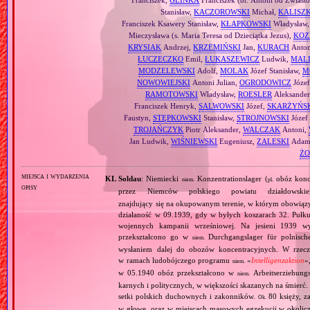
Franciszek,
GLINKA
Franciszek (br. Antoni od Zwiast
Stanisław,
KACZOROWSKI
Michał,
KALISZ
Franciszek Ksawery Stanisław,
KŁAPKOWSKI
Władysław
Mieczysława (s. Maria Teresa od Dzieciątka Jezus),
KOZ
KRYSIAK
Andrzej,
KRZEMIŃSKI
Jan,
KURACH
Anton
ŁUCZECZKO
Emil,
ŁUKASZEWICZ
Ludwik,
MAL
MODZELEWSKI
Adolf,
MOLAK
Józef Stanisław,
M
NOWOWIEJSKI
Antoni Julian,
OGRODOWICZ
Józe
RAMOTOWSKI
Władysław,
ROESLER
Aleksande
Franciszek Henryk,
SALWOWSKI
Józef,
SKARŻYŃS
Faustyn,
STĘPKOWSKI
Stanisław,
STROJNOWSKI
Józef
TROJAŃCZYK
Piotr Aleksander,
WALCZAK
Antoni,
Jan Ludwik,
WIŚNIEWSKI
Eugeniusz,
ZALESKI
Ada
ŻO
miejsca i wydarzenia
KL Soldau
: Niemiecki
Konzentrationslager (
obóz konce
niem.
pl.
opisy
przez Niemców polskiego powiatu działdow
znajdujący się na okupowanym terenie, w którym obowiązy
działaność w 09.1939, gdy w byłych koszarach 32. Pułku
wojennych kampanii wrześniowej. Na jesieni 1939 w
przekształcono go w
Durchgangslager für polnische
niem.
wysłaniem dalej do obozów koncentracyjnych. W rzeczyw
w ramach ludobójczego programu
«
Intelligenzaktion
»
niem.
w 05.1940 obóz przekształcono w
Arbeitserziehungs
niem.
karnych i politycznych, w większości skazanych na śmierć
setki polskich duchownych i zakonników.
80 księży, 
Ok.
w głowę, oraz w miejscach masowych egzekucji w okoliczn