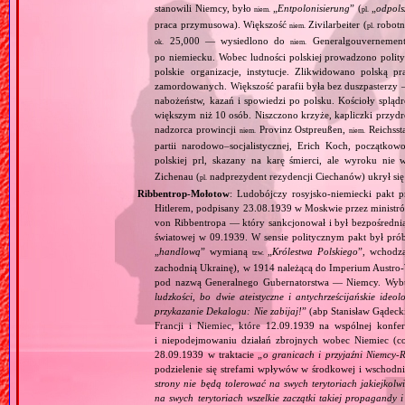
stanowili Niemcy, było
„
Entpolonisierung
” (
„
odpols
niem.
pl.
praca przymusowa). Większość
Zivilarbeiter (
robotn
niem.
pl.
25,000 — wysiedlono do
Generalgouvernement;
ok.
niem.
po niemiecku. Wobec ludności polskiej prowadzono polity
polskie organizacje, instytucje. Zlikwidowano polską p
zamordowanych. Większość parafii była bez duszpasterzy 
nabożeństw, kazań i spowiedzi po polsku. Kościoły splą
większym niż 10 osób. Niszczono krzyże, kapliczki przydr
nadzorca prowincji
Provinz Ostpreußen,
Reichssta
niem.
niem.
partii narodowo–socjalistycznej, Erich Koch, początko
polskiej prl, skazany na karę śmierci, ale wyroku ni
Zichenau (
nadprezydent rezydencji Ciechanów) ukrył się l
pl.
Ribbentrop‐Mołotow
: Ludobójczy rosyjsko‐niemiecki pakt 
Hitlerem, podpisany 23.08.1939 w Moskwie przez minist
von Ribbentropa — który sankcjonował i był bezpośrednią
światowej w 09.1939. W sensie politycznym pakt był prób
„
handlową
” wymianą
„
Królestwa Polskiego
”, wchodzą
tzw.
zachodnią Ukrainę), w 1914 należącą do Imperium Austro‐W
pod nazwą Generalnego Gubernatorstwa — Niemcy. Wybuc
ludzkości, bo dwie ateistyczne i antychrześcijańskie id
przykazanie Dekalogu: Nie zabijaj!
” (abp Stanisław Gądeck
Francji i Niemiec, które 12.09.1939 na wspólnej konfe
i niepodejmowaniu działań zbrojnych wobec Niemiec (c
28.09.1939 w traktacie „
o granicach i przyjaźni Niemcy‐
podzielenie się strefami wpływów w środkowej i wschodni
strony nie będą tolerować na swych terytoriach jakiejkolwi
na swych terytoriach wszelkie zaczątki takiej propagandy