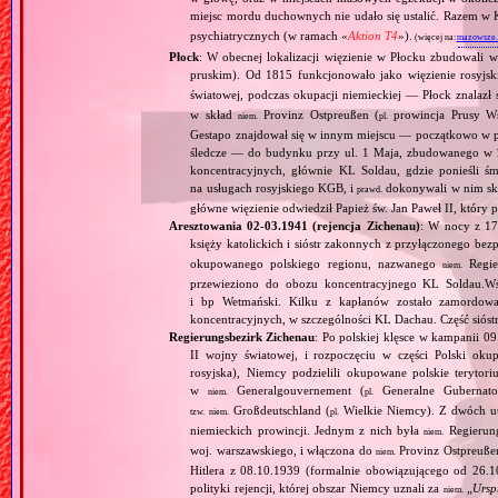
miejsc mordu duchownych nie udało się ustalić. Razem 
psychiatrycznych (w ramach «
Aktion T4
»).
(więcej na:
mazowsze.h
Płock
: W obecnej lokalizacji więzienie w Płocku zbudowali w
pruskim). Od 1815 funkcjonowało jako więzienie rosyj
światowej, podczas okupacji niemieckiej — Płock znalazł
w skład
Provinz Ostpreußen (
prowincja Prusy Wsc
niem.
pl.
Gestapo znajdował się w innym miejscu — początkowo w p
śledcze — do budynku przy ul. 1 Maja, zbudowanego w 1
koncentracyjnych, głównie KL Soldau, gdzie ponieśli śmi
na usługach rosyjskiego KGB, i
dokonywali w nim s
prawd.
główne więzienie odwiedził Papież św. Jan Paweł II, który 
Aresztowania 02‐03.1941 (rejencja Zichenau)
: W nocy z 17
księży katolickich i sióstr zakonnych z przyłączonego bez
okupowanego polskiego regionu, nazwanego
Regie
niem.
przewieziono do obozu koncentracyjnego KL Soldau.Wś
i bp Wetmański. Kilku z kapłanów zostało zamordow
koncentracyjnych, w szczególności KL Dachau. Część sióstr
Regierungsbezirk Zichenau
: Po polskiej klęsce w kampanii 0
II wojny światowej, i rozpoczęciu w części Polski okupa
rosyjska), Niemcy podzielili okupowane polskie terytori
w
Generalgouvernement (
Generalne Gubernato
niem.
pl.
Großdeutschland (
Wielkie Niemcy). Z dwóch utw
tzw.
niem.
pl.
niemieckich prowincji. Jednym z nich była
Regierung
niem.
woj. warszawskiego, i włączona do
Provinz Ostpreuße
niem.
Hitlera z 08.10.1939 (formalnie obowiązującego od 26
polityki rejencji, której obszar Niemcy uznali za
„
Ursp
niem.