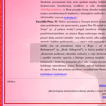
Skutkiem porozumień była seria spotkań między ludob
dyskutowano koordynację wysiłków w celu ekstermi
«
Intelligenzaktion
», w Rosji przyjęła formę zbrodni katyńs
tysięcy przedstawianych kapłanów, i dziesiątków milionów z
odczuwalne.
(więcej na:
pl.wikipedia.org
)
Encykliki Piusa XI
: Wobec powstania w Europie dwóch systemó
nimi podobieństw niż sprzeczności, papież Pius XI wydał 
Sorge
” (
„
Z palącą troską
”) potępił narodowy socjali
pl.
przedchrześcijańskimi, na miejsce Boga osobowego stawia 
ponad skalę wartości ziemskie: rasę albo naród, albo pańs
wartości ludzkiej społeczności,
i czyni z nich najwyższą 
[…]
daleki jest od prawdziwej wiary w Boga i od świ
Redemptoris
” (
„
Boski Odkupiciel
”), w której poddał k
pl.
„
Komunizm pozbawia człowieka wolności, a więc duchowej
i wszelkie moralne oparcie, z którego pomocą mogłaby 
bolszewicki i bezbożny komunizm głosi jako orędzie zbawie
ludzkiego naturalnemu prawu Bożemu, zalecał wcielanie 
do oporu. Dwa lata później narodowo socjalistyczne Niemc
pl.wikipedia.org
,
pl.wikipedia.org
)
źródła
mazows
„
Martyrologium duchowieństwa diecezji płockiej w latach I
pie
for