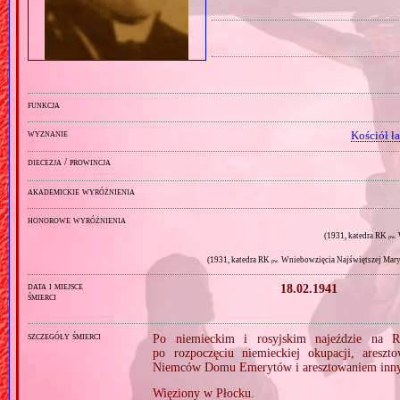
funkcja
wyznanie
Kościół ł
diecezja / prowincja
akademickie wyróżnienia
honorowe wyróżnienia
(1931, katedra RK
pw.
(1931, katedra RK
Wniebowzięcia Najświętszej Mary
pw.
data i miejsce
18.02.1941
śmierci
szczegóły śmierci
Po niemieckim i rosyjskim najeździe na R
po rozpoczęciu niemieckiej okupacji, ares
Niemców Domu Emerytów i aresztowaniem inny
Więziony w Płocku.