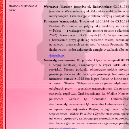
miejsca i wydarzenia
Warszawa (klasztor jezuitów, ul. Rakowiecka)
: 02.08.194
opisy
jezuitów w Warszawie przy ul. Rakowieckiej 44 osoby, w t
maszynowych. Ciała następnie oblano benzyną i podpalono
Powstanie Warszawskie
: Trwało od 1.08.1944 do 03.10.19
Państwo Podziemne — jedyną taką strukturę na świec
w Polsce — i walczące w jego imieniu polskie podziemn
ZWZ) i Narodowych Sił Zbrojnych (NSZ). W tym samym czasi
i bezczynnie przyglądali się zagładzie miasta, zabra
na zajętych przez nich terytoriach. W czasie Powstania 
duchownych i sióstr zakonnych zginęło w walkach albo z
pl.wikipedia.org
)
Generalgouvernement
: Po polskiej klęsce w kampanii 09.19
II wojny światowej, i rozpoczęciu w części Polski okupa
rosyjska), Niemcy podzielili okupowane polskie teryt
prowincje, dwie wcielili do innych prowincji. Natomiast p
niemiecki pomysł z 1915 (po klęsce Rosjan w bitwie pod
w ramach Niemiec. Nielegalna w sensie prawa międzyna
odrębnych praw — specjalnie ustanowionych dla polski
stanowiła część
Großdeutschland (
Wielkie Niemcy
niem.
pl.
polnischen Gebiete (
Generalne Gubernator
pl.
Generalgouvernement (
Generalne Gubernatorstwo), 
niem.
pl.
na uprzedniego sojusznika Rosjan, w jego skład wchod
województwa. Wobec Polaków i Żydów stosowano specjaln
od wieku „
sprawcy
”, sankcjonujące stosowanie odpowied
Generalgouvernement uznano za organizację przestęp
niem.
(więcej na:
pl.wikipedia.org
)