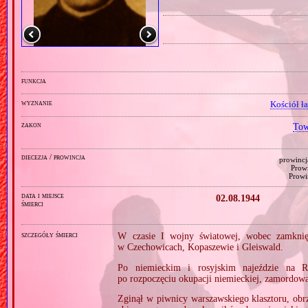
funkcja
wyznanie
Kościół ł
zakon
Tow
diecezja / prowincja
prowincj
Prowi
Prowi
data i miejsce
02.08.1944
śmierci
szczegóły śmierci
W czasie I wojny światowej, wobec zamknięc
w Czechowicach, Kopaszewie i Gleiswald.
Po niemieckim i rosyjskim najeździe na R
po rozpoczęciu okupacji niemieckiej, zamordo
Zginął w piwnicy warszawskiego klasztoru, obr