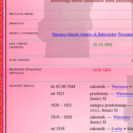
zbiorowego mordu zakonników domu jezuickiego
przyczyna śmierci
sprawstwo
miejsca i wydarzenia
Warszawa (klasztor jezuitów, ul. Rakowiecka)
,
Powstanie
data i miejsce
20.10.1868
urodzenia
śluby zakonne
1
prezbiterat (święcenia)
10.06.1894
ordynacja
szczegóły posługi
do 02.08.1944
zakonnik —
Warszawa
⋄ 
od 1921
przełożony —
Warszawa
Jezuici SI
1920 – 1921
zastępca przełożonego 
, Jezuici SI
10/12)
1919 – 1920
zakonnik —
Warszawa
⋄
Jezuici SI
od 1918
zakonnik —
Lwów
⋄ klas