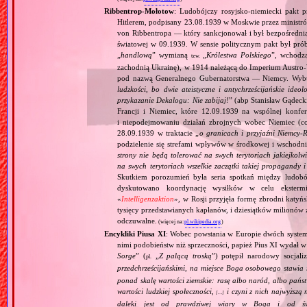
Ribbentrop‐Mołotow
: Ludobójczy rosyjsko‐niemiecki pakt 
Hitlerem, podpisany 23.08.1939 w Moskwie przez minist
von Ribbentropa — który sankcjonował i był bezpośrednią
światowej w 09.1939. W sensie politycznym pakt był prób
„
handlową
” wymianą
„
Królestwa Polskiego
”, wchodzą
tzw.
zachodnią Ukrainę), w 1914 należącą do Imperium Austro‐W
pod nazwą Generalnego Gubernatorstwa — Niemcy. Wybuc
ludzkości, bo dwie ateistyczne i antychrześcijańskie id
przykazanie Dekalogu: Nie zabijaj!
” (abp Stanisław Gądeck
Francji i Niemiec, które 12.09.1939 na wspólnej konfe
i niepodejmowaniu działań zbrojnych wobec Niemiec (c
28.09.1939 w traktacie „
o granicach i przyjaźni Niemcy‐
podzielenie się strefami wpływów w środkowej i wschodni
strony nie będą tolerować na swych terytoriach jakiejkolwi
na swych terytoriach wszelkie zaczątki takiej propagandy
Skutkiem porozumień była seria spotkań między ludob
dyskutowano koordynację wysiłków w celu ekstermi
«
Intelligenzaktion
», w Rosji przyjęła formę zbrodni katyńs
tysięcy przedstawianych kapłanów, i dziesiątków milionów z
odczuwalne.
(więcej na:
pl.wikipedia.org
)
Encykliki Piusa XI
: Wobec powstania w Europie dwóch systemó
nimi podobieństw niż sprzeczności, papież Pius XI wydał 
Sorge
” (
„
Z palącą troską
”) potępił narodowy socjali
pl.
przedchrześcijańskimi, na miejsce Boga osobowego stawia 
ponad skalę wartości ziemskie: rasę albo naród, albo pańs
wartości ludzkiej społeczności,
i czyni z nich najwyższą 
[…]
daleki jest od prawdziwej wiary w Boga i od świ