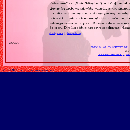
Redemptoris
” (
„
Boski Odkupiciel
”), w której poddał k
pl.
„
Komunizm pozbawia człowieka wolności, a więc duchowej
i wszelkie moralne oparcie, z którego pomocą mogłaby 
bolszewicki i bezbożny komunizm głosi jako orędzie zbawie
ludzkiego naturalnemu prawu Bożemu, zalecał wcielanie 
do oporu. Dwa lata później narodowo socjalistyczne Niemc
pl.wikipedia.org
,
pl.wikipedia.org
)
źródła
adonai.pl
,
college.holycross.edu
,
pie
www.sowiniec.com.pl
,
col
© GTKRK, 2025, wszelkie prawa zastrzeżone