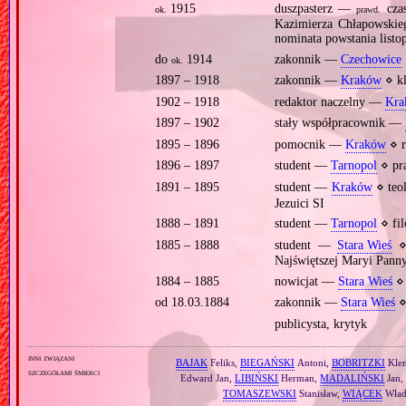
1915
duszpasterz —
czas
ok.
prawd.
Kazimierza Chłapowskie
nominata powstania list
do
1914
zakonnik —
Czechowice
ok.
1897 – 1918
zakonnik —
Kraków
⋄ kl
1902 – 1918
redaktor naczelny —
Kra
1897 – 1902
stały współpracownik —
1895 – 1896
pomocnik —
Kraków
⋄ r
1896 – 1897
student —
Tarnopol
⋄ pra
1891 – 1895
student —
Kraków
⋄ teo
Jezuici SI
1888 – 1891
student —
Tarnopol
⋄ fil
1885 – 1888
student —
Stara Wieś
⋄ 
Najświętszej Maryi Panny,
1884 – 1885
nowicjat —
Stara Wieś
⋄ 
od 18.03.1884
zakonnik —
Stara Wieś
⋄
publicysta, krytyk
inni związani
BAJAK
Feliks,
BIEGAŃSKI
Antoni,
BOBRITZKI
Kle
szczegółami śmierci
Edward Jan,
LIBIŃSKI
Herman,
MADALIŃSKI
Jan
TOMASZEWSKI
Stanisław,
WIĄCEK
Wład