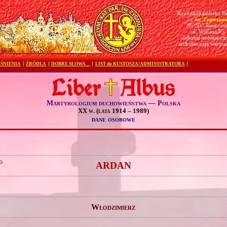
Rzymskokatolicka Pa
św. Zygmunt
pw.
05-507 Słomczy
ul. Wiślana 85
dekanat konstanciń
archidiecezja warsz
ŚNIENIA
ŹRÓDŁA
DOBRE SŁOWA…
LIST do KUSTOSZA/ADMINISTRATORA
Martyrologium duchowieństwa — Polska
XX w. (lata 1914 – 1989)
dane osobowe
o
ARDAN
Włodzimierz