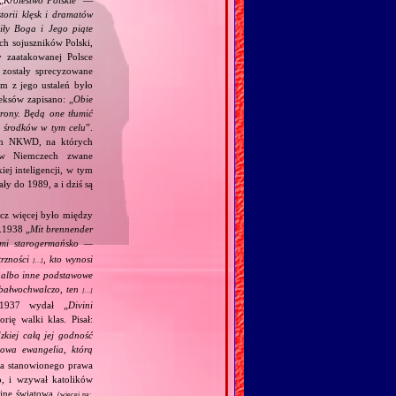
„
Królestwo Polskie
” —
torii klęsk i dramatów
ciły Boga i Jego piąte
ch sojuszników Polski,
y zaatakowanej Polsce
zostały sprecyzowane
m z jego ustaleń było
eksów zapisano: „
Obie
trony. Będą one tłumić
h środków w tym celu
”.
kim NKWD, na których
 (w Niemczech zwane
iej inteligencji, w tym
y do 1989, a i dziś są
acz więcej było między
.1938 „
Mit brennender
ami starogermańsko —
trzności
, kto wynosi
[…]
j albo inne podstawowe
m bałwochwalczo, ten
[…]
.1937 wydał „
Divini
rię walki klas. Pisał:
kiej całą jej godność
wa ewangelia, którą
ia stanowionego prawa
o, i wzywał katolików
jnę światową.
(więcej na: