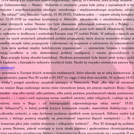
 1914 należącą do Imperium Austro‐Węgierskiego. Galicję, ze Lwowem, mieli przejąć Rosjanie, 
go Gubernatorstwa — Niemcy. Wybuchła w rezultacie „
wojna była jedną z największych w his
eistyczne i antychrześcijańskie ideologie: narodowego i międzynarodowego socjalizmu, odrzu
 Nie zabijaj!
” (abp Stanisław Gądecki, 01.09.2019). Ustalenia paktu — wsparte zdradą formalny
tóre 12.09.1939 na wspólnej konferencji w Abbeville, zdecydowały o nieudzielaniu pomoc
ziałań zbrojnych wobec Niemiec (co było złamaniem zobowiązań traktatowych z Polską) — 
e „
o granicach i przyjaźni Niemcy‐Rosja
”, podpisanym przez tych samych zbrodniarzy. Jedny
ami wpływów w środkowej i wschodniej Europie oraz IV rozbiór Polski. W jednym z tajnych an
ować na swych terytoriach jakiejkolwiek polskiej propagandy, która dotyczy terytoriów drugiej s
wszelkie zaczątki takiej propagandy i informować się wzajemnie w odniesieniu do odpowiednic
 była seria spotkań między ludobójczymi organizacjami — niemieckim Gestapo i rosyjs
nację wysiłków w celu eksterminacji polskiej inteligencji i warstw przywódczych
 Rosji przyjęła formę zbrodni katyńskiej). Skutkiem porozumień była śmierć setek tysięcy polsk
ch kapłanów, i dziesiątków milionów zwykłych ludzi. Skutki tej rosyjsko‐niemieckiej umowy trwał
.wikipedia.org
)
c powstania w Europie dwóch systemów totalitarnych, które zdawały się ze sobą konkurować, 
sprzeczności, papież Pius XI wydał w 03.1937 (w ciągu 5 dni) dwie encykliki. W wydanej 14.03
 troską
”) potępił narodowy socjalizm panujący w Niemczech. Pisał: „
Kto idąc za wierzeni
, na miejsce Boga osobowego stawia różne nieosobowe fatum, ten przeczy mądrości Bożej i Opa
ziemskie: rasę albo naród, albo państwo, albo ustrój państwa, przedstawicieli władzy państwowe
eczności,
i czyni z nich najwyższą normę wszelkich wartości, także religijnych, i oddaje się i
[…]
wdziwej wiary w Boga i od światopoglądu odpowiadającego takiej wierze
”. 19.03
ski Odkupiciel
”), w której poddał krytyce komunizm rosyjski, materializm dialektyczny i teo
złowieka wolności, a więc duchowej podstawy wszelkich norm życiowych. Odbiera osobie ludz
parcie, z którego pomocą mogłaby się przeciwstawić naporowi ślepych namiętności
To no
[…]
y komunizm głosi jako orędzie zbawienia i odkupienia ludzkości
”… Pius XI domagał się poddan
u prawu Bożemu, zalecał wcielanie w życie ideału państwa i społeczeństwa chrześcijańskieg
źniej narodowo socjalistyczne Niemcy i komunistyczna Rosja porozumiały się i wywołały II wo