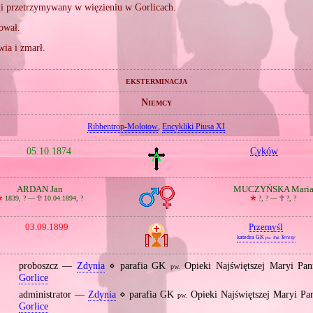
ni przetrzymywany w więzieniu w Gorlicach.
ował.
wia i zmarł.
eksterminacja
Niemcy
Ribbentrop‐Mołotow
,
Encykliki Piusa XI
05.10.1874
Cyków
ARDAN Jan
MUCZYŃSKA Mari

1839, ? —
🕆
10.04.1894, ?
🞲
?, ? —
🕆
?, ?
03.09.1899
Przemyśl
katedra GK
św. Teresy
pw.
proboszcz —
Zdynia
⋄ parafia GK
Opieki Najświętszej Maryi Pa
pw.
Gorlice
administrator —
Zdynia
⋄ parafia GK
Opieki Najświętszej Maryi P
pw.
Gorlice