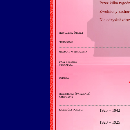
Przez kilka tygod
Zwolniony zachor
Nie odzyskał zdro
przyczyna śmierci
sprawstwo
miejsca i wydarzenia
data i miejsce
urodzenia
rodzice

prezbiterat (święcenia)
ordynacja
szczegóły posługi
1925 – 1942
1920 – 1925