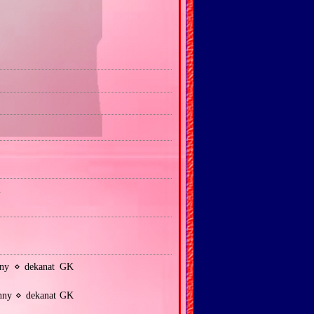
a
nny ⋄ dekanat GK
anny ⋄ dekanat GK