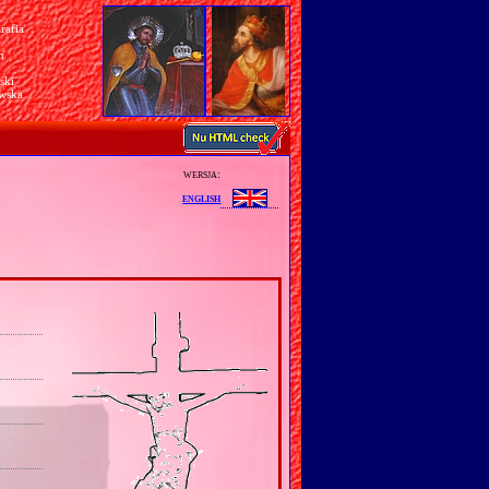
rafia
a
n
ski
awska
wersja:
english