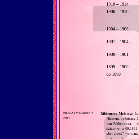
1910 – 1914
1906 – 1910
1904 – 1906
1901 – 1904
1900 – 1901
1899 – 1900
do 1899
miejsca i wydarzenia
Ribbentrop‐Mołotow
: Lu
opisy
Hitlerem, podpisany 
von Ribbentropa — któ
światowej w 09.1939.
„
handlową
” wymian