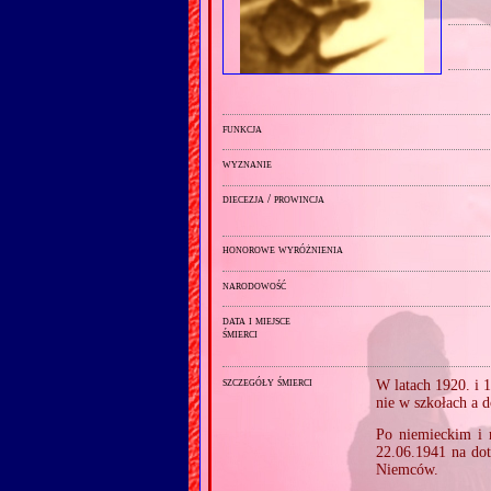
funkcja
wyznanie
diecezja / prowincja
honorowe wyróżnienia
narodowość
data i miejsce
śmierci
szczegóły śmierci
W latach 1920. i 
nie w szkołach a 
Po niemieckim i 
22.06.1941 na dot
Niemców.