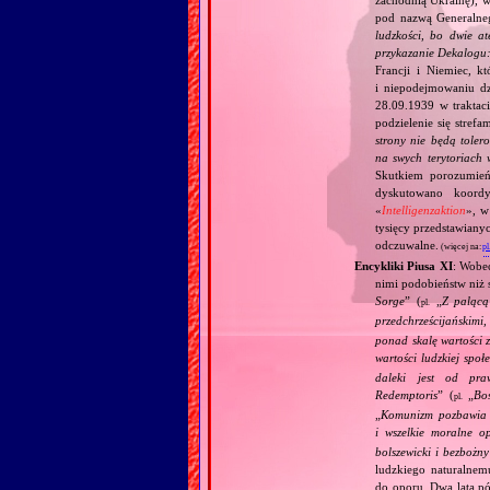
zachodnią Ukrainę), w
pod nazwą Generalne
ludzkości, bo dwie at
przykazanie Dekalogu:
Francji i Niemiec, k
i niepodejmowaniu d
28.09.1939 w traktaci
podzielenie się stref
strony nie będą toler
na swych terytoriach 
Skutkiem porozumień
dyskutowano koordy
«
Intelligenzaktion
», w
tysięcy przedstawiany
odczuwalne.
(więcej na:
pl
Encykliki Piusa XI
: Wobe
nimi podobieństw niż 
Sorge
” (
„
Z palącą
pl.
przedchrześcijańskimi
ponad skalę wartości 
wartości ludzkiej społ
daleki jest od pra
Redemptoris
” (
„
Bo
pl.
„
Komunizm pozbawia c
i wszelkie moralne o
bolszewicki i bezbożn
ludzkiego naturalnem
do oporu. Dwa lata pó