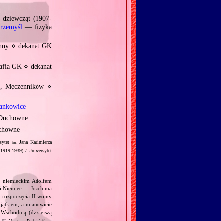
 dziewcząt (1907‐
rzemyśl
— fizyka
anny ⋄ dekanat GK
afia GK ⋄ dekanat
, Męczenników ⋄
ankowice
m Duchowne
uchowne
sytet
Jana Kazimierza
im.
(1919‐1939) / Uniwersytet
 i niemieckim Adolfem
 i Niemiec — Joachima
i rozpoczęcia II wojny
jątkiem, a mianowicie
Wschodnią (dzisiejszą