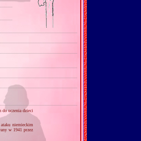
 do uczenia dzieci
 ataku niemieckim
owany w 1941 przez