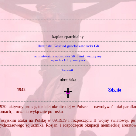
kapłan eparchialny
Ukraiński Kościół greckokatolicki GK
administratura apostolska GK Łemkowszczyzny
eparchia GK przemyska
kanonik
ukraińska
1942
Zdynia
1930. aktywny propagator idei ukraińskiej w Polsce — nawoływać miał parafian
domach, i uczenia wyłącznie po rusku.
rosyjskim ataku na Polskę w 09.1939 i rozpoczęciu II wojny światowej, po
ychczasowego sojusznika, Rosjan, i rozpoczęciu okupacji niemieckiej areszt