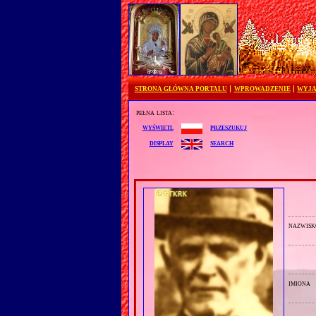
STRONA GŁÓWNA PORTALU
WPROWADZENIE
WYJA
pełna lista:
przeszukuj
wyświetl
search
display
nazwisk
imiona