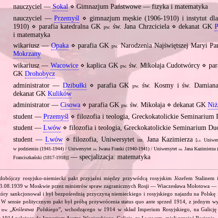
nauczyciel —
Sokal
⋄ Gimnazjum Państwowe — fizyka i matematyka
nauczyciel —
Przemyśl
⋄ gimnazjum męskie (1906‐1910) i instytut dla
1910) ⋄ parafia katedralna GK
św. Jana Chrzciciela ⋄ dekanat GK
P
pw.
i matematyka
wikariusz —
Opaka
⋄ parafia GK
Narodzenia Najświętszej Maryi P
pw.
Mokrzany
wikariusz —
Wacowice
⋄ kaplica GK
św. Mikołaja Cudotwórcy ⋄ par
pw.
GK
Drohobycz
administrator —
Dzibułki
⋄ parafia GK
św. Kosmy i św. Damiana
pw.
dekanat GK
Kulików
administrator —
Cisowa
⋄ parafia GK
św. Mikołaja ⋄ dekanat GK
Niż
pw.
student —
Przemyśl
⋄ filozofia i teologia, Greckokatolickie Seminariu
student —
Lwów
⋄ filozofia i teologia, Greckokatolickie Seminarium D
student —
Lwów
⋄ filozofia, Uniwersytet
Jana Kazimierza
im.
[
Uniwer
i.e.
w podziemiu (1941‐1944) / Uniwersytet
Iwana Franki (1940‐1941) / Uniwersytet
Jana Kazimierza 
im.
im.
— specjalizacja: matematyka
Franciszkański (1817‐1918)]
dobójczy rosyjsko‐niemiecki pakt przyjaźni między przywódcą rosyjskim Józefem Stalinem
23.08.1939 w Moskwie przez ministrów spraw zagranicznych Rosji — Wiaczesława Mołotowa —
ry sankcjonował i był bezpośrednią przyczyną niemieckiego i rosyjskiego najazdu na Polskę 
 W sensie politycznym pakt był próbą przywrócenia status quo ante sprzed 1914, z jednym wy
ą
„
Królestwa Polskiego
”, wchodzącego w 1914 w skład Imperium Rosyjskiego, na Galicję 
tzw.