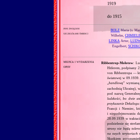
1919
do 1915
inni związani
BOLZ
Maria (s. Mar
szczegółami śmierci
Wilhelm,
CHMIEL
LINKA
Artur,
LUDW
Engelbert,
SCHIK
miejsca i wydarzenia
Ribbentrop‐Mołotow
: Lu
opisy
Hitlerem, podpisany 
von Ribbentropa — któ
światowej w 09.1939.
„
handlową
” wymian
zachodnią Ukrainę), w
pod nazwą Generalne
ludzkości, bo dwie at
przykazanie Dekalogu:
Francji i Niemiec, k
i niepodejmowaniu d
28.09.1939 w traktaci
podzielenie się stref
strony nie będą toler
na swych terytoriach 
Skutkiem porozumień