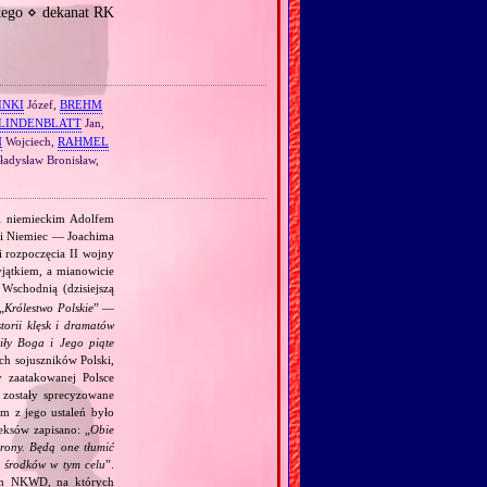
tego ⋄ dekanat RK
INKI
Józef,
BREHM
LINDENBLATT
Jan,
N
Wojciech,
RAHMEL
adysław Bronisław,
 i niemieckim Adolfem
 i Niemiec — Joachima
i rozpoczęcia II wojny
jątkiem, a mianowicie
Wschodnią (dzisiejszą
„
Królestwo Polskie
” —
torii klęsk i dramatów
ciły Boga i Jego piąte
ch sojuszników Polski,
y zaatakowanej Polsce
zostały sprecyzowane
m z jego ustaleń było
eksów zapisano: „
Obie
trony. Będą one tłumić
h środków w tym celu
”.
kim NKWD, na których