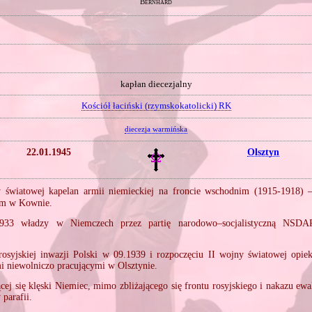
Bernhard
kapłan diecezjalny
Kościół łaciński (rzymskokatolicki) RK
diecezja warmińska
22.01.1945
Olsztyn
 światowej kapelan armii niemieckiej na froncie wschodnim (1915‐1918
ym w Kownie.
933 władzy w Niemczech przez partię narodowo–socjalistyczną NSDAP
rosyjskiej inwazji Polski w 09.1939 i rozpoczęciu II wojny światowej opie
 niewolniczo pracującymi w Olsztynie.
ącej się klęski Niemiec, mimo zbliżającego się frontu rosyjskiego i nakazu ew
parafii.