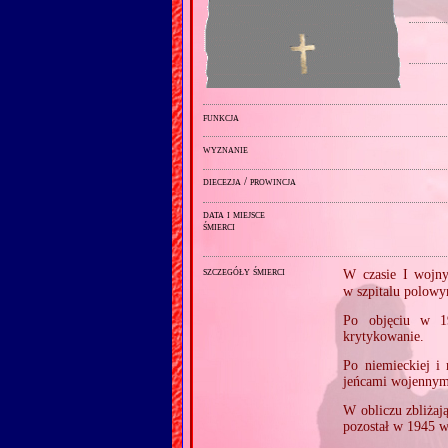
funkcja
wyznanie
diecezja / prowincja
data i miejsce
śmierci
szczegóły śmierci
W czasie I wojny
w szpitalu polow
Po objęciu w 1
krytykowanie.
Po niemieckiej i 
jeńcami wojennymi
W obliczu zbliżaj
pozostał w 1945 w 