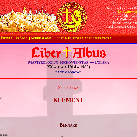
Rzymskokatolicka Pa
św. Zygmunt
pw.
05-507 Słomczy
ul. Wiślana 85
dekanat konstanciń
archidiecezja warsz
ŚNIENIA
ŹRÓDŁA
DOBRE SŁOWA…
LIST do KUSTOSZA/ADMINISTRATORA
Martyrologium duchowieństwa — Polska
XX w. (lata 1914 – 1989)
dane osobowe
Sługa Boży
o
KLEMENT
Bernard
je imion