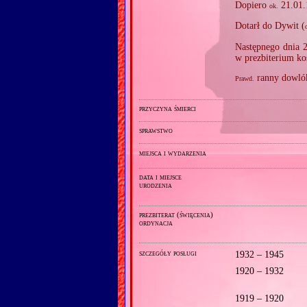
Dopiero
21.01.
ok.
Dotarł do Dywit (
Następnego dnia 2
w prezbiterium ko
ranny dowlók
Prawd.
przyczyna śmierci
sprawstwo
miejsca i wydarzenia
data i miejsce
urodzenia
prezbiterat (święcenia)
ordynacja
szczegóły posługi
1932 – 1945
1920 – 1932
1919 – 1920