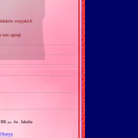
ołdaków rosyjskich
i tam zginął.
a RK
św. Jakuba
pw.
Olsztyn