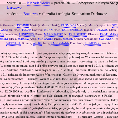
wikariusz —
Klebark Wielki
⋄ parafia RK
Podwyższenia Krzyża Świę
pw.
Barczewo
student —
Braniewo
⋄ filozofia i teologia, Seminarium Duchowne
ia Generosa),
DOMNIK
Maria (s. Maria Liberia),
KLOMFASS
Marta (s. Maria Krzysztofa),
STE
EWSKI
Jan Paweł,
FUCHS
Godfryd,
HUHN
Paweł,
KORTENDIECK
Teodor,
LANGKAU
Otton,
IG
Franciszek,
LUNKWITZ
Paweł,
MARQUARDT
Jan,
PREUSCHOFF
Klemens,
PROTHMAN
OWSKI
Ulryk,
SCHULZ
Artur,
SCHWARTZ
Paweł,
SIEGEL
Brunon Aleksander,
ŚWITALSKI
Wł
WEICHSEL
Brunon,
WILKE
Jerzy,
ZAGERMANN
Franciszek,
ZIEMETZKI
Joachim
dobójczy rosyjsko‐niemiecki pakt przyjaźni między przywódcą rosyjskim Józefem Stalinem
23.08.1939 w Moskwie przez ministrów spraw zagranicznych Rosji — Wiaczesława Mołotowa —
ry sankcjonował i był bezpośrednią przyczyną niemieckiego i rosyjskiego najazdu na Polskę 
 W sensie politycznym pakt był próbą przywrócenia status quo ante sprzed 1914, z jednym wy
ą
„
Królestwa Polskiego
”, wchodzącego w 1914 w skład Imperium Rosyjskiego, na Galicję 
tzw.
 1914 należącą do Imperium Austro‐Węgierskiego. Galicję, ze Lwowem, mieli przejąć Rosjanie, 
go Gubernatorstwa — Niemcy. Wybuchła w rezultacie „
wojna była jedną z największych w his
eistyczne i antychrześcijańskie ideologie: narodowego i międzynarodowego socjalizmu, odrzu
 Nie zabijaj!
” (abp Stanisław Gądecki, 01.09.2019). Ustalenia paktu — wsparte zdradą formalny
tóre 12.09.1939 na wspólnej konferencji w Abbeville, zdecydowały o nieudzielaniu pomoc
ziałań zbrojnych wobec Niemiec (co było złamaniem zobowiązań traktatowych z Polską) — 
e „
o granicach i przyjaźni Niemcy‐Rosja
”, podpisanym przez tych samych zbrodniarzy. Jedny
ami wpływów w środkowej i wschodniej Europie oraz IV rozbiór Polski. W jednym z tajnych an
ować na swych terytoriach jakiejkolwiek polskiej propagandy, która dotyczy terytoriów drugiej s
wszelkie zaczątki takiej propagandy i informować się wzajemnie w odniesieniu do odpowiednic
 była seria spotkań między ludobójczymi organizacjami — niemieckim Gestapo i rosyjs