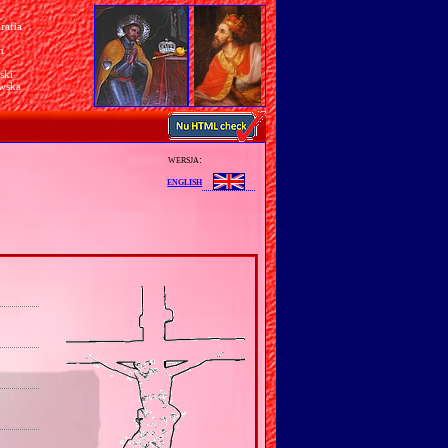
rafia
a
n
ski
awska
wersja:
english