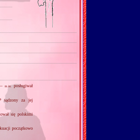
) —
posługiwał
m.in.
 sądzony za jej
kował się polskimi
akuacji początkowo