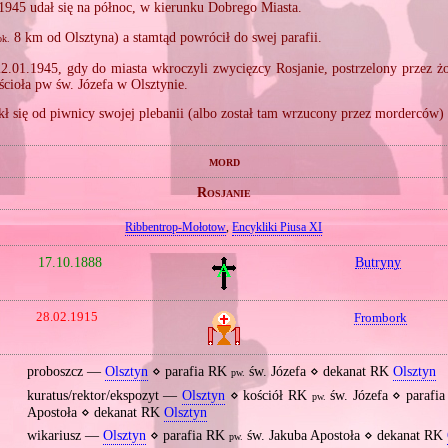
1945 udał się na północ, w kierunku Dobrego Miasta.
8 km od Olsztyna) a stamtąd powrócił do swej parafii.
ok.
2.01.1945, gdy do miasta wkroczyli zwycięzcy Rosjanie, postrzelony przez ż
ścioła pw św. Józefa w Olsztynie.
ł się od piwnicy swojej plebanii (albo został tam wrzucony przez morderców) 
mord
Rosjanie
Ribbentrop‐Mołotow
,
Encykliki Piusa XI
17.10.1888
Butryny
28.02.1915
Frombork
proboszcz —
Olsztyn
⋄ parafia RK
św. Józefa ⋄ dekanat RK
Olsztyn
pw.
kuratus/rektor/ekspozyt —
Olsztyn
⋄ kościół RK
św. Józefa ⋄ parafi
pw.
Apostoła ⋄ dekanat RK
Olsztyn
wikariusz —
Olsztyn
⋄ parafia RK
św. Jakuba Apostoła ⋄ dekanat RK
pw.