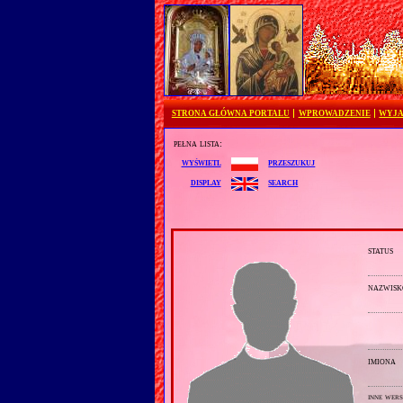
STRONA GŁÓWNA PORTALU
WPROWADZENIE
WYJA
pełna lista:
przeszukuj
wyświetl
search
display
status
nazwisk
imiona
inne wers