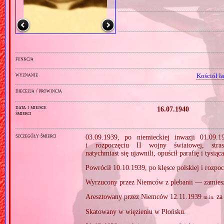
funkcja
wyznanie
Kościół ł
diecezja / prowincja
data i miejsce
16.07.1940
śmierci
szczegóły śmierci
03.09.1939, po niemieckiej inwazji 01.09.1
i rozpoczęciu II wojny światowej, stras
natychmiast się ujawnili, opuścił parafię i tys
Powrócił 10.10.1939, po klęsce polskiej i rozpoc
Wyrzucony przez Niemców z plebanii — zamies
Aresztowany przez Niemców 12.11.1939
za 
m.in.
Skatowany w więzieniu w Płońsku.