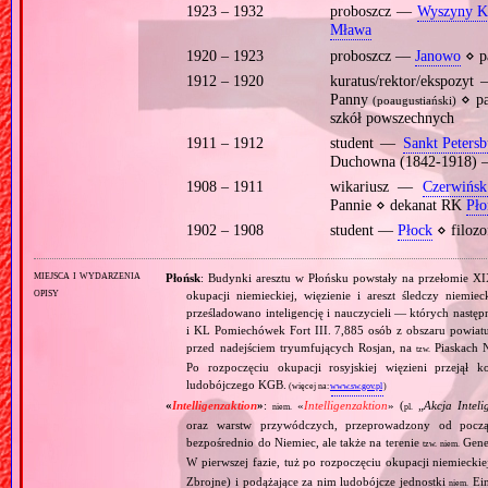
1923 – 1932
proboszcz —
Wyszyny Ko
Mława
1920 – 1923
proboszcz —
Janowo
⋄ p
1912 – 1920
kuratus/rektor/ekspozy
Panny
⋄ pa
(poaugustiański)
szkół powszechnych
1911 – 1912
student —
Sankt Petersb
Duchowna (1842‐1918) — 
1908 – 1911
wikariusz —
Czerwińsk
Pannie ⋄ dekanat RK
Pło
1902 – 1908
student —
Płock
⋄ filozo
miejsca i wydarzenia
Płońsk
: Budynki aresztu w Płońsku powstały na przełomie XI
opisy
okupacji niemieckiej, więzienie i areszt śledczy niemi
prześladowano inteligencję i nauczycieli — których nas
i KL Pomiechówek Fort III. 7,885 osób z obszaru powiatu
przed nadejściem tryumfujących Rosjan, na
Piaskach N
tzw.
Po rozpoczęciu okupacji rosyjskiej więzieni przejął 
ludobójczego KGB.
(więcej na:
www.sw.gov.pl
)
«
Intelligenzaktion
»
:
«
Intelligenzaktion
» (
„
Akcja Inteli
niem.
pl.
oraz warstw przywódczych, przeprowadzony od począ
bezpośrednio do Niemiec, ale także na terenie
Gene
tzw.
niem.
W pierwszej fazie, tuż po rozpoczęciu okupacji niemiecki
Zbrojne) i podążające za nim ludobójcze jednostki
Ein
niem.