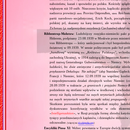
nabożeństw, kazań i spowiedzi po polsku. Kościoły splą
większym niż 10 osób. Niszczono krzyże, kapliczki przydr
nadzorca prowincji
Provinz Ostpreußen,
Reichssta
niem.
niem.
partii narodowo–socjalistycznej, Erich Koch, początko
polskiej prl, skazany na karę śmierci, ale wyroku ni
Zichenau (
nadprezydent rezydencji Ciechanów) ukrył się l
pl.
Ribbentrop‐Mołotow
: Ludobójczy rosyjsko‐niemiecki pakt 
Hitlerem, podpisany 23.08.1939 w Moskwie przez minist
von Ribbentropa — który sankcjonował i był bezpośrednią
światowej w 09.1939. W sensie politycznym pakt był prób
„
handlową
” wymianą
„
Królestwa Polskiego
”, wchodzą
tzw.
zachodnią Ukrainę), w 1914 należącą do Imperium Austro‐W
pod nazwą Generalnego Gubernatorstwa — Niemcy. Wybuc
ludzkości, bo dwie ateistyczne i antychrześcijańskie id
przykazanie Dekalogu: Nie zabijaj!
” (abp Stanisław Gądeck
Francji i Niemiec, które 12.09.1939 na wspólnej konfe
i niepodejmowaniu działań zbrojnych wobec Niemiec (c
28.09.1939 w traktacie „
o granicach i przyjaźni Niemcy‐
podzielenie się strefami wpływów w środkowej i wschodni
strony nie będą tolerować na swych terytoriach jakiejkolwi
na swych terytoriach wszelkie zaczątki takiej propagandy
Skutkiem porozumień była seria spotkań między ludob
dyskutowano koordynację wysiłków w celu ekstermi
«
Intelligenzaktion
», w Rosji przyjęła formę zbrodni katyńs
tysięcy przedstawianych kapłanów, i dziesiątków milionów z
odczuwalne.
(więcej na:
pl.wikipedia.org
)
Encykliki Piusa XI
: Wobec powstania w Europie dwóch systemó