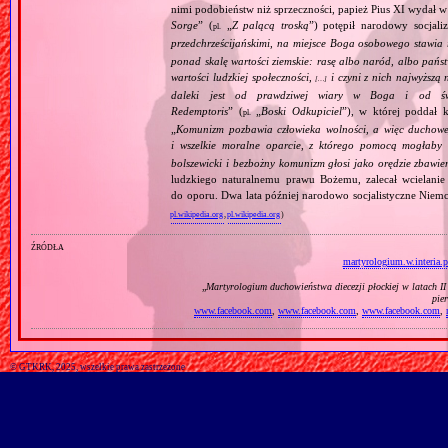
nimi podobieństw niż sprzeczności, papież Pius XI wydał 
Sorge
” (
„
Z palącą troską
”) potępił narodowy socjali
pl.
przedchrześcijańskimi, na miejsce Boga osobowego stawia 
ponad skalę wartości ziemskie: rasę albo naród, albo pańs
wartości ludzkiej społeczności,
i czyni z nich najwyższą 
[…]
daleki jest od prawdziwej wiary w Boga i od świ
Redemptoris
” (
„
Boski Odkupiciel
”), w której poddał k
pl.
„
Komunizm pozbawia człowieka wolności, a więc duchowej
i wszelkie moralne oparcie, z którego pomocą mogłaby 
bolszewicki i bezbożny komunizm głosi jako orędzie zbawie
ludzkiego naturalnemu prawu Bożemu, zalecał wcielanie 
do oporu. Dwa lata później narodowo socjalistyczne Niemc
pl.wikipedia.org
,
pl.wikipedia.org
)
źródła
martyrologium.w.interia.p
„
Martyrologium duchowieństwa diecezji płockiej w latach I
pie
www.facebook.com
,
www.facebook.com
,
www.facebook.com
,
© GTKRK, 2025, wszelkie prawa zastrzeżone