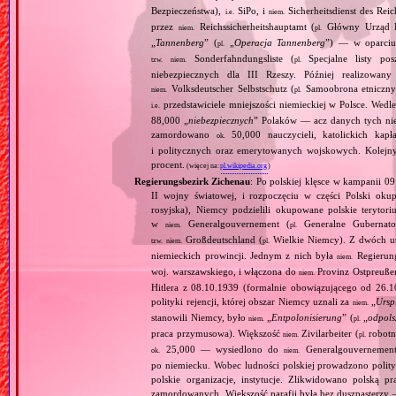
Bezpieczeństwa),
SiPo, i
Sicherheitsdienst des Reic
i.e.
niem.
przez
Reichssicherheitshauptamt (
Główny Urząd B
niem.
pl.
„
Tannenberg
” (
„
Operacja Tannenberg
”) — w oparciu 
pl.
Sonderfahndungsliste (
Specjalne listy po
tzw.
niem.
pl.
niebezpiecznych dla III Rzeszy. Później realizowan
Volksdeutscher Selbstschutz (
Samoobrona etniczny
niem.
pl.
przedstawiciele mniejszości niemieckiej w Polsce. Wed
i.e.
88,000 „
niebezpiecznych
” Polaków — acz danych tych nie 
zamordowano
50,000 nauczycieli, katolickich kapł
ok.
i politycznych oraz emerytowanych wojskowych. Kolejny
procent.
(więcej na:
pl.wikipedia.org
)
Regierungsbezirk Zichenau
: Po polskiej klęsce w kampanii 0
II wojny światowej, i rozpoczęciu w części Polski okupa
rosyjska), Niemcy podzielili okupowane polskie terytori
w
Generalgouvernement (
Generalne Gubernato
niem.
pl.
Großdeutschland (
Wielkie Niemcy). Z dwóch utw
tzw.
niem.
pl.
niemieckich prowincji. Jednym z nich była
Regierung
niem.
woj. warszawskiego, i włączona do
Provinz Ostpreuße
niem.
Hitlera z 08.10.1939 (formalnie obowiązującego od 26
polityki rejencji, której obszar Niemcy uznali za
„
Ursp
niem.
stanowili Niemcy, było
„
Entpolonisierung
” (
„
odpols
niem.
pl.
praca przymusowa). Większość
Zivilarbeiter (
robotn
niem.
pl.
25,000 — wysiedlono do
Generalgouvernement;
ok.
niem.
po niemiecku. Wobec ludności polskiej prowadzono polity
polskie organizacje, instytucje. Zlikwidowano polską p
zamordowanych. Większość parafii była bez duszpasterzy 