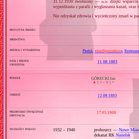
31.12.1939 zwolniony —
dzięki wsparciu
m.in.
wyjeżdżania z parafii i wygłaszania kazań, oraz
Nie odzyskał zdrowia i wycieńczony zmarł w par
przyczyna śmierci
sprawstwo
miejsca i wydarzenia
Płońsk
,
«
Intelligenzaktion
»
,
Regierung
data i miejsce
11.08.1883
urodzenia
rodzice
GÓRECKI Jan
🞲
?, ? —
🕆
?, ?
chrzest
12.08.1883
prezbiterat (święcenia)
17.05.1908
ordynacja
szczegóły posługi
1932 – 1940
proboszcz —
Nowe Mias
dekanat RK
Nasielsk