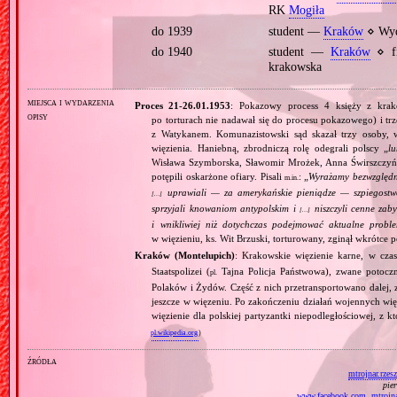
RK
Mogiła
do 1939
student —
Kraków
⋄ Wydz
do 1940
student —
Kraków
⋄ fi
krakowska
miejsca i wydarzenia
Proces 21‐26.01.1953
: Pokazowy process 4 księży z krako
opisy
po torturach nie nadawał się do procesu pokazowego) i tr
z Watykanem. Komunazistowski sąd skazał trzy osoby, w 
więzienia. Haniebną, zbrodniczą rolę odegrali polscy „
l
Wisława Szymborska, Sławomir Mrożek, Anna Świrszczyńsk
potępili oskarżone ofiary. Pisali
: „
Wyrażamy bezwzględne
m.in.
uprawiali — za amerykańskie pieniądze — szpiegostwo i
[…]
sprzyjali knowaniom antypolskim i
niszczyli cenne zaby
[…]
i wnikliwiej niż dotychczas podejmować aktualne probl
w więzieniu, ks. Wit Brzuski, torturowany, zginął wkrótce 
Kraków (Montelupich)
: Krakowskie więzienie karne, w cz
Staatspolizei (
Tajna Policja Państwowa), zwane potoczn
pl.
Polaków i Żydów. Część z nich przetransportowano dalej,
jeszcze w więzeniu. Po zakończeniu działań wojennych w
więzienie dla polskiej partyzantki niepodległościowej, z 
pl.wikipedia.org
)
źródła
mtrojnar.rzes
pie
www.facebook.com
,
mtrojna