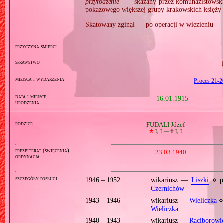
przyrodzenie
” — skazany przez komunazistowski 
pokazowego większej grupy krakowskich księży 
Skatowany zginął — po operacji w więzieniu — 
przyczyna śmierci
sprawstwo
miejsca i wydarzenia
Proces 21‐2
data i miejsce
16.01.1915
urodzenia
rodzice
FUDALI Józef
🞲
?, ? —
🕆
?, ?
prezbiterat (święcenia)
23.03.1940
ordynacja
szczegóły posługi
1946 – 1952
wikariusz —
Liszki
⋄ p
Czernichów
1943 – 1946
wikariusz —
Wieliczka
⋄
Wieliczka
1940 – 1943
wikariusz —
Raciborowi