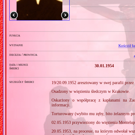
funkcja
wyznanie
Kościół ł
diecezja / prowincja
data i miejsce
30.01.1954
śmierci
szczegóły śmierci
19/20.09.1952 aresztowany w swej parafii prze
Osadzony w więzieniu śledczym w Krakowie.
Oskarżony o współpracę z kapłanami na Zac
informacji.
Torturowany (wybito mu zęby, bito żelaznym pr
02.05.1953 przywieziony do więzienia Montelu
20.05.1953, na procesie, na którym odwołał wsz