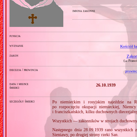
imiona zakonne
funkcja
wyznanie
Kościół ł
zakon
Zakon
(
Franc
i.e.
diecezja / prowincja
prowinc
data i miejsce
26.10.1939
śmierci
szczegóły śmierci
Po niemieckim i rosyjskim najeździe na R
po rozpoczęciu okupacji niemieckiej, Niemcy
i franciszkańskich, kilku duchownych diecezjal
Wszystkich — zakonników w strojach duchowny
Następnego dnia 28.09.1939 rano wszystkich
Sieniawy, po drugiej strony rzeki San.