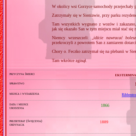
W okolicy wsi Gorzyce samochody przejechały 
Zatrzymały się w Sieniawie, przy parku rezydenc
Tam wszystkich wygnano z wozów i zakazano,
jak się okazało San w tym miejscu miał stać się
Niemcy wrzeszczeli: „
idźcie nawracać boles
przekroczyli z powrotem San z zamiarem dotarc
Chory o. Feczko zatrzymał się na plebanii w Sie
Tam wkrótce zginął.
przyczyna śmierci
ekstermina
sprawstwo
miejsca i wydarzenia
Ribbentr
data i miejsce
1866
urodzenia
prezbiterat (święcenia)
1889
ordynacja