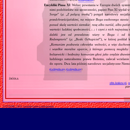
Encykliki Piusa XI
: Wobec powstania w Europie dwóch systemó
nimi podobieństw niż sprzeczności, papież Pius XI wydał 
Sorge
” (
„
Z palącą troską
”) potępił narodowy socjali
pl.
przedchrześcijańskimi, na miejsce Boga osobowego stawia 
ponad skalę wartości ziemskie: rasę albo naród, albo pańs
wartości ludzkiej społeczności,
i czyni z nich najwyższą 
[…]
daleki jest od prawdziwej wiary w Boga i od świ
Redemptoris
” (
„
Boski Odkupiciel
”), w której poddał k
pl.
„
Komunizm pozbawia człowieka wolności, a więc duchowej
i wszelkie moralne oparcie, z którego pomocą mogłaby 
bolszewicki i bezbożny komunizm głosi jako orędzie zbawie
ludzkiego naturalnemu prawu Bożemu, zalecał wcielanie 
do oporu. Dwa lata później narodowo socjalistyczne Niemc
pl.wikipedia.org
,
pl.wikipedia.org
)
źródła
ofm.krakow.pl
,
p
pie
© GTKRK, 2025, wszelkie prawa zastrzeżone