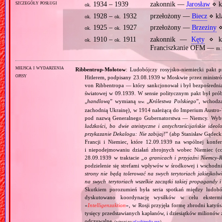
szczegóły posługi
1934 – 1939
zakonnik —
Jarosław
⋄ k
ok.
1928 –
1932
przełożony —
Biecz
⋄ kl
ok.
ok.
1925 –
1927
przełożony —
Brzeziny
⋄
ok.
ok.
1910 –
1911
zakonnik —
Kęty
⋄ kl
ok.
ok.
Franciszkanie OFM —
m.
miejsca i wydarzenia
Ribbentrop‐Mołotow
: Ludobójczy rosyjsko‐niemiecki pakt 
opisy
Hitlerem, podpisany 23.08.1939 w Moskwie przez minist
von Ribbentropa — który sankcjonował i był bezpośrednią
światowej w 09.1939. W sensie politycznym pakt był prób
„
handlową
” wymianą
„
Królestwa Polskiego
”, wchodzą
tzw.
zachodnią Ukrainę), w 1914 należącą do Imperium Austro‐W
pod nazwą Generalnego Gubernatorstwa — Niemcy. Wybuc
ludzkości, bo dwie ateistyczne i antychrześcijańskie id
przykazanie Dekalogu: Nie zabijaj!
” (abp Stanisław Gądeck
Francji i Niemiec, które 12.09.1939 na wspólnej konfe
i niepodejmowaniu działań zbrojnych wobec Niemiec (c
28.09.1939 w traktacie „
o granicach i przyjaźni Niemcy‐
podzielenie się strefami wpływów w środkowej i wschodni
strony nie będą tolerować na swych terytoriach jakiejkolwi
na swych terytoriach wszelkie zaczątki takiej propagandy
Skutkiem porozumień była seria spotkań między ludob
dyskutowano koordynację wysiłków w celu ekstermi
«
Intelligenzaktion
», w Rosji przyjęła formę zbrodni katyńs
tysięcy przedstawianych kapłanów, i dziesiątków milionów z
odczuwalne.
(więcej na:
pl.wikipedia.org
)