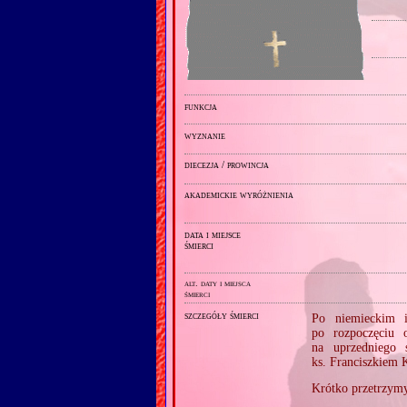
funkcja
wyznanie
diecezja / prowincja
akademickie wyróżnienia
data i miejsce
śmierci
alt. daty i miejsca
śmierci
szczegóły śmierci
Po niemieckim i
po rozpoczęciu 
na uprzedniego 
ks. Franciszkiem
Krótko przetrzym