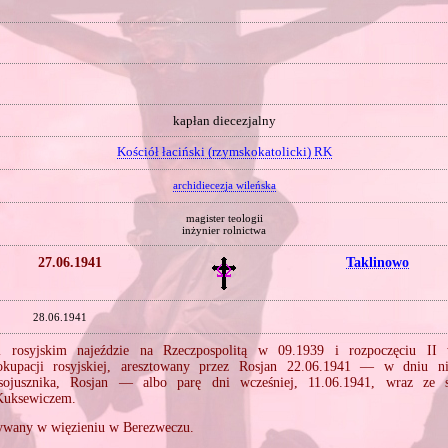
kapłan diecezjalny
Kościół łaciński (rzymskokatolicki) RK
archidiecezja wileńska
magister teologii
inżynier rolnictwa
27.06.1941
Taklinowo
28.06.1941
 rosyjskim najeździe na Rzeczpospolitą w 09.1939 i rozpoczęciu II 
okupacji rosyjskiej, aresztowany przez Rosjan 22.06.1941 — w dniu ni
sojusznika, Rosjan — albo parę dni wcześniej, 11.06.1941, wraz ze
 Kuksewiczem.
ywany w więzieniu w Berezweczu.