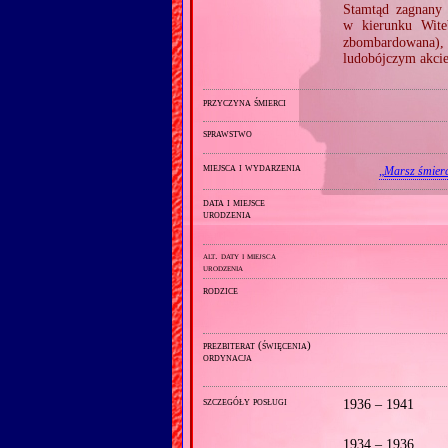
Stamtąd zagnany
w kierunku Wit
zbombardowana),
ludobójczym akci
przyczyna śmierci
sprawstwo
miejsca i wydarzenia
„
Marsz śmierc
data i miejsce
urodzenia
alt. daty i miejsca
urodzenia
rodzice
prezbiterat (święcenia)
ordynacja
szczegóły posługi
1936 – 1941
1934 – 1936