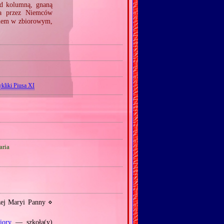
d kolumną, gnaną
ła przez Niemców
nem w zbiorowym,
kliki Piusa XI
ria
zej Maryi Panny ⋄
iory
— szkoła(y)