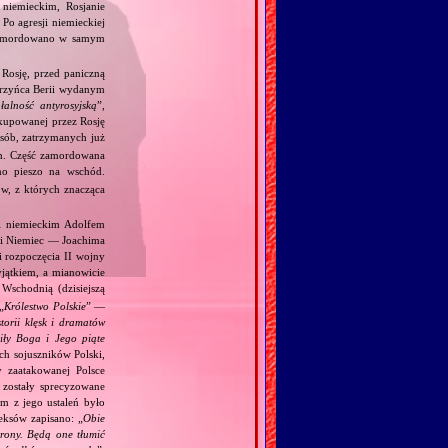
 niemieckim, Rosjanie
Po agresji niemieckiej
ch, mordowano w samym
Rosję, przed paniczną
wrzyńca Berii wydanym
ałalność antyrosyjską
”,
kupowanej przez Rosję
sób, zatrzymanych już
ych. Część zamordowana
no pieszo na wschód.
ów, z których znacząca
 i niemieckim Adolfem
 i Niemiec — Joachima
i rozpoczęcia II wojny
jątkiem, a mianowicie
Wschodnią (dzisiejszą
„
Królestwo Polskie
” —
torii klęsk i dramatów
ciły Boga i Jego piąte
ch sojuszników Polski,
y zaatakowanej Polsce
zostały sprecyzowane
m z jego ustaleń było
eksów zapisano: „
Obie
trony. Będą one tłumić