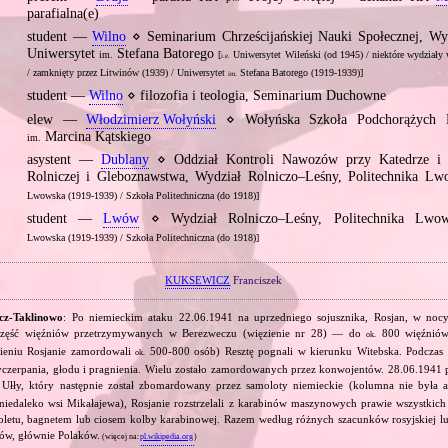
parafialna(e)
student —
Wilno
⋄ Seminarium Chrześcijańskiej Nauki Społecznej, Wyd
Uniwersytet
Stefana Batorego
im.
[
Uniwersytet Wileński (od 1945) / niektóre wydziały 
i.e.
/ zamknięty przez Litwinów (1939) / Uniwersytet
Stefana Batorego (1919‐1939)]
im.
student —
Wilno
⋄ filozofia i teologia, Seminarium Duchowne
elew —
Włodzimierz Wołyński
⋄ Wołyńska Szkoła Podchorążych Re
Marcina Kątskiego
im.
asystent —
Dublany
⋄ Oddział Kontroli Nawozów przy Katedrze i I
Rolniczej i Gleboznawstwa, Wydział Rolniczo–Leśny, Politechnika L
Lwowska (1919‐1939) / Szkoła Politechniczna (do 1918)]
student —
Lwów
⋄ Wydział Rolniczo–Leśny, Politechnika Lw
Lwowska (1919‐1939) / Szkoła Politechniczna (do 1918)]
KUKSEWICZ
Franciszek
cz‐Taklinowo
: Po niemieckim ataku 22.06.1941 na uprzedniego sojusznika, Rosjan, w noc
li część więźniów przetrzymywanych w Berezweczu (więzienie nr 28) — do
800 więźniów 
ok.
ieniu Rosjanie zamordowali
500‐800 osób) Resztę pognali w kierunku Witebska. Podczas
ok.
czerpania, głodu i pragnienia. Wielu zostało zamordowanych przez konwojentów. 28.06.1941 
Ułły, który następnie został zbomardowany przez samoloty niemieckie (kolumna nie była 
niedaleko wsi Mikałajewa), Rosjanie rozstrzelali z karabinów maszynowych prawie wszystkich
toletu, bagnetem lub ciosem kolby karabinowej. Razem według różnych szacunków rosyjskiej 
ów, głównie Polaków.
(więcej na:
pl.wikipedia.org
)