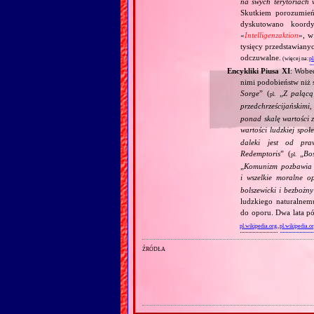
na swych terytoriach 
Skutkiem porozumień
dyskutowano koordy
«
Intelligenzaktion
», w
tysięcy przedstawiany
odczuwalne.
(więcej na:
pl
Encykliki Piusa XI
: Wobe
nimi podobieństw niż 
Sorge
” (
„
Z palącą
pl.
przedchrześcijańskimi
ponad skalę wartości 
wartości ludzkiej społ
daleki jest od pra
Redemptoris
” (
„
Bo
pl.
„
Komunizm pozbawia c
i wszelkie moralne o
bolszewicki i bezbożn
ludzkiego naturalnem
do oporu. Dwa lata pó
pl.wikipedia.org
,
pl.wikipedia.o
źródła