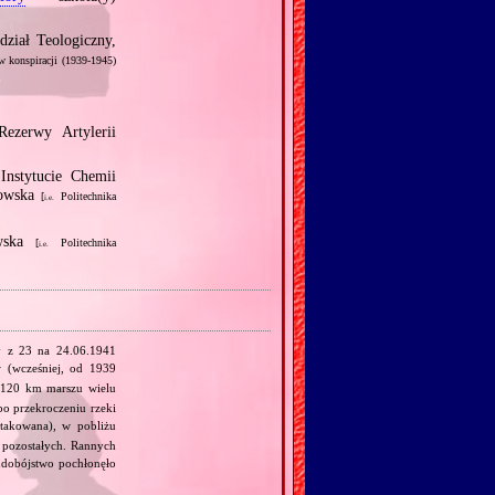
ział Teologiczny,
w konspiracji (1939‐1945)
zerwy Artylerii
nstytucie Chemii
wowska
[
Politechnika
i.e.
owska
[
Politechnika
i.e.
y z 23 na 24.06.1941
(wcześniej, od 1939
 120 km marszu wielu
po przekroczeniu rzeki
atakowana), w pobliżu
 pozostałych. Rannych
ludobójstwo pochłonęło