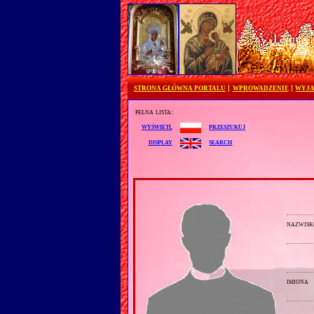
STRONA GŁÓWNA PORTALU
WPROWADZENIE
WYJA
pełna lista:
przeszukuj
wyświetl
search
display
nazwisk
imiona