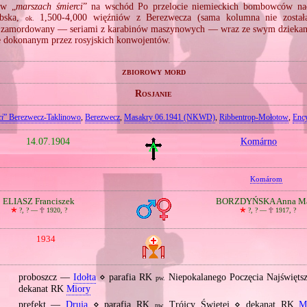
 w „
marszach śmierci
” na wschód Po przelocie niemieckich bombowców na
ebska,
1,500‐4,000 więźniów z Berezwecza (sama kolumna nie zosta
ok.
 zamordowany — seriami z karabinów maszynowych — wraz ze swym dzieka
e dokonanym przez rosyjskich konwojentów.
zbiorowy mord
Rosjanie
i
” Berezwecz‐Taklinowo
,
Berezwecz
,
Masakry 06.1941 (NKWD)
,
Ribbentrop‐Mołotow
,
Ency
14.07.1904
Komárno
Komárom
ELIASZ Franciszek
BORZDYŃSKA Anna Ma
🞲
?, ? —
🕆
1920, ?
🞲
?, ? —
🕆
1917, ?
1934
proboszcz —
Idołta
⋄ parafia RK
Niepokalanego Poczęcia Najświęts
pw.
dekanat RK
Miory
prefekt —
Druja
⋄ parafia RK
Trójcy Świętej ⋄ dekanat RK
M
pw.