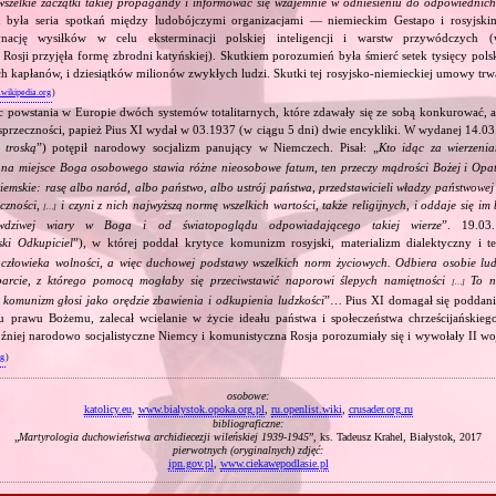
wszelkie zaczątki takiej propagandy i informować się wzajemnie w odniesieniu do odpowiednic
 była seria spotkań między ludobójczymi organizacjami — niemieckim Gestapo i rosyjs
nację wysiłków w celu eksterminacji polskiej inteligencji i warstw przywódczych
 Rosji przyjęła formę zbrodni katyńskiej). Skutkiem porozumień była śmierć setek tysięcy polsk
ch kapłanów, i dziesiątków milionów zwykłych ludzi. Skutki tej rosyjsko‐niemieckiej umowy trwał
.wikipedia.org
)
c powstania w Europie dwóch systemów totalitarnych, które zdawały się ze sobą konkurować, 
sprzeczności, papież Pius XI wydał w 03.1937 (w ciągu 5 dni) dwie encykliki. W wydanej 14.03
 troską
”) potępił narodowy socjalizm panujący w Niemczech. Pisał: „
Kto idąc za wierzeni
, na miejsce Boga osobowego stawia różne nieosobowe fatum, ten przeczy mądrości Bożej i Opa
ziemskie: rasę albo naród, albo państwo, albo ustrój państwa, przedstawicieli władzy państwowe
eczności,
i czyni z nich najwyższą normę wszelkich wartości, także religijnych, i oddaje się i
[…]
wdziwej wiary w Boga i od światopoglądu odpowiadającego takiej wierze
”. 19.03
ski Odkupiciel
”), w której poddał krytyce komunizm rosyjski, materializm dialektyczny i teo
złowieka wolności, a więc duchowej podstawy wszelkich norm życiowych. Odbiera osobie ludz
parcie, z którego pomocą mogłaby się przeciwstawić naporowi ślepych namiętności
To no
[…]
y komunizm głosi jako orędzie zbawienia i odkupienia ludzkości
”… Pius XI domagał się poddan
u prawu Bożemu, zalecał wcielanie w życie ideału państwa i społeczeństwa chrześcijańskieg
źniej narodowo socjalistyczne Niemcy i komunistyczna Rosja porozumiały się i wywołały II wo
rg
)
osobowe:
katolicy.eu
,
www.bialystok.opoka.org.pl
,
ru.openlist.wiki
,
crusader.org.ru
bibliograficzne:
„
Martyrologia duchowieństwa archidiecezji wileńskiej 1939‐1945
”, ks. Tadeusz Krahel, Białystok, 2017
pierwotnych (oryginalnych) zdjęć:
ipn.gov.pl
,
www.ciekawepodlasie.pl