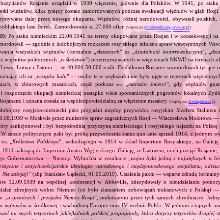
 bazylianów Rosjanie urządzili w 1939 więzienie, głównie dla Polaków. W 1941, po ataku
ki więźniów, kilka tysięcy zostało zamordowanych podczas ewakuacji więźniów w głąb Rosji. 
zystywane dalej przez nowego okupanta. Więźniów, róźnej narodowości, obywateli polski
ie pobliskiego lasu Borek. Zamordowano
27,000 ofiar.
ok.
(więcej na:
pl.wikipedia.org
,
www.rp.pl
)
D)
: Po ataku niemieckim 22.06.1941 na tereny okupowane przez Rosjan i w konsekwencji na 
ymordowali — zgodnie z ludobójczym rozkazem rosyjskiego ministra spraw wewnętrznych Wa
ania wszystkich więźniów (formalnie „
skazanych
” za „
działalność kontrrewolucyjną
”, „
dzi
raz więźniów politycznych „
w śledztwie
”) przetrzymywanych w więzieniach NKWD na terenach o
 Litwy, Łotwy i Estonii —
40,000‐50,000 osób. Dodatkowo Rosjanie wymordowali tysiące o
ok.
uznając ich za „
wrogów ludu
” — osoby te w większości nie były ujęte w rejestrach więzienn
eniach, w zbiorowych masakrach, część podczas
„
marszów śmierci
”, gdy więźniów gna
tzw.
e i rozpoczęciu okupacji niemieckiej nastąpiło wiele spontanicznych pogromów lokalnych Żyd
Rosjanami i uznana została za współodpowiedzialną za więzienne masakry.
(więcej na:
pl.wikipedia.org
)
dobójczy rosyjsko‐niemiecki pakt przyjaźni między przywódcą rosyjskim Józefem Stalinem
23.08.1939 w Moskwie przez ministrów spraw zagranicznych Rosji — Wiaczesława Mołotowa —
ry sankcjonował i był bezpośrednią przyczyną niemieckiego i rosyjskiego najazdu na Polskę 
 W sensie politycznym pakt był próbą przywrócenia status quo ante sprzed 1914, z jednym wy
ą
„
Królestwa Polskiego
”, wchodzącego w 1914 w skład Imperium Rosyjskiego, na Galicję 
tzw.
 1914 należącą do Imperium Austro‐Węgierskiego. Galicję, ze Lwowem, mieli przejąć Rosjanie, 
go Gubernatorstwa — Niemcy. Wybuchła w rezultacie „
wojna była jedną z największych w his
eistyczne i antychrześcijańskie ideologie: narodowego i międzynarodowego socjalizmu, odrzu
 Nie zabijaj!
” (abp Stanisław Gądecki, 01.09.2019). Ustalenia paktu — wsparte zdradą formalny
tóre 12.09.1939 na wspólnej konferencji w Abbeville, zdecydowały o nieudzielaniu pomoc
ziałań zbrojnych wobec Niemiec (co było złamaniem zobowiązań traktatowych z Polską) — 
e „
o granicach i przyjaźni Niemcy‐Rosja
”, podpisanym przez tych samych zbrodniarzy. Jedny
ami wpływów w środkowej i wschodniej Europie oraz IV rozbiór Polski. W jednym z tajnych an
ować na swych terytoriach jakiejkolwiek polskiej propagandy, która dotyczy terytoriów drugiej s