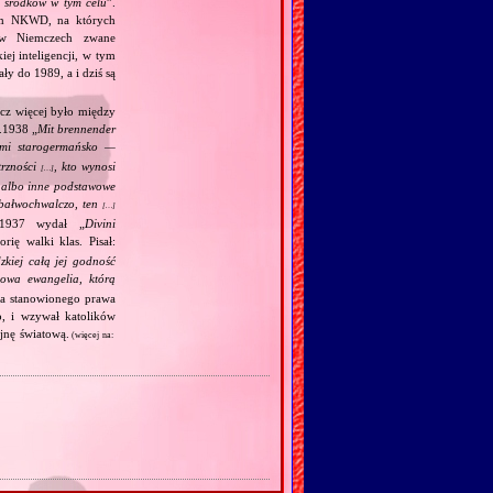
h środków w tym celu
”.
kim NKWD, na których
 (w Niemczech zwane
iej inteligencji, w tym
y do 1989, a i dziś są
acz więcej było między
.1938 „
Mit brennender
ami starogermańsko —
trzności
, kto wynosi
[…]
j albo inne podstawowe
m bałwochwalczo, ten
[…]
.1937 wydał „
Divini
rię walki klas. Pisał:
kiej całą jej godność
wa ewangelia, którą
ia stanowionego prawa
o, i wzywał katolików
jnę światową.
(więcej na: