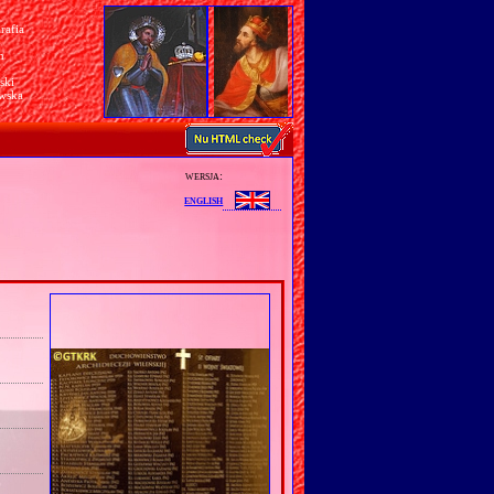
rafia
a
n
ski
awska
wersja:
english