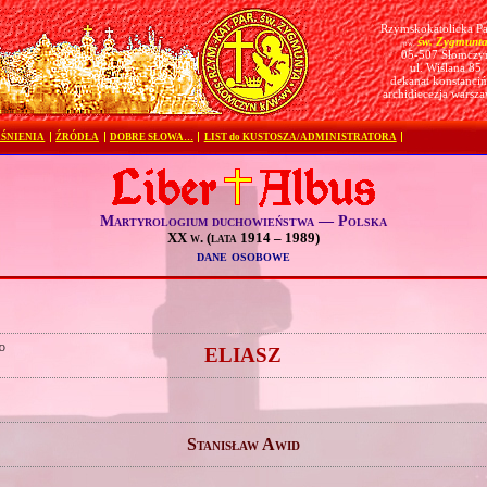
Rzymskokatolicka Pa
św. Zygmunt
pw.
05-507 Słomczy
ul. Wiślana 85
dekanat konstanciń
archidiecezja warsz
ŚNIENIA
ŹRÓDŁA
DOBRE SŁOWA…
LIST do KUSTOSZA/ADMINISTRATORA
Martyrologium duchowieństwa — Polska
XX w. (lata 1914 – 1989)
dane osobowe
o
ELIASZ
Stanisław Awid