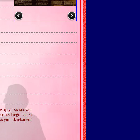
wojny światowej,
emieckiego ataku
 swym dziekanem,