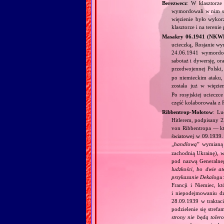
Berezwecz
: W klasztorze
wymordowali w nim set
więzienie było wykor
klasztorze i na teren
Masakry 06.1941 (NKW
ucieczką, Rosjanie w
24.06.1941 wymordow
sabotaż i dywersję, o
przedwojennej Polski,
po niemieckim ataku, 
została już w więzi
Po rosyjskiej ucieczc
część kolaborowała z 
Ribbentrop‐Mołotow
: Lu
Hitlerem, podpisany 
von Ribbentropa — któ
światowej w 09.1939.
„
handlową
” wymian
zachodnią Ukrainę), w
pod nazwą Generalne
ludzkości, bo dwie at
przykazanie Dekalogu:
Francji i Niemiec, k
i niepodejmowaniu d
28.09.1939 w traktaci
podzielenie się stref
strony nie będą toler