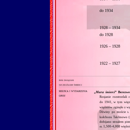
do 1934
1928 – 1934
do 1928
1926 – 1928
1922 – 1927
inni związani
szczegółami śmierci
miejsca i wydarzenia
„
Marsz śmierci
” Berezwe
opisy
Rosjanie rozstrzela
do 1941, w tym więz
więźniów zginęło z wy
Dźwiny po moście
k.
kołchozu Taklinowo (
dobijano strzałem pis
1,500‐4,000 więźni
ok.