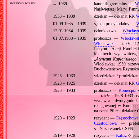
szczegóły posługi
1939
kanonik gremialny —
W
ok.
Najświętszej Maryi Pann
1933 – 1939
dziekan — dekanat RK
W
01.09.1935 – 1939
sędzia prosynodalny —
W
12.01.1934 – 1939
członkostwo —
Włocław
01.07.1933 – 1939
proboszcz —
Włocławe
Włocławek
— także: 12.
Instytutu Akcji Katolic
lokalnych wydawnictw
„
Ateneum Kapłańskiego
”
Włocławka; 1939 przew
Duchowieństwa Rzymskoka
1925 – 1933
wicedziekan / prodziek
1923 – 1925
dziekan — dekanat RK
G
1923 – 1933
proboszcz —
Koniecpol
⋄
— także: 1928‐1933 czł
wydawca dwutygodni
redagowanej w Koniecpo
na rzece Pilica; działacz
1920 – 1923
rezydent —
Częstochowa
Częstochowa
— prefek
ss. Nazaretanek CSFN
1919 – 1920
rezydent —
Kalisz
⋄ para