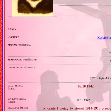
funkcja
wyznanie
Kościół ł
diecezja / prowincja
a
akademickie wyróżnienia
honorowe wyróżnienia
(1937, kolegiata RK
p
data i miejsce
06.10.1942
śmierci
alt. daty i miejsca
10.10.1942
śmierci
szczegóły śmierci
W czasie I wojny światowej 1914‐1918 przeby