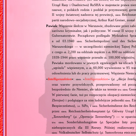
Urząd Rasy i Osadnictwa) RuSHA w majestacie prawa niemie
rasowe, z polskich rodzin i poddał je przymusowej germ
II wojny światowej nadzorca tej prowincji,
Reichsstatt
niem.
partii narodowo–socjalistycznej, Arthur Karl Greiser, został 
Pawiak
: Więzienie śledcze w Warszawie, zbudowane przez zabor
zarówno kryminalne, jak i polityczne. W czasie II wojny 
Gubernatorstwie. Początkowo podlegało Wydziałowi Spr
a od 03.1940
Sicherheitspolizei und des Sicherh
niem.
Warszawskiego — w szczególności niemieckiej Tajnej Pol
z czego
2,200 na oddziale męskim i
800 na oddziale
ok.
ok.
1939‐1944 przez więzienie przeszło
100,000 więźniów,
ok.
Pawiaka mordowano w jawnych egzekucjach na ulicach Wa
„
szpitalu
” więziennym, a
60,000 wywieziono w 95 tran
ok.
odosobnienia lub do pracy przymusowej. Więzienie Niemcy
«
Intelligenzaktion
»
:
«
Intelligenzaktion
» (
„
Akcja Inteli
niem.
pl.
oraz warstw przywódczych, przeprowadzony od począ
bezpośrednio do Niemiec, ale także na terenie
Gene
tzw.
niem.
W pierwszej fazie, tuż po rozpoczęciu okupacji niemiecki
Zbrojne) i podążające za nim ludobójcze jednostki
Ein
niem.
Bezpieczeństwa),
SiPo, i
Sicherheitsdienst des Reic
i.e.
niem.
przez
Reichssicherheitshauptamt (
Główny Urząd B
niem.
pl.
„
Tannenberg
” (
„
Operacja Tannenberg
”) — w oparciu 
pl.
Sonderfahndungsliste (
Specjalne listy po
tzw.
niem.
pl.
niebezpiecznych dla III Rzeszy. Później realizowan
Volksdeutscher Selbstschutz (
Samoobrona etniczny
niem.
pl.