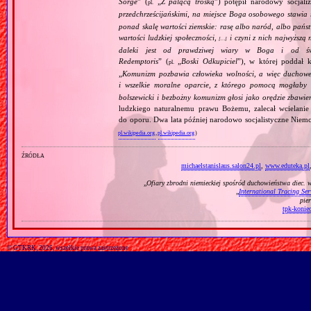
Sorge
” (
„
Z palącą troską
”) potępił narodowy socjali
pl.
przedchrześcijańskimi, na miejsce Boga osobowego stawia 
ponad skalę wartości ziemskie: rasę albo naród, albo pańs
wartości ludzkiej społeczności,
i czyni z nich najwyższą 
[…]
daleki jest od prawdziwej wiary w Boga i od świ
Redemptoris
” (
„
Boski Odkupiciel
”), w której poddał k
pl.
„
Komunizm pozbawia człowieka wolności, a więc duchowej
i wszelkie moralne oparcie, z którego pomocą mogłaby 
bolszewicki i bezbożny komunizm głosi jako orędzie zbawie
ludzkiego naturalnemu prawu Bożemu, zalecał wcielanie 
do oporu. Dwa lata później narodowo socjalistyczne Niemc
pl.wikipedia.org
,
pl.wikipedia.org
)
źródła
michaelstanislaus.salon24.pl
,
www.eduteka.pl
„
Ofiary zbrodni niemieckiej spośród duchowieństwa diec. 
„
International Tracing Ser
pie
tpk-koniec
© GTKRK, 2026, wszelkie prawa zastrzeżone