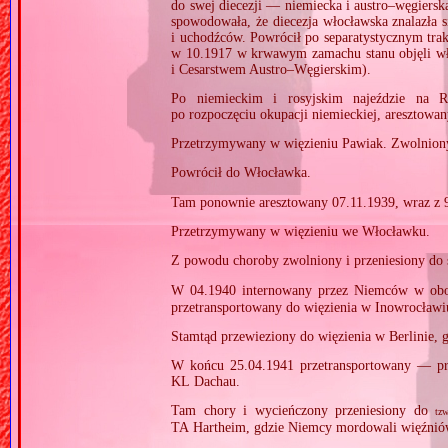
do swej diecezji — niemiecka i austro–węgiersk
spowodowała, że diecezja włocławska znalazła 
i uchodźców. Powrócił po separatystycznym tra
w 10.1917 w krwawym zamachu stanu objęli wł
i Cesarstwem Austro–Węgierskim).
Po niemieckim i rosyjskim najeździe na R
po rozpoczęciu okupacji niemieckiej, aresztow
Przetrzymywany w więzieniu Pawiak. Zwolnion
Powrócił do Włocławka.
Tam ponownie aresztowany 07.11.1939, wraz z 
Przetrzymywany w więzieniu we Włocławku.
Z powodu choroby zwolniony i przeniesiony do 
W 04.1940 internowany przez Niemców w obo
przetransportowany do więzienia w Inowrocławiu
Stamtąd przewieziony do więzienia w Berlinie, 
W końcu 25.04.1941 przetransportowany — pr
KL Dachau.
Tam chory i wycieńczony przeniesiony do
tzw
TA Hartheim, gdzie Niemcy mordowali więźnió