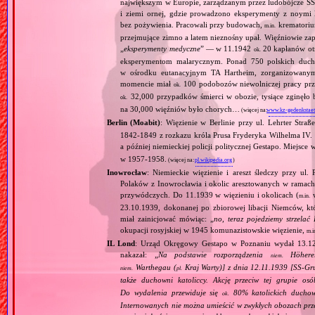
największym w Europie, zarządzanym przez ludobójcze SS 
i ziemi ornej, gdzie prowadzono eksperymenty z noymi 
bez pożywienia. Pracowali przy budowach,
krematoriu
m.in.
przejmujące zimno a latem nieznośny upał. Więźniowie zap
„
eksperymenty medyczne
” — w 11.1942
20 kapłanów ot
ok.
eksperymentom malarycznym. Ponad 750 polskich duc
w ośrodku eutanacyjnym TA Hartheim, zorganizowany
momencie miał
100 podobozów niewolniczej pracy pr
ok.
32,000 przypadków śmierci w obozie, tysiące zginęł
ok.
na 30,000 więźniów było chorych…
(więcej na:
www.kz-gedenkstaet
Berlin (Moabit)
: Więzienie w Berlinie przy ul. Lehrter Stra
1842‐1849 z rozkazu króla Prusa Fryderyka Wilhelma IV. W
a później niemieckiej policji politycznej Gestapo. Miejs
w 1957‐1958.
(więcej na:
pl.wikipedia.org
)
Inowrocław
: Niemieckie więzienie i areszt śledczy przy ul
Polaków z Inowrocławia i okolic aresztowanych w ramach
przywódczych. Do 11.1939 w więzieniu i okolicach (
w
m.in.
23.10.1939, dokonanej po zbiorowej libacji Niemców, któ
miał zainicjować mówiąc: „
no, teraz pojedziemy strzelać
okupacji rosyjskiej w 1945 komunazistowskie więzienie,
m.i
IL Lond
: Urząd Okręgowy Gestapo w Poznaniu wydał 13.12.
nakazał: „
Na podstawie rozporządzenia
Höherer
niem.
Warthegau (
Kraj Warty)] z dnia 12.11.1939 [SS‐Gr
niem.
pl.
także duchowni katoliccy. Akcję przeciw tej grupie os
Do wydalenia przewiduje się
80% katolickich duchown
ok.
Internowanych nie można umieścić w zwykłych obozach prz