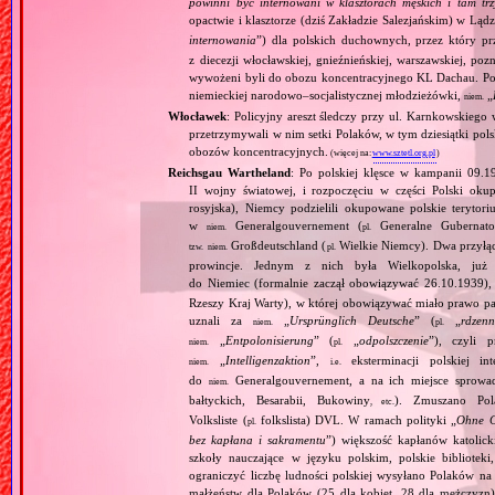
powinni być internowani w klasztorach męskich i tam tr
opactwie i klasztorze (dziś Zakładzie Salezjańskim) w Ląd
internowania
”) dla polskich duchownych, przez który pr
z diecezji włocławskiej, gnieźnieńskiej, warszawskiej, po
wywożeni byli do obozu koncentracyjnego KL Dachau. Po
niemieckiej narodowo–socjalistycznej młodzieżówki,
„
niem.
Włocławek
: Policyjny areszt śledczy przy ul. Karnkowskie
przetrzymywali w nim setki Polaków, w tym dziesiątki pols
obozów koncentracyjnych.
(więcej na:
www.sztetl.org.pl
)
Reichsgau Wartheland
: Po polskiej klęsce w kampanii 09.1
II wojny światowej, i rozpoczęciu w części Polski okupa
rosyjska), Niemcy podzielili okupowane polskie terytori
w
Generalgouvernement (
Generalne Gubernato
niem.
pl.
Großdeutschland (
Wielkie Niemcy). Dwa przyłącz
tzw.
niem.
pl.
prowincje. Jednym z nich była Wielkopolska, już 
do Niemiec (formalnie zaczął obowiązywać 26.10.1939),
Rzeszy Kraj Warty), w której obowiązywać miało prawo pa
uznali za
„
Ursprünglich Deutsche
” (
„
rdzenn
niem.
pl.
„
Entpolonisierung
” (
„
odpolszczenie
”), czyli 
niem.
pl.
„
Intelligenzaktion
”,
eksterminacji polskiej in
niem.
i.e.
do
Generalgouvernement, a na ich miejsce sprow
niem.
bałtyckich, Besarabii, Bukowiny
). Zmuszano Pol
, etc.
Volksliste (
folkslista) DVL. W ramach polityki „
Ohne G
pl.
bez kapłana i sakramentu
”) większość kapłanów katolic
szkoły nauczające w języku polskim, polskie biblioteki
ograniczyć liczbę ludności polskiej wysyłano Polaków 
małżeństw dla Polaków (25 dla kobiet, 28 dla mężczyzn