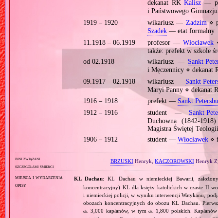
dekanat RK
Kalisz
— pr
i Państwowego Gimnaz
1919 – 1920
wikariusz —
Zadzim
⋄ p
Szadek
— etat formalny
11.1918 – 06.1919
profesor —
Włocławek
⋄
także: prefekt w szkole śr
od 02.1918
wikariusz —
Sankt Pete
i Męczennicy ⋄ dekanat
09.1917 – 02.1918
wikariusz —
Sankt Peter
Maryi Panny ⋄ dekanat
1916 – 1918
prefekt —
Sankt Petersb
1912 – 1916
student —
Sankt Pet
Duchowna (1842‐1918) 
Magistra Świętej Teologi
1906 – 1912
student —
Włocławek
⋄ f
inni związani
BRZUSKI
Henryk,
KACZOROWSKI
Henryk Z
szczegółami śmierci
miejsca i wydarzenia
KL Dachau
: KL Dachau w niemieckiej Bawarii, założo
opisy
koncentracyjny) KL dla księży katolickich w czasie II w
i niemieckiej policji, w wyniku interwencji Watykanu, p
obozach koncentracyjnych do obozu KL Dachau. Pierwsz
3,000 kapłanów, w tym
1,800 polskich. Kapłanów
ok.
ok.