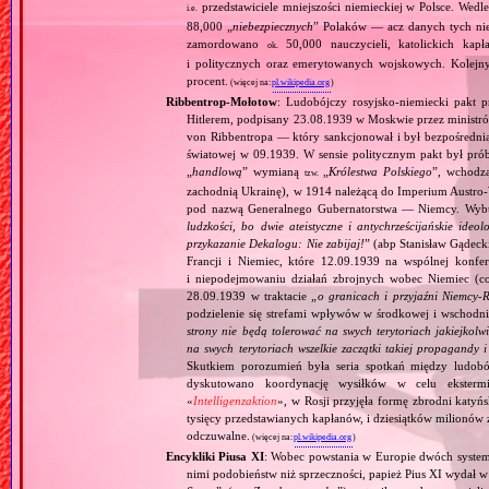
przedstawiciele mniejszości niemieckiej w Polsce. Wed
i.e.
88,000 „
niebezpiecznych
” Polaków — acz danych tych nie 
zamordowano
50,000 nauczycieli, katolickich kapł
ok.
i politycznych oraz emerytowanych wojskowych. Kolejny
procent.
(więcej na:
pl.wikipedia.org
)
Ribbentrop‐Mołotow
: Ludobójczy rosyjsko‐niemiecki pakt 
Hitlerem, podpisany 23.08.1939 w Moskwie przez minist
von Ribbentropa — który sankcjonował i był bezpośrednią
światowej w 09.1939. W sensie politycznym pakt był prób
„
handlową
” wymianą
„
Królestwa Polskiego
”, wchodzą
tzw.
zachodnią Ukrainę), w 1914 należącą do Imperium Austro‐W
pod nazwą Generalnego Gubernatorstwa — Niemcy. Wybuc
ludzkości, bo dwie ateistyczne i antychrześcijańskie id
przykazanie Dekalogu: Nie zabijaj!
” (abp Stanisław Gądeck
Francji i Niemiec, które 12.09.1939 na wspólnej konfe
i niepodejmowaniu działań zbrojnych wobec Niemiec (c
28.09.1939 w traktacie „
o granicach i przyjaźni Niemcy‐
podzielenie się strefami wpływów w środkowej i wschodni
strony nie będą tolerować na swych terytoriach jakiejkolwi
na swych terytoriach wszelkie zaczątki takiej propagandy
Skutkiem porozumień była seria spotkań między ludob
dyskutowano koordynację wysiłków w celu ekstermi
«
Intelligenzaktion
», w Rosji przyjęła formę zbrodni katyńs
tysięcy przedstawianych kapłanów, i dziesiątków milionów z
odczuwalne.
(więcej na:
pl.wikipedia.org
)
Encykliki Piusa XI
: Wobec powstania w Europie dwóch systemó
nimi podobieństw niż sprzeczności, papież Pius XI wydał 