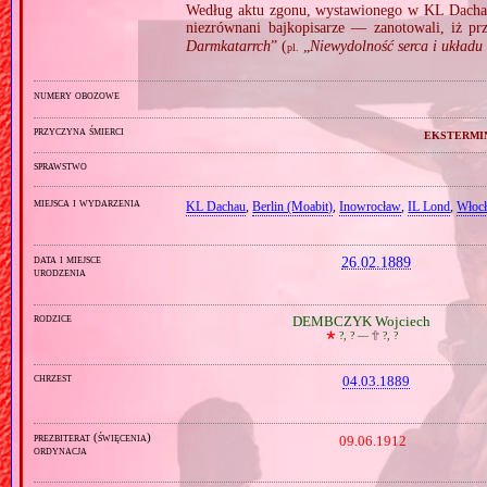
Według aktu zgonu, wystawionego w KL Dacha
niezrównani bajkopisarze — zanotowali, iż pr
Darmkatarrch
” (
„
Niewydolność serca i układu k
pl.
numery obozowe
przyczyna śmierci
ekstermi
sprawstwo
miejsca i wydarzenia
KL Dachau
,
Berlin (Moabit)
,
Inowrocław
,
IL Lond
,
Włoc
data i miejsce
26.02.1889
urodzenia
rodzice
DEMBCZYK Wojciech
🞲
?, ? —
🕆
?, ?
chrzest
04.03.1889
prezbiterat (święcenia)
09.06.1912
ordynacja