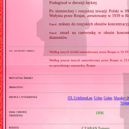
Posługiwał w diecezji łuckiej.
Po niemieckiej i rosyjskiej inwazji Polski w 0
Wołynia przez Rosjan, aresztowany w 1939 w 
zesłany do rosyjskich obozów koncentracy
Prawd.
zmarł na czerwonkę w obozie koncent
Prawd.
diamentów.
alt. szczegóły śmierci
Według innych źródeł zamordowany przez Rosjan w 10.193
Według jeszcze innych zamordowany przez Rosjan
23.0
ok.
na uprzedniego sojusznika, Rosjan.
przyczyna śmierci
sprawstwo
miejsca i wydarzenia
ITŁ UchtIżemŁag
,
Uchta
,
Gułag
,
Masakry 
Wojna
data i miejsce
1896
urodzenia
rodzice
CZABAN Tomasz