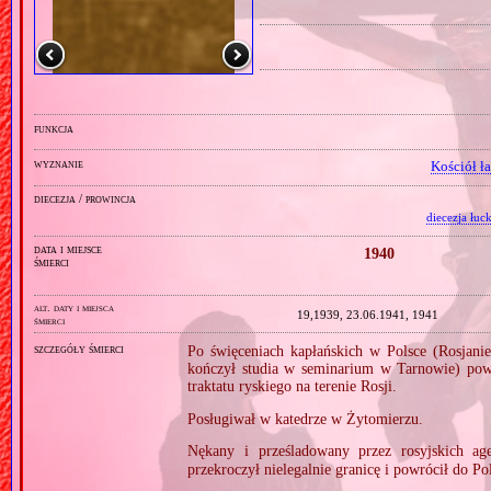
funkcja
wyznanie
Kościół ł
diecezja / prowincja
diecezja łuc
data i miejsce
1940
śmierci
alt. daty i miejsca
19,1939, 23.06.1941, 1941
śmierci
szczegóły śmierci
Po święceniach kapłańskich w Polsce (Rosjan
kończył studia w seminarium w Tarnowie) powró
traktatu ryskiego na terenie Rosji.
Posługiwał w katedrze w Żytomierzu.
Nękany i prześladowany przez rosyjskich a
przekroczył nielegalnie granicę i powrócił do Pol