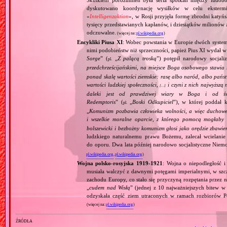
Skutkiem porozumień była seria spotkań między ludob
dyskutowano koordynację wysiłków w celu ekstermi
«
Intelligenzaktion
», w Rosji przyjęła formę zbrodni katyńs
tysięcy przedstawianych kapłanów, i dziesiątków milionów z
odczuwalne.
(więcej na:
pl.wikipedia.org
)
Encykliki Piusa XI
: Wobec powstania w Europie dwóch systemó
nimi podobieństw niż sprzeczności, papież Pius XI wydał 
Sorge
” (
„
Z palącą troską
”) potępił narodowy socjali
pl.
przedchrześcijańskimi, na miejsce Boga osobowego stawia 
ponad skalę wartości ziemskie: rasę albo naród, albo pańs
wartości ludzkiej społeczności,
i czyni z nich najwyższą 
[…]
daleki jest od prawdziwej wiary w Boga i od świ
Redemptoris
” (
„
Boski Odkupiciel
”), w której poddał k
pl.
„
Komunizm pozbawia człowieka wolności, a więc duchowej
i wszelkie moralne oparcie, z którego pomocą mogłaby 
bolszewicki i bezbożny komunizm głosi jako orędzie zbawie
ludzkiego naturalnemu prawu Bożemu, zalecał wcielanie 
do oporu. Dwa lata później narodowo socjalistyczne Niemc
pl.wikipedia.org
,
pl.wikipedia.org
)
Wojna polsko‐rosyjska 1919‐1921
: Wojna o niepodległość i
musiała walczyć z dawnymi potęgami imperialnymi, w szcze
zachodu Europy, co stało się przyczyną rozpętania przez 
„
cudem nad Wisłą
” (jednej z 10 najważniejszych bitew w 
odzyskała część ziem utraconych w ramach rozbiorów P
(więcej na:
pl.wikipedia.org
)
źródła