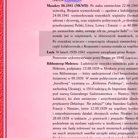
(więcej na:
pl.wikipedia.org
)
Masakry 06.1941 (NKWD)
: Po ataku niemieckim 22.06.194
ucieczką, Rosjanie wymordowali — zgodnie z ludobójczy
24.06.1941 wymordowania wszystkich więźniów (formal
sabotaż i dywersję, oraz więźniów politycznych „
w śledztwi
przedwojennej Polski, Litwy, Łotwy i Estonii —
40,000‐
ok.
po niemieckim ataku, uznając ich za „
wrogów ludu
” — oso
została już w więzieniach, w zbiorowych masakrach, 
Po rosyjskiej ucieczce i rozpoczęciu okupacji niemiecki
część kolaborowała z Rosjanami i uznana została za współ
Łuck
: W latach 1939‐1941 więzienie zarządzane przez Rosjan
Ponownie wykorzystywane przez Rosjan po 1944.
(więcej na:
Ribbentrop‐Mołotow
: Ludobójczy rosyjsko‐niemiecki pakt 
Hitlerem, podpisany 23.08.1939 w Moskwie przez minist
von Ribbentropa — który sankcjonował i był bezpośrednią
światowej w 09.1939. W sensie politycznym pakt był prób
„
handlową
” wymianą
„
Królestwa Polskiego
”, wchodzą
tzw.
zachodnią Ukrainę), w 1914 należącą do Imperium Austro‐W
pod nazwą Generalnego Gubernatorstwa — Niemcy. Wybuc
ludzkości, bo dwie ateistyczne i antychrześcijańskie id
przykazanie Dekalogu: Nie zabijaj!
” (abp Stanisław Gądeck
Francji i Niemiec, które 12.09.1939 na wspólnej konfe
i niepodejmowaniu działań zbrojnych wobec Niemiec (c
28.09.1939 w traktacie „
o granicach i przyjaźni Niemcy‐
podzielenie się strefami wpływów w środkowej i wschodni
strony nie będą tolerować na swych terytoriach jakiejkolwi
na swych terytoriach wszelkie zaczątki takiej propagandy