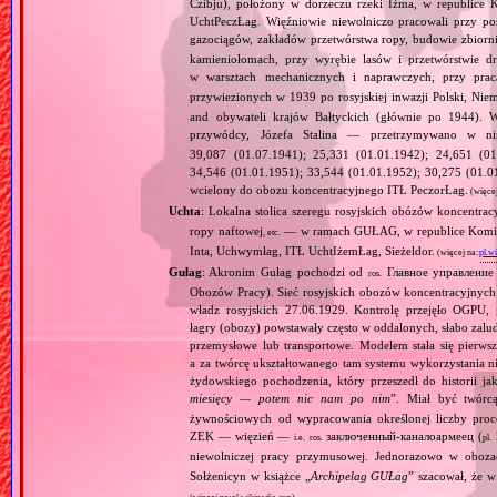
Czibju), położony w dorzeczu rzeki Iżma, w republice
UchtPeczŁag. Więźniowie niewolniczo pracowali przy po
gazociągów, zakładów przetwórstwa ropy, budowie zbiorn
kamieniołomach, przy wyrębie lasów i przetwórstwie dr
w warsztach mechanicznych i naprawczych, przy pra
przywiezionych w 1939 po rosyjskiej inwazji Polski, Nie
and obywateli krajów Bałtyckich (głównie po 1944). W
przywódcy, Józefa Stalina — przetrzymywano w 
39,087 (01.07.1941); 25,331 (01.01.1942); 24,651 (01
34,546 (01.01.1951); 33,544 (01.01.1952); 30,275 (01.0
wcielony do obozu koncentracyjnego ITŁ PeczorŁag.
(więce
Uchta
: Lokalna stolica szeregu rosyjskich obózów koncentra
ropy naftowej
— w ramach GUŁAG, w republice Komi (
, etc.
Inta, Uchwymłag, ITŁ UchtIżemŁag, Sieżeldor.
(więcej na:
pl.w
Gułag
: Akronim Gułag pochodzi od
Главное управление 
ros.
Obozów Pracy). Sieć rosyjskich obozów koncentracyjnych 
władz rosyjskich 27.06.1929. Kontrolę przejęło OGP
łagry (obozy) powstawały często w oddalonych, słabo zal
przemysłowe lub transportowe. Modelem stała się pierwsz
a za twórcę ukształtowanego tam systemu wykorzystania n
żydowskiego pochodzenia, który przeszedł do historii ja
miesięcy — potem nic nam po nim
”. Miał być twórc
żywnościowych od wypracowania określonej liczby proc
ZEK — więzień —
заключенный‐каналоармеец (
k
i.e.
ros.
pl.
niewolniczej pracy przymusowej. Jednorazowo w oboz
Sołżenicyn w książce „
Archipelag GUŁag
” szacował, że 