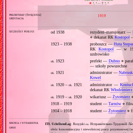
🞲
?, ? —
🕆
?, ?
prezbiterat (święcenia)
1919
ordynacja
szczegóły posługi
od 1938
rezydent–mansjonarz —
⋄ dekanat RK
Kostopol
—
1923 – 1938
proboszcz —
Huta Stepa
RK
Kostopol
— w 1930
uzdrowisko
1923
prefekt —
Dubno
⋄ para
ok.
— szkoły powszechne
1921
administrator —
Nabrusk
ok.
Kowel
1920 –
1921
administrator —
Koniuc
ok.
ok.
dekanat RK
Włodzimierz
1919 –
1920
wikariusz —
Żytomierz
⋄
ok.
ok.
1918 – 1919
student —
Tarnów
⋄ filo
1914 – 1918
student —
Żytomierz
⋄ f
miejsca i wydarzenia
ITŁ UchtIżemŁag
: Rosyjski
Исправи́тельно‐Трудово́й Ла́г
ros.
opisy
obóz koncentracyjny i niewolniczej pracy przymusowej (