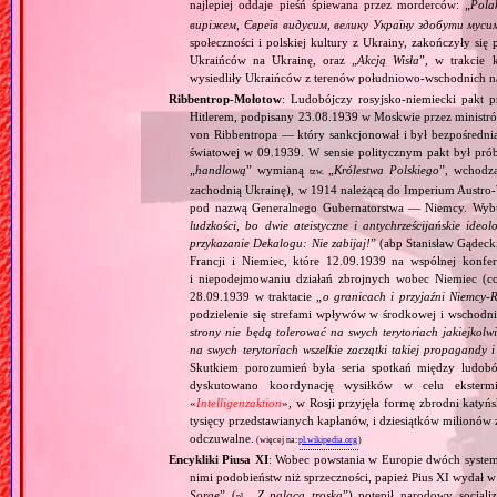
najlepiej oddaje pieśń śpiewana przez morderców: „
Pola
виріжем, Євреїв видусим, велику Україну здобути муси
społeczności i polskiej kultury z Ukrainy, zakończyły s
Ukraińców na Ukrainę, oraz „
Akcją Wisła
”, w trakcie 
wysiedliły Ukraińców z terenów południowo‐wschodnich na 
Ribbentrop‐Mołotow
: Ludobójczy rosyjsko‐niemiecki pakt 
Hitlerem, podpisany 23.08.1939 w Moskwie przez minist
von Ribbentropa — który sankcjonował i był bezpośrednią
światowej w 09.1939. W sensie politycznym pakt był prób
„
handlową
” wymianą
„
Królestwa Polskiego
”, wchodzą
tzw.
zachodnią Ukrainę), w 1914 należącą do Imperium Austro‐W
pod nazwą Generalnego Gubernatorstwa — Niemcy. Wybuc
ludzkości, bo dwie ateistyczne i antychrześcijańskie id
przykazanie Dekalogu: Nie zabijaj!
” (abp Stanisław Gądeck
Francji i Niemiec, które 12.09.1939 na wspólnej konfe
i niepodejmowaniu działań zbrojnych wobec Niemiec (c
28.09.1939 w traktacie „
o granicach i przyjaźni Niemcy‐
podzielenie się strefami wpływów w środkowej i wschodni
strony nie będą tolerować na swych terytoriach jakiejkolwi
na swych terytoriach wszelkie zaczątki takiej propagandy
Skutkiem porozumień była seria spotkań między ludob
dyskutowano koordynację wysiłków w celu ekstermi
«
Intelligenzaktion
», w Rosji przyjęła formę zbrodni katyńs
tysięcy przedstawianych kapłanów, i dziesiątków milionów z
odczuwalne.
(więcej na:
pl.wikipedia.org
)
Encykliki Piusa XI
: Wobec powstania w Europie dwóch systemó
nimi podobieństw niż sprzeczności, papież Pius XI wydał 
Sorge
” (
„
Z palącą troską
”) potępił narodowy socjali
pl.