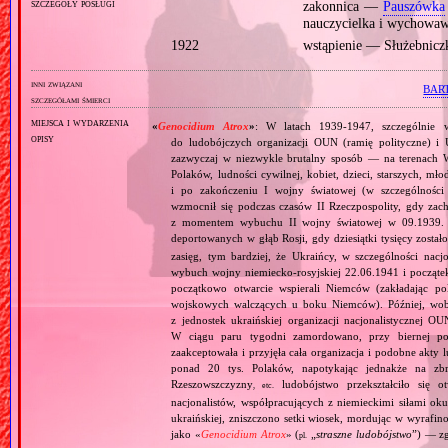
szczegóły posługi
zakonnica —
Pauszówka
nauczycielka i wychowaw
1922
wstąpienie — Służebnicz
inni związani
BAR
szczegółami śmierci
miejsca i wydarzenia
«
Genocidium Atrox
»
: W latach 1939‐1947, szczególnie w 
opisy
do ludobójczych organizacji OUN (ramię polityczne) 
zazwyczaj w niezwykle brutalny sposób — na terenach W
Polaków, ludności cywilnej, kobiet, dzieci, starszych, mł
i po zakończeniu I wojny światowej (w szczególności 
wzmocnił się podczas czasów II Rzeczpospolity, gdy za
z momentem wybuchu II wojny światowej w 09.1939. Za
deportowanych w głąb Rosji, gdy dziesiątki tysięcy zosta
zasięg, tym bardziej, że Ukraińcy, w szczególności nacjo
wybuch wojny niemiecko‐rosyjskiej 22.06.1941 i począte
początkowo otwarcie wspierali Niemców (zakładając pol
wojskowych walczących u boku Niemców). Później, wobec
z jednostek ukraińskiej organizacji nacjonalistycznej 
W ciągu paru tygodni zamordowano, przy biernej po
zaakceptowała i przyjęła cała organizacja i podobne akty
ponad 20 tys. Polaków, napotykając jednakże na zbr
Rzeszowszczyzny
ludobójstwo przekształciło się o
, etc.
nacjonalistów, współpracujących z niemieckimi siłami ok
ukraińskiej, zniszczono setki wiosek, mordując w wyrafi
jako «
Genocidium Atrox
» (
„
straszne ludobójstwo
”) — zg
pl.