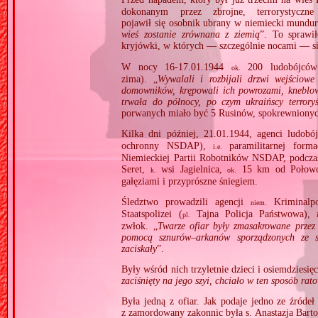
dokonanym przez zbrojne, terrorystyczn
pojawił się osobnik ubrany w niemiecki mundur.
wieś zostanie zrównana z ziemią
”. To sprawił
kryjówki, w których — szczególnie nocami — si
W nocy 16‐17.01.1944
200 ludobójców
ok.
zima). „
Wywalali i rozbijali drzwi wejściowe
domowników, krępowali ich powrozami, kneblowa
trwała do północy, po czym ukraińscy terrory
porwanych miało być 5 Rusinów, spokrewnionyc
Kilka dni później, 21.01.1944, agenci ludobój
ochronny NSDAP),
paramilitarnej forma
i.e.
Niemieckiej Partii Robotników NSDAP, podczas
Seret,
wsi Jagielnica,
15 km od Połowców
k.
ok.
gałęziami i przyprószne śniegiem.
Śledztwo prowadzili agencji
Kriminalpo
niem.
Staatspolizei (
Tajna Policja Państwowa),
pl.
zwłok. „
Twarze ofiar były zmasakrowane przez o
pomocą sznurów–arkanów sporządzonych ze sk
zaciskały
”.
Były wśród nich trzyletnie dzieci i osiemdziesięci
zaciśnięty na jego szyi, chciało w ten sposób rat
Była jedną z ofiar. Jak podaje jedno ze źródeł
z zamordowany zakonnic była s. Anastazja Barto