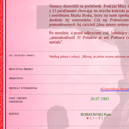
Niemcy dozwolili na pochówek. Podczas Mszy św.
z 13 parafianami chowając na strychu kościoła pa
i uwielbiana Matka Boska, która się nami opieku
dookoła Jej wizerunków. Cóż my Połowiczan
pomordowanych Jej czcicieli [dwa sznury–arkany
Po mordzie, a przed odkryciem ciał, ludobójcy 
„
unieszkodliwili 31 Polaków ze wsi Połowce (w
narodu
”.
alt. szczegóły śmierci
Według jednej z relacji: „
Mówią, że jedna siostra zakonna mi
przyczyna śmierci
sprawstwo
miejsca i wydarzenia
«
Genocidium Atrox
»
data i miejsce
26.07.1903
urodzenia
rodzice
BORKOWSKI Piotr
🞲
?, ? —
🕆
?, ?