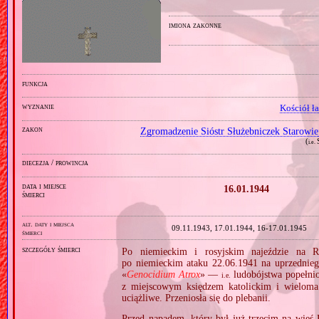
imiona zakonne
funkcja
wyznanie
Kościół ł
zakon
Zgromadzenie Sióstr Służebniczek Starowie
(
i.e.
diecezja / prowincja
data i miejsce
16.01.1944
śmierci
alt. daty i miejsca
09.11.1943, 17.01.1944, 16‑17.01.1945
śmierci
szczegóły śmierci
Po niemieckim i rosyjskim najeździe na R
po niemieckim ataku 22.06.1941 na uprzedniego
«
Genocidium Atrox
» —
ludobójstwa popełni
i.e.
z miejscowym księdzem katolickim i wieloma
uciążliwe. Przeniosła się do plebanii.
Przed napadem, który był już trzecim na wieś