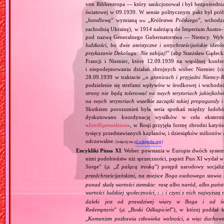
von Ribbentropa — który sankcjonował i był bezpośrednią
światowej w 09.1939. W sensie politycznym pakt był prób
„
handlową
” wymianą
„
Królestwa Polskiego
”, wchodzą
tzw.
zachodnią Ukrainę), w 1914 należącą do Imperium Austro‐W
pod nazwą Generalnego Gubernatorstwa — Niemcy. Wybuc
ludzkości, bo dwie ateistyczne i antychrześcijańskie id
przykazanie Dekalogu: Nie zabijaj!
” (abp Stanisław Gądeck
Francji i Niemiec, które 12.09.1939 na wspólnej konfe
i niepodejmowaniu działań zbrojnych wobec Niemiec (c
28.09.1939 w traktacie „
o granicach i przyjaźni Niemcy‐
podzielenie się strefami wpływów w środkowej i wschodni
strony nie będą tolerować na swych terytoriach jakiejkolwi
na swych terytoriach wszelkie zaczątki takiej propagandy
Skutkiem porozumień była seria spotkań między ludob
dyskutowano koordynację wysiłków w celu ekstermi
«
Intelligenzaktion
», w Rosji przyjęła formę zbrodni katyńs
tysięcy przedstawianych kapłanów, i dziesiątków milionów z
odczuwalne.
(więcej na:
pl.wikipedia.org
)
Encykliki Piusa XI
: Wobec powstania w Europie dwóch systemó
nimi podobieństw niż sprzeczności, papież Pius XI wydał 
Sorge
” (
„
Z palącą troską
”) potępił narodowy socjali
pl.
przedchrześcijańskimi, na miejsce Boga osobowego stawia 
ponad skalę wartości ziemskie: rasę albo naród, albo pańs
wartości ludzkiej społeczności,
i czyni z nich najwyższą 
[…]
daleki jest od prawdziwej wiary w Boga i od świ
Redemptoris
” (
„
Boski Odkupiciel
”), w której poddał k
pl.
„
Komunizm pozbawia człowieka wolności, a więc duchowej