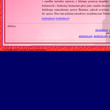
i wszelkie moralne oparcie, z którego pomocą mogłaby 
bolszewicki i bezbożny komunizm głosi jako orędzie zbawie
ludzkiego naturalnemu prawu Bożemu, zalecał wcielanie 
do oporu. Dwa lata później narodowo socjalistyczne Niemc
pl.wikipedia.org
,
pl.wikipedia.org
)
źródła
pik.kielce.pl
,
pie
auschwitz.org
,
auschwitz.org
,
a
© GTKRK, 2025, wszelkie prawa zastrzeżone