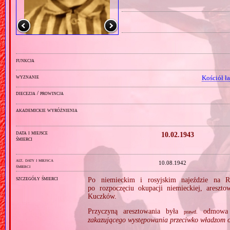
funkcja
wyznanie
Kościół ł
diecezja / prowincja
akademickie wyróżnienia
data i miejsce
10.02.1943
śmierci
alt. daty i miejsca
10.08.1942
śmierci
szczegóły śmierci
Po niemieckim i rosyjskim najeździe na R
po rozpoczęciu okupacji niemieckiej, ares
Kuczków.
Przyczyną aresztowania była
odmowa p
prawd.
zakazującego występowania przeciwko władzom ok