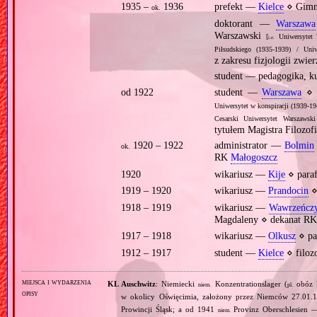
1935 –
1936
prefekt —
Kielce
⋄ Gimna
ok.
doktorant —
Warszawa
Warszawski
[
Uniwersytet 
i.e.
Piłsudskiego (1935‐1939) / Uniw
z zakresu fizjologii zwier
student — pedagogika, ku
od 1922
student —
Warszawa
⋄ f
Uniwersytet w konspiracji (1939‐19
Cesarski Uniwersytet Warszawski
tytułem Magistra Filozofi
1920 – 1922
administrator —
Bolmin
ok.
RK
Małogoszcz
1920
wikariusz —
Kije
⋄ para
1919 – 1920
wikariusz —
Prandocin
⋄
1918 – 1919
wikariusz —
Wawrzeńcz
Magdaleny ⋄ dekanat R
1917 – 1918
wikariusz —
Olkusz
⋄ pa
1912 – 1917
student —
Kielce
⋄ filoz
miejsca i wydarzenia
KL Auschwitz
: Niemiecki
Konzentrationslager (
obóz 
niem.
pl.
opisy
w okolicy Oświęcimia, założony przez Niemców 27.01.
Prowincji Śląsk; a od 1941
Provinz Oberschlesien 
niem.