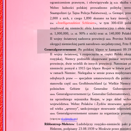
ograniczeniom prawnym, i obowiązywała ją
służba w
m.in.
Wobec ludności polskiej prowadzono politykę terr
Staatspolizei (
Tajna Policja Państwowa),
Gestapo, prz
pl.
i.e.
2,000 z nich, z czego 1,890 skazano na kary śmierci
«
Intelligenzaktion Schlesien
», w tym 300‐650 polsk
tzw.
znajdował się niemiecki obóz koncentracyjny i obóz z
1,000,000,
90% z nich) oraz
140,000 Polak
ok.
i.e.
ok.
ok.
II wojny światowej nadzorca prowincji
Provinz Schl
niem.
okręgu) niemieckiej partii narodowo–socjalistycznej, Fritz 
Generalgouvernement
: Po polskiej klęsce w kampanii 09.19
II wojny światowej, i rozpoczęciu w części Polski okupa
rosyjska), Niemcy podzielili okupowane polskie teryt
prowincje, dwie wcielili do innych prowincji. Natomiast p
niemiecki pomysł z 1915 (po klęsce Rosjan w bitwie pod
w ramach Niemiec. Nielegalna w sensie prawa międzyna
odrębnych praw — specjalnie ustanowionych dla polski
stanowiła część
Großdeutschland (
Wielkie Niemcy
niem.
pl.
polnischen Gebiete (
Generalne Gubernator
pl.
Generalgouvernement (
Generalne Gubernatorstwo), 
niem.
pl.
na uprzedniego sojusznika Rosjan, w jego skład wchod
województwa. Wobec Polaków i Żydów stosowano specjaln
od wieku „
sprawcy
”, sankcjonujące stosowanie odpowied
Generalgouvernement uznano za organizację przestęp
niem.
(więcej na:
pl.wikipedia.org
)
Ribbentrop‐Mołotow
: Ludobójczy rosyjsko‐niemiecki pakt 
Hitlerem, podpisany 23.08.1939 w Moskwie przez minist