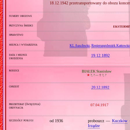
18.12.1942 przetransportowany do obozu koncen
numery obozowe
przyczyna śmierci
ekstermi
sprawstwo
miejsca i wydarzenia
KL Auschwitz
,
Regierungsbezirk Kattowitz
data i miejsce
19.12.1892
urodzenia
rodzice
BIAŁEK Stanisław
🞲
?, ? —
🕆
?, ?
chrzest
20.12.1892
prezbiterat (święcenia)
07.04.1917
ordynacja
szczegóły posługi
od 1936
proboszcz —
Kuczków
⋄
Irządze