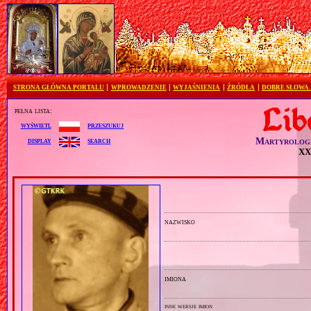
STRONA GŁÓWNA PORTALU
WPROWADZENIE
WYJAŚNIENIA
ŹRÓDŁA
DOBRE SŁOWA
pełna lista:
przeszukuj
wyświetl
Martyrolog
search
display
XX 
nazwisko
imiona
inne wersje imion