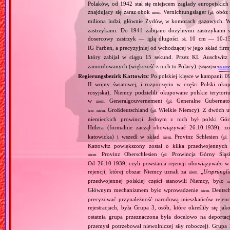
Polaków, od 1942 stał się miejscem zagłady europejski
znajdujący się zaraz obok
Vernichtungslager (
obóz 
niem.
pl.
miliona ludzi, głównie Żydów, w komorach gazowych.
zastrzykami. Do 1941 zabijano dożylnymi zastrzykami s
dosercowy zastrzyk — igłą długości
10 cm — 10‐15 
ok.
IG Farben, a precyzyjniej od wchodzącej w jego skład fir
który zabijał w ciągu 15 sekund. Przez KL Auschwit
zamordowanych (większość z nich to Polacy).
(więcej na:
en.aus
Regierungsbezirk Kattowitz
: Po polskiej klęsce w kampanii 0
II wojny światowej, i rozpoczęciu w części Polski okupa
rosyjska), Niemcy podzielili okupowane polskie terytori
w
Generalgouvernement (
Generalne Gubernato
niem.
pl.
Großdeutschland (
Wielkie Niemcy). Z dwóch utw
tzw.
niem.
pl.
niemieckich prowincji. Jednym z nich był polski Gó
Hitlera (formalnie zaczął obowiązywać 26.10.1939), 
katowicka) i wszedł w skład
Provinz Schlesien (
niem.
pl.
Kattowitz powiększony został o kilka przedwojennyc
Provinz Oberschlesien (
Prowincja Górny Śląs
niem.
pl.
Od 26.10.1939, czyli powstania rejencji obowiązywało w 
rejencji, której obszar Niemcy uznali za
„
Ursprüngli
niem.
przedwojennej polskiej części stanowili Niemcy, było
n
Głównym mechanizmem było wprowadzenie
Deutsch
niem.
precyzować przynależność narodową mieszkańców rejencj
rejestracjach, była Grupa 3, osób, które określiły się jak
ostatnia grupa przeznaczona była docelowo na deporta
przemysł potrzebował niewolniczej siły roboczej). Gru