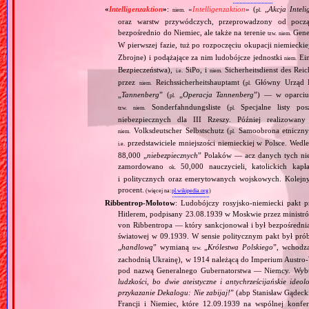
«
Intelligenzaktion
»
:
«
Intelligenzaktion
» (
„
Akcja Inteli
niem.
pl.
oraz warstw przywódczych, przeprowadzony od począ
bezpośrednio do Niemiec, ale także na terenie
Gene
tzw.
niem.
W pierwszej fazie, tuż po rozpoczęciu okupacji niemiecki
Zbrojne) i podążające za nim ludobójcze jednostki
Ein
niem.
Bezpieczeństwa),
SiPo, i
Sicherheitsdienst des Reic
i.e.
niem.
przez
Reichssicherheitshauptamt (
Główny Urząd B
niem.
pl.
„
Tannenberg
” (
„
Operacja Tannenberg
”) — w oparciu 
pl.
Sonderfahndungsliste (
Specjalne listy po
tzw.
niem.
pl.
niebezpiecznych dla III Rzeszy. Później realizowan
Volksdeutscher Selbstschutz (
Samoobrona etniczny
niem.
pl.
przedstawiciele mniejszości niemieckiej w Polsce. Wed
i.e.
88,000 „
niebezpiecznych
” Polaków — acz danych tych nie 
zamordowano
50,000 nauczycieli, katolickich kapł
ok.
i politycznych oraz emerytowanych wojskowych. Kolejny
procent.
(więcej na:
pl.wikipedia.org
)
Ribbentrop‐Mołotow
: Ludobójczy rosyjsko‐niemiecki pakt 
Hitlerem, podpisany 23.08.1939 w Moskwie przez minist
von Ribbentropa — który sankcjonował i był bezpośrednią
światowej w 09.1939. W sensie politycznym pakt był prób
„
handlową
” wymianą
„
Królestwa Polskiego
”, wchodzą
tzw.
zachodnią Ukrainę), w 1914 należącą do Imperium Austro‐W
pod nazwą Generalnego Gubernatorstwa — Niemcy. Wybuc
ludzkości, bo dwie ateistyczne i antychrześcijańskie id
przykazanie Dekalogu: Nie zabijaj!
” (abp Stanisław Gądeck
Francji i Niemiec, które 12.09.1939 na wspólnej konfe