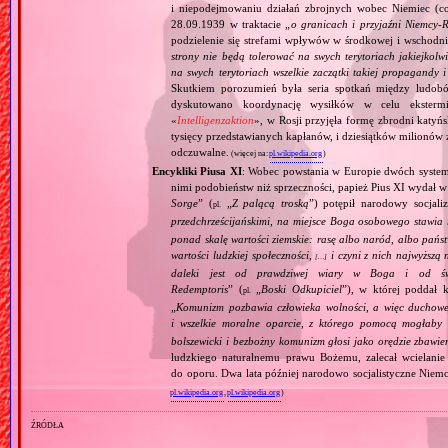
i niepodejmowaniu działań zbrojnych wobec Niemiec (c
28.09.1939 w traktacie „
o granicach i przyjaźni Niemcy‐
podzielenie się strefami wpływów w środkowej i wschodni
strony nie będą tolerować na swych terytoriach jakiejkolwi
na swych terytoriach wszelkie zaczątki takiej propagandy
Skutkiem porozumień była seria spotkań między ludob
dyskutowano koordynację wysiłków w celu ekstermi
«
Intelligenzaktion
», w Rosji przyjęła formę zbrodni katyńs
tysięcy przedstawianych kapłanów, i dziesiątków milionów z
odczuwalne.
(więcej na:
pl.wikipedia.org
)
Encykliki Piusa XI
: Wobec powstania w Europie dwóch systemó
nimi podobieństw niż sprzeczności, papież Pius XI wydał 
Sorge
” (
„
Z palącą troską
”) potępił narodowy socjali
pl.
przedchrześcijańskimi, na miejsce Boga osobowego stawia 
ponad skalę wartości ziemskie: rasę albo naród, albo pańs
wartości ludzkiej społeczności,
i czyni z nich najwyższą 
[…]
daleki jest od prawdziwej wiary w Boga i od świ
Redemptoris
” (
„
Boski Odkupiciel
”), w której poddał k
pl.
„
Komunizm pozbawia człowieka wolności, a więc duchowej
i wszelkie moralne oparcie, z którego pomocą mogłaby 
bolszewicki i bezbożny komunizm głosi jako orędzie zbawie
ludzkiego naturalnemu prawu Bożemu, zalecał wcielanie 
do oporu. Dwa lata później narodowo socjalistyczne Niemc
pl.wikipedia.org
,
pl.wikipedia.org
)
źródła