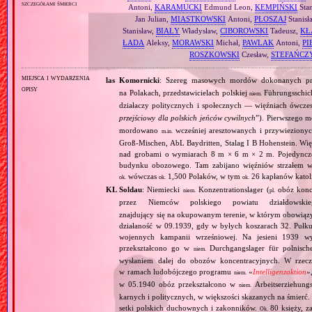
szczegółami śmierci
Antoni,
KARAMUCKI
Edmund Leon,
KEMPIŃSKI
Stan
Jan Julian,
MIASTKOWSKI
Antoni,
PŁOSZAJ
Stanisł
Stanisław,
BIAŁY
Władysław,
CIBOROWSKI
Tadeusz,
KŁ
ŁADA
Aleksy,
MORAWSKI
Michał,
PAWLAK
Antoni,
P
ROSZKOWSKI
Czesław,
STEFAŃCZ
miejsca i wydarzenia
las Komornicki
: Szereg masowych mordów dokonanych pr
opisy
na Polakach, przedstawicielach polskiej
Führungsschich
niem.
działaczy politycznych i społecznych — więźniach ówcz
przejściowy dla polskich jeńców cywilnych
”). Pierwszego 
mordowano
wcześniej aresztowanych i przywiezio
m.in.
Groß‐Mischen, AbL Baydritten, Stalag I B Hohenstein. 
nad grobami o wymiarach 8 m × 6 m × 2 m. Pojedyncze 
budynku obozowego. Tam zabijano więźniów strzałem 
wówczas
1,500 Polaków, w tym
26 kapłanów katol
ok.
ok.
ok.
KL Soldau
: Niemiecki
Konzentrationslager (
obóz konce
niem.
pl.
przez Niemców polskiego powiatu działdow
znajdujący się na okupowanym terenie, w którym obowiązy
działaność w 09.1939, gdy w byłych koszarach 32. Pułku
wojennych kampanii wrześniowej. Na jesieni 1939 w
przekształcono go w
Durchgangslager für polnische
niem.
wysłaniem dalej do obozów koncentracyjnych. W rzeczyw
w ramach ludobójczego programu
«
Intelligenzaktion
»
niem.
w 05.1940 obóz przekształcono w
Arbeitserziehungs
niem.
karnych i politycznych, w większości skazanych na śmierć
setki polskich duchownych i zakonników.
80 księży, 
Ok.