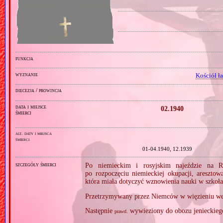
funkcja
wyznanie
Kościół ł
diecezja / prowincja
data i miejsce
02.1940
śmierci
alt. daty i miejsca
śmierci
01‑04.1940, 12.1939
szczegóły śmierci
Po niemieckim i rosyjskim najeździe na R
po rozpoczęciu niemieckiej okupacji, areszto
która miała dotyczyć wznowienia nauki w szkoła
Przetrzymywany przez Niemców w więzieniu w
Następnie
wywieziony do obozu jenieckiego
prawd.