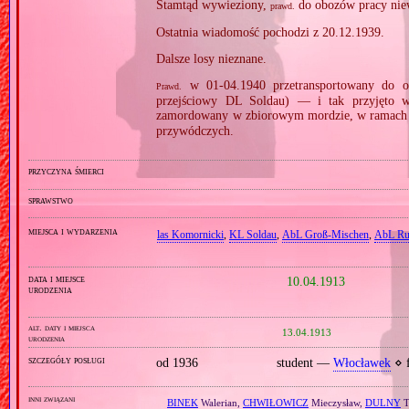
Stamtąd wywieziony,
do obozów pracy niew
prawd.
Ostatnia wiadomość pochodzi z 20.12.1939.
Dalsze losy nieznane.
w 01‐04.1940 przetransportowany do o
Prawd.
przejściowy DL Soldau) — i tak przyjęto w
zamordowany w zbiorowym mordzie, w ramach 
przywódczych.
przyczyna śmierci
sprawstwo
miejsca i wydarzenia
las Komornicki
,
KL Soldau
,
AbL Groß‐Mischen
,
AbL Ru
data i miejsce
10.04.1913
urodzenia
alt. daty i miejsca
13.04.1913
urodzenia
szczegóły posługi
od 1936
student —
Włocławek
⋄ f
inni związani
BINEK
Walerian,
CHWIŁOWICZ
Mieczysław,
DULNY
T