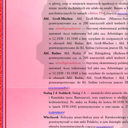
w głowę, oraz w miejscach masowych egzekucji w okoliczn
miejsc mordu duchownych nie udało się ustalić. Razem 
psychiatrycznych (w ramach «
Aktion T4
»).
(więcej na:
mazowsze.h
AbL Groß‐Mischen
: AbL Groß‐Mischen (Miszewo‐S
przetrzymywano
200 nauczycieli szkół średnich 
m.in.
ok.
«
Intelligenzaktion
» — fizycznej eksterminacji polskie
niem.
autostrad.
traktowany był jako
Arbeitslager (
Prawd.
niem.
pl
w 12.1939 / 01.1940 a listy wysyłane do uwięzionych wra
w obozach AbL Rudau, AbL Groß‐Mischen i AbL Be
przetransportowano do KL Soldau (wówczas jeszcze DL So
AbL Rudau
: AbL Rudau II bei Königsberg (Rudawa‐
przetrzymywano
200 nauczycieli szkół średnich 
m.in.
ok.
«
Intelligenzaktion
» — fizycznej eksterminacji polskie
niem.
autostrad.
traktowany był jako
Arbeitslager (
Prawd.
niem.
pl
w 12.1939 / 01.1940 a listy wysyłane do uwięzionych wra
w obozach AbL Rudau, AbL Groß‐Mischen i AbL Be
przetransportowano do KL Soldau (wówczas jeszcze 
www.1wrzesnia39.pl
)
Stalag I A Stablack
: Stalag I A — niemiecki obóz jeniecki d
i Kamińska (pow. Bartoszyce), oraz częściowo w okolic
królewieckim). Po ataku na Polskę do końca 09.1939 N
w latach 1939‐1945 przetrzymywano w nim razem
25
ok.
pl.wikipedia.org
)
Włocławek
: Policyjny areszt śledczy przy ul. Karnkowskie
przetrzymywali w nim setki Polaków, w tym dziesiątki pols
obozów koncentracyjnych.
(więcej na:
www.sztetl.org.pl
)