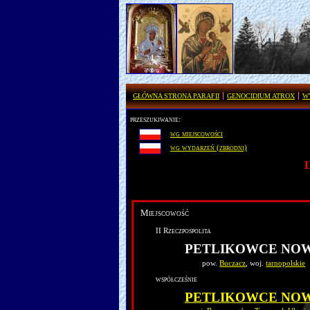
GŁÓWNA STRONA PARAFII
GENOCIDIUM ATROX
W
przeszukiwanie:
wg miejscowości
wg wydarzeń (zbrodni)
Miejscowość
II Rzeczpospolita
PETLIKOWCE NO
pow.
Buczacz
, woj.
tarnopolskie
współcześnie
PETLIKOWCE NO