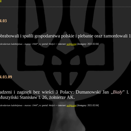
a
4.03
rabowali i spalili gospodarstwa polskie i plebanie oraz zamordowali 
alendarium ludobójstwa – marzec 1944
”; w: portal:
Wołyń
— internet:
wolyn.org
[dostępny: 2021.02.04]
4.03.09
adzeni i zaginęli bez wieści 3 Polacy: Dumanowski Jan „
Biały
” l.
Muszyński Stanisław l. 26, żołnierze AK.
alendarium ludobójstwa – marzec 1944
”; w: portal:
Wołyń
— internet:
wolyn.org
[dostępny: 2021.02.04]