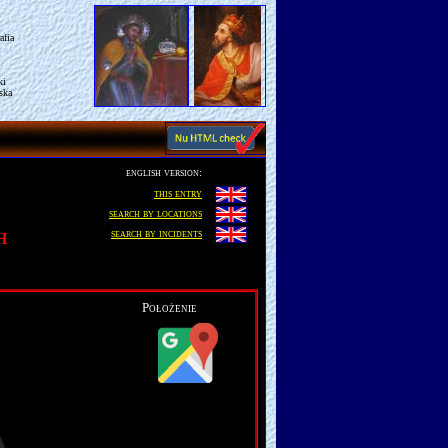
afia
ki
ska
english version:
this entry
search by locations
search by incidents
H
Położenie