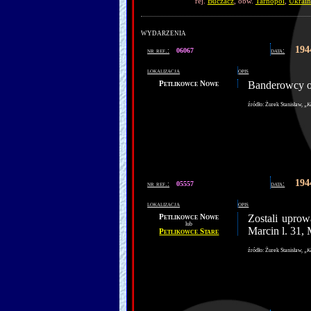
rej.
Buczacz
, obw.
Tarnopol
,
Ukrain
wydarzenia
194
nr ref.:
06067
data:
lokalizacja
opis
Petlikowce Nowe
Banderowcy ob
źródło: Żurek Stanisław, „
K
194
nr ref.:
05557
data:
lokalizacja
opis
Petlikowce Nowe
Zostali uprow
lub
Marcin l. 31, 
Petlikowce Stare
źródło: Żurek Stanisław, „
K