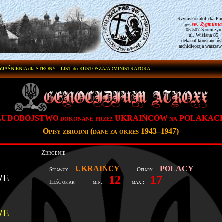
Rzymskokatolicka Par
św. Zygmunta
pw.
05-507 Słomczyn
ul. Wiślana 85
dekanat konstancińs
archidiecezja warszaw
YJAŚNIENIA dla STRONY
LIST do KUSTOSZA/ADMINISTRATORA
LUDOBÓJSTWO dokonane przez UKRAIŃCÓW na POLAKAC
Opisy zbrodni (dane za okres 1943–1947)
Zbrodnie
UKRAIŃCY
POLACY
Sprawcy:
Ofiary:
WE
12
17
Ilość ofiar:
min.:
max.:
WE