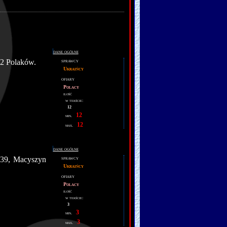
dane ogólne
12 Polaków.
sprawcy
Ukraińcy
ofiary
Polacy
ilość
w tekście:
12
12
min.
12
max.
dane ogólne
 39, Macyszyn
sprawcy
Ukraińcy
ofiary
Polacy
ilość
w tekście:
3
3
min.
3
max.