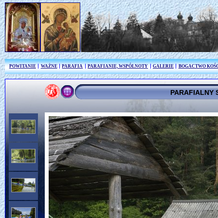
POWITANIE
WAŻNE
PARAFIA
PARAFIANIE, WSPÓLNOTY
GALERIE
BOGACTWO KOŚ
PARAFIALNY