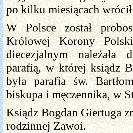
po kilku miesiącach wrócił
W Polsce został probo
Królowej Korony Polsk
diecezjalnym należała d
parafią, w której ksiądz 
była parafia św. Bartłom
biskupa i męczennika, w S
Ksiądz Bogdan Giertuga zm
rodzinnej Zawoi.