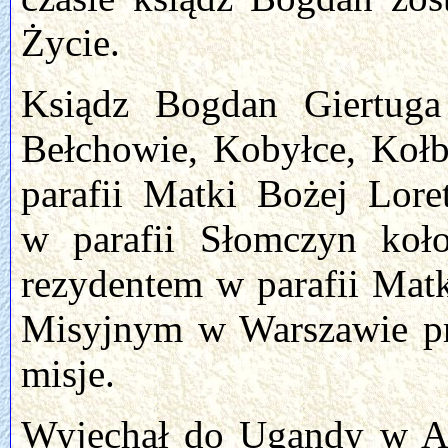
Życie.
Ksiądz Bogdan Giertuga
Bełchowie, Kobyłce, Kołb
parafii Matki Bożej Lore
w parafii Słomczyn koło
rezydentem w parafii Mat
Misyjnym w Warszawie pr
misje.
Wyjechał do Ugandy w Afr