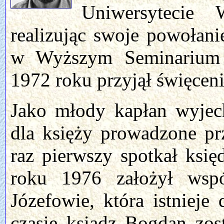
Uniwersytecie
realizując swoje powołan
w Wyższym Seminarium
1972 roku przyjął święceni
Jako młody kapłan wyjech
dla księży prowadzone pr
raz pierwszy spotkał ksi
roku 1976 założył wsp
Józefowie, która istnieje
czasie ksiądz Bogdan zos