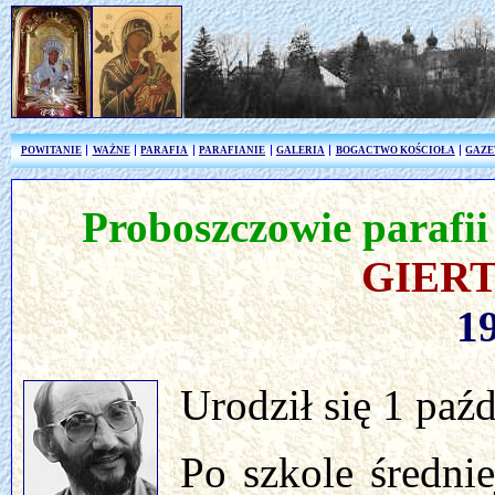
POWITANIE
WAŻNE
PARAFIA
PARAFIANIE
GALERIA
BOGACTWO KOŚCIOŁA
GAZE
Proboszczowie parafi
GIERT
1
Urodził się 1 paź
Po szkole średnie