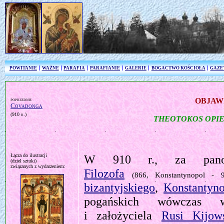
POWITANIE
WAŻNE
PARAFIA
PARAFIANIE
GALERIE
BOGACTWO KOŚCIOŁA
GAZE
poprzednie
OBJAW
Covadonga
(910 r.)
THEOTOKOS OPIE
Łącza do ilustracji
W 910 r., za pano
(dzieł sztuki)
związanych z wydarzeniem:
Filozofa
(866, Konstantynopol - 9
bizantyjskiego
,
Konstantyno
pogańskich wówczas w
i założyciela
Rusi Kijows