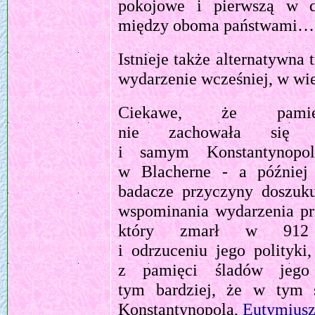
pokojowe i pierwszą w 
między oboma państwami…
Istnieje także alternatywna
wydarzenie wcześniej, w w
Ciekawe, że pamię
nie zachowała się w
i samym Konstantynop
w Blacherne - a później 
badacze przyczyny doszuk
wspominania wydarzenia pr
który zmarł w 912 
i odrzuceniu jego polityk
z pamięci śladów jego o
tym bardziej, że w tym 
Konstantynopola,
Eutymiusz