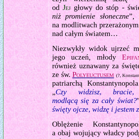
od
Jej
głowy do stóp - świ
niż promienie słoneczne
”,
na modlitwach przerażonym
nad całym światem…
Niezwykły widok ujrzeć m
jego uczeń, młody
Epifa
również uznawany za święte
ze św.
Polyeuctusem
(?, Konstan
patriarchą Konstantynopol
„
Czy widzisz, braci
modlącą się za cały świat?
święty ojcze, widzę i jestem
Oblężenie Konstantynop
a obaj wojujący władcy pod