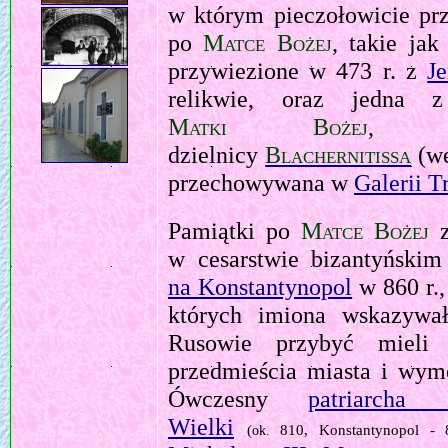
w którym pieczołowicie pr
po
Matce Bożej
, takie ja
przywiezione w 473 r. z
J
relikwie, oraz jedna z
Matki Bożej
, z
dzielnicy
Blachernitissa
(we
przechowywana w
Galerii T
Pamiątki po
Matce Bożej
z
w cesarstwie bizantyński
na Konstantynopol
w 860 r.
których imiona wskazywał
Rusowie przybyć mieli 
przedmieścia miasta i wym
Ówczesny
patriarcha 
Wielki
(
810, Konstantynopol - 
ok.