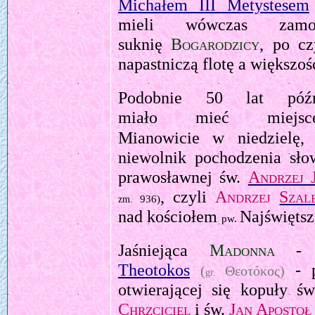
Michałem III Metystesem
mieli wówczas zam
suknię
Bogarodzicy
, po cz
napastniczą flotę a większ
Podobnie 50 lat póź
miało mieć miejsce
Mianowicie w niedzielę
niewolnik pochodzenia sło
prawosławnej św.
Andrzej 
, czyli
Andrzej
Szal
936)
zm.
nad kościołem
Najświęts
pw.
Jaśniejąca
Madonna
- z
Theotokos
- p
(
Θεοτόκος)
gr.
otwierającej się kopuły ś
Chrzciciel
i św.
Jan Apostoł