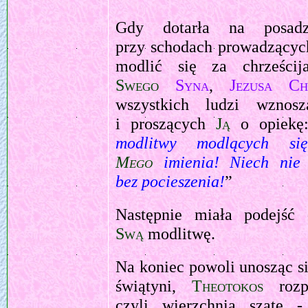
Gdy dotarła na posadz
przy schodach prowadzącyc
modlić się za chrześcij
Swego
Syna
,
Jezusa Ch
wszystkich ludzi wzno
i proszących
Ją
o opiekę
modlitwy modlących 
Mego
imienia! Niech nie
bez pocieszenia!
”
Następnie miała podejść
Swą
modlitwę.
Na koniec powoli unosząc si
świątyni,
Theotokos
rozp
czyli wierzchnią szatę -