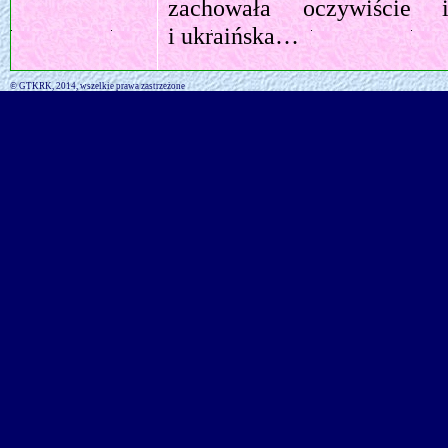
zachowała oczywiście i
i ukraińska…
© GTKRK, 2014, wszelkie prawa zastrzeżone