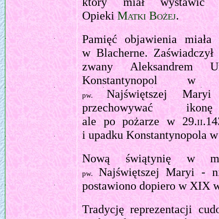
który miał wystawić 
Opieki
Matki Bożej
.
Pamięć objawienia miała
w Blacherne. Zaświadczył 
zwany Aleksandrem Ur
Konstantynopol w 
Najświętszej Mary
pw.
przechowywać ikonę
ale po pożarze w
29.ii.1
i upadku Konstantynopola w 
Nową świątynię w mie
Najświętszej Maryi - 
pw.
postawiono dopiero w XIX w
Tradycję reprezentacji cu