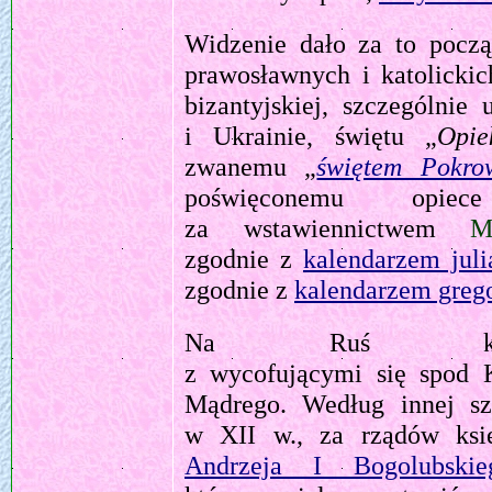
Widzenie dało za to pocz
prawosławnych i katolickic
bizantyjskiej, szczególnie
i Ukrainie, świętu „
Opie
zwanemu „
świętem Pokro
poświęconemu opi
za wstawiennictwem
M
zgodnie z
kalendarzem jul
zgodnie z
kalendarzem greg
Na Ruś kul
z wycofującymi się spod 
Mądrego. Według innej szk
w XII w., za rządów ks
Andrzeja I Bogolubskie