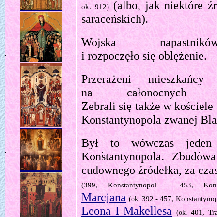
(albo, jak niektóre 
ok.
912)
saraceńskich).
Wojska napastni
i rozpoczęło się oblężenie.
Przerażeni mieszkańcy
na całonocnych cz
Zebrali się także w kościele
Konstantynopola zwanej Bl
Był to wówczas jeden 
Konstantynopola. Zbudow
cudownego źródełka, za cza
(399, Konstantynopol - 453, Konst
Marcjana
(
392 - 457, Konstantynop
ok.
Leona I Makellesa
(
401, Tr
ok.