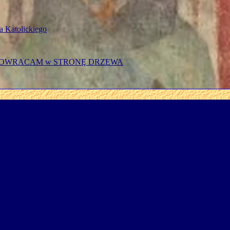
a Katolickiego
OWRACAM w STRONĘ DRZEWA