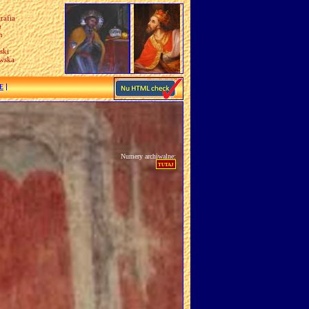
rafia
a
n
ski
awska
E
Numery archiwalne:
tutaj