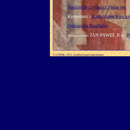
Niedzielne czytania z Pisma św.
Komentarz z
Katechizmu Kościoł
Ogłoszenia Parafialne
JAN PAWEŁ II —
P
Mistrzowie słowa:
© GTKRK, 2025, wszelkie prawa zastrzeżone