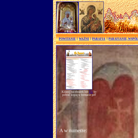
POWITANIE
WAŻNE
PARAFIA
PARAFIANIE, WSPÓ
Kliknij na obrazek lub
TU
by
pobrać kopię w formacie pdf
A w numerze: