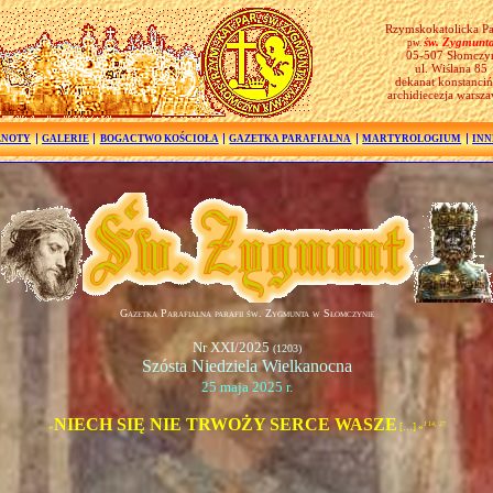
Rzymskokatolicka Pa
św. Zygmunt
pw.
05-507 Słomczy
ul. Wiślana 85
dekanat konstanciń
archidiecezja warsz
LNOTY
GALERIE
BOGACTWO KOŚCIOŁA
GAZETKA PARAFIALNA
MARTYROLOGIUM
INN
Gazetka Parafialna parafii św. Zygmunta w Słomczynie
Nr XXI/2025
(1203)
Szósta Niedziela Wielkanocna
25 maja 2025 r.
NIECH SIĘ NIE TRWOŻY SERCE WASZE
J 14, 27
«
[…] »