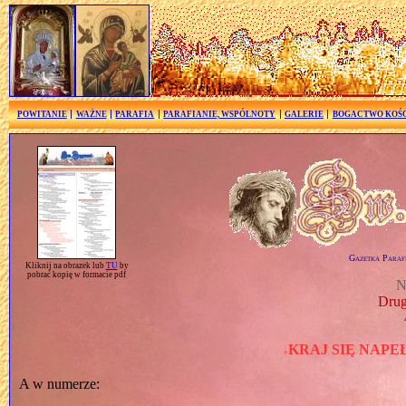
POWITANIE
WAŻNE
PARAFIA
PARAFIANIE, WSPÓLNOTY
GALERIE
BOGACTWO KOŚ
Gazetka Parafi
Kliknij na obrazek lub
TU
by
pobrać kopię w formacie pdf
N
Drug
KRAJ SIĘ NAPE
»
A w numerze: