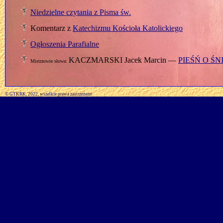
Niedzielne czytania z Pisma św.
Komentarz z
Katechizmu Kościoła Katolickiego
Ogłoszenia Parafialne
KACZMARSKI Jacek Marcin —
PIEŚŃ O ŚN
Mistrzowie słowa:
© GTKRK, 2022, wszelkie prawa zastrzeżone