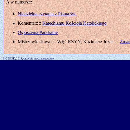
A w numerze:
Niedzielne czytania z Pisma św.
Komentarz z
Katechizmu Kościoła Katolickiego
Ogłoszenia Parafialne
Mistrzowie słowa — WĘGRZYN, Kazimierz Józef —
Zmar
© GTKRK, 2019, wszelkie prawa zastrzeżone