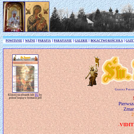
POWITANIE
WAŻNE
PARAFIA
PARAFIANIE
GALERIE
BOGACTWO KOŚCIOŁA
GAZE
Gazetka Parafi
Kliknij na obrazek lub
TU
by
pobrać kopię w formacie pdf
Pierwsz
Zmar
2
VIDIT
»