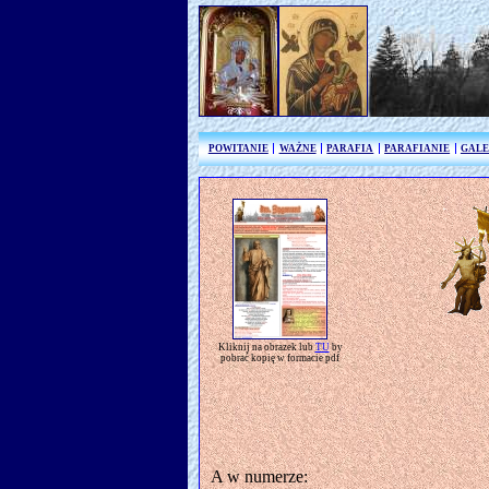
POWITANIE
WAŻNE
PARAFIA
PARAFIANIE
GALE
Kliknij na obrazek lub
TU
by
pobrać kopię w formacie pdf
A w numerze: