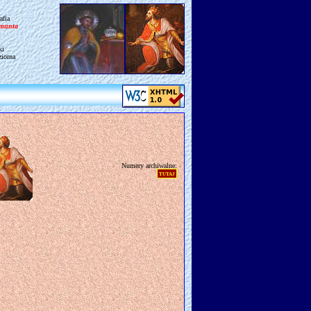
afia
gmunta
ki
ziorna
Numery archiwalne:
tutaj