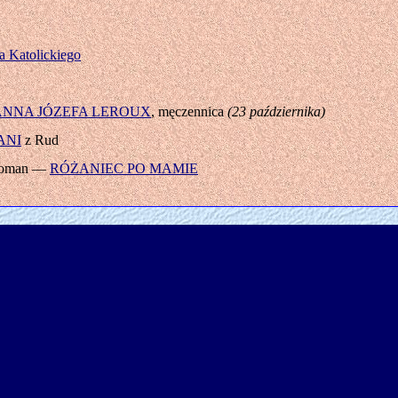
a Katolickiego
ANNA JÓZEFA LEROUX
, męczennica
(23 października)
ANI
z Rud
 Roman —
RÓŻANIEC PO MAMIE