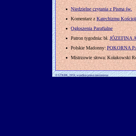
Niedzielne czytania z Pisma św.
Komentarz z
Katechizmu Kościoł
Ogłoszenia Parafialne
Patron tygodnia: bł.
JÓZEFINA 
Polskie Madonny:
POKORNA P
Mistrzowie słowa: Kołakowski
© GTKRK, 2016, wszelkie prawa zastrzeżone