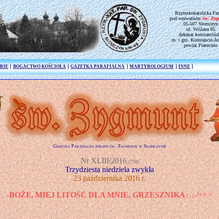
Rzymskokatolicka Par
pod wezwaniem
św. Zy
05-507 Słomczyn
ul. Wiślana 85
dekanat konstancińs
m. i gm. Konstancin-Je
powiat Piaseczno
RIE
BOGACTWO KOŚCIOŁA
GAZETKA PARAFIALNA
MARTYROLOGIUM
INNE
Gazetka Parafialna parafii św. Zygmunta w Słomczynie
Nr XLIII/2016
(758)
Trzydziesta niedziela zwykła
23 października 2016 r.
BOŻE, MIEJ LITOŚĆ DLA MNIE, GRZESZNIKA
Łk 18, 13
»
[…] «