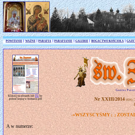
POWITANIE
WAŻNE
PARAFIA
PARAFIANIE
GALERIE
BOGACTWO KOŚCIOŁA
GAZE
Gazetka Parafi
Kliknij na obrazek lub
TU
by
Nr XXIII/2014
pobrać kopię w formacie pdf
(634)
»WSZYSCYŚMY
ZOSTAL
»
[…]
A w numerze: