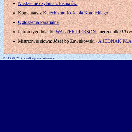
Niedzielne czytania z Pisma św.
Komentarz z
Katechizmu Kościoła Katolickiego
Ogłoszenia Parafialne
Patron tygodnia: bł.
WALTER PIERSON
, męczennik
(10 cz
Mistrzowie słowa: Józef bp Zawitkowski -
A JEDNAK PŁ
© GTKRK, 2014, wszelkie prawa zastrzeżone