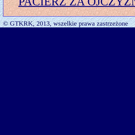
PACIERZ ZA OJCZYZ
© GTKRK, 2013, wszelkie prawa zastrzeżone