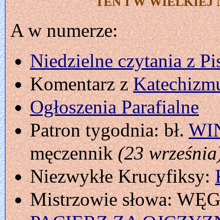
TEN I W WIELKIEJ
A w numerze:
Niedzielne czytania z P
Komentarz z
Katechizmu
Ogłoszenia Parafialne
Patron tygodnia: bł.
WI
męczennik
(23 września
Niezwykłe Krucyfiksy:
Mistrzowie słowa: WĘG