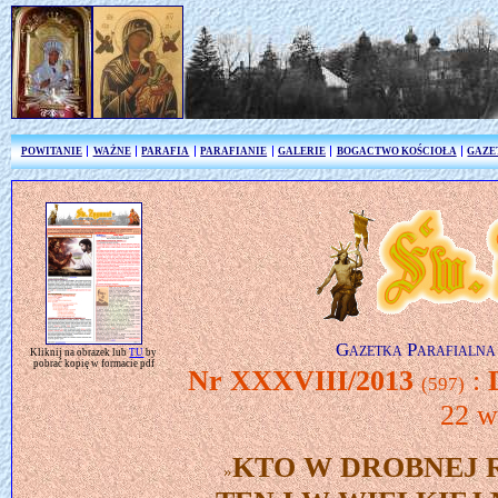
POWITANIE
WAŻNE
PARAFIA
PARAFIANIE
GALERIE
BOGACTWO KOŚCIOŁA
GAZE
Gazetka Parafialna 
Kliknij na obrazek lub
TU
by
pobrać kopię w formacie pdf
Nr XXXVIII/2013
:
(597)
22 w
KTO W DROBNEJ 
»