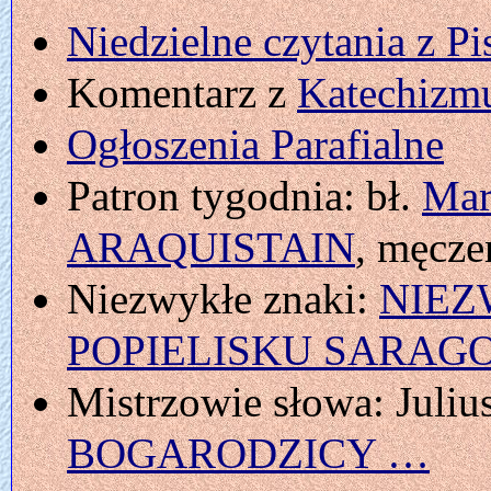
Niedzielne czytania z P
Komentarz z
Katechizmu
Ogłoszenia Parafialne
Patron tygodnia: bł.
Mar
ARAQUISTAIN
, męcz
Niezwykłe znaki:
NIEZ
POPIELISKU SARAG
Mistrzowie słowa: Jul
BOGARODZICY …