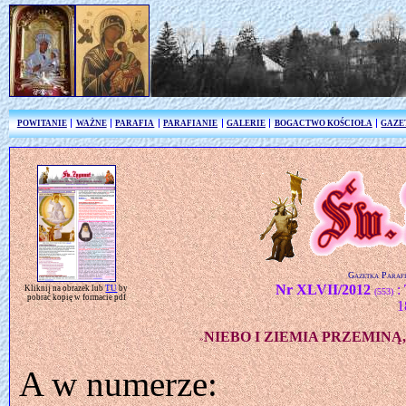
POWITANIE
WAŻNE
PARAFIA
PARAFIANIE
GALERIE
BOGACTWO KOŚCIOŁA
GAZE
Gazetka Parafi
Nr XLVII/2012
:
Kliknij na obrazek lub
TU
by
(553)
pobrać kopię w formacie pdf
1
NIEBO I ZIEMIA PRZEMINĄ
»
A w numerze: