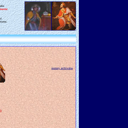
afia
gmunta
ki
ziorna
numery archiwalne
19