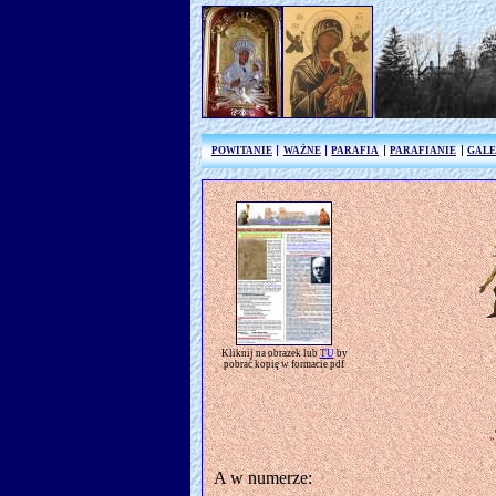
POWITANIE
WAŻNE
PARAFIA
PARAFIANIE
GALE
Kliknij na obrazek lub
TU
by
pobrać kopię w formacie pdf
»
A w numerze: