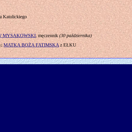
a Katolickiego
W MYSAKOWSKI
, męczennik
(30 października)
:
MATKA BOŻA FATIMSKA
z EŁKU
)