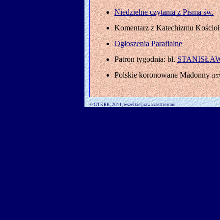
Niedzielne czytania z Pisma św.
Komentarz z Katechizmu Kościoł
Ogłoszenia Parafialne
Patron tygodnia: bł.
STANISŁA
Polskie koronowane Madonny
(157
© GTKRK, 2011, wszelkie prawa zastrzeżone