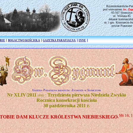
Rzymskokatolicka Par
pod wezwaniem
św. Zy
05-507 Słomczyn
ul. Wiślana 85
dekanat konstancińs
m. i gm. Konstancin-Je
powiat Piaseczno
RIE
BOGACTWO KOŚCIOŁA
GAZETKA PARAFIALNA
INNE
Gazetka Parafialna parafii św. Zygmunta w Słomczynie
Nr XLIV/2011
:
Trzydziesta pierwsza Niedziela Zwykła
(498)
Rocznica konsekracji kościoła
30 października 2011 r.
Mt 16, 
TOBIE DAM KLUCZE KRÓLESTWA NIEBIESKIEGO
«