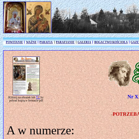
POWITANIE
WAŻNE
PARAFIA
PARAFIANIE
GALERIA
BOGACTWO KOŚCIOŁA
GAZE
Nr X
Kliknij na obrazek lub
TU
by
pobrać kopię w formacie pdf
POTRZEB
»
A w numerze: