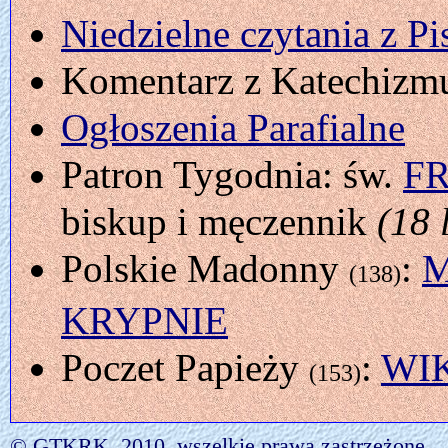
Niedzielne czytania z P
Komentarz z Katechizmu
Ogłoszenia Parafialne
Patron Tygodnia: św.
F
biskup i męczennik
(18 
Polskie Madonny
:
M
(138)
KRYPNIE
Poczet Papieży
:
WIK
(153)
© GTKRK, 2010, wszelkie prawa zastrzeżone