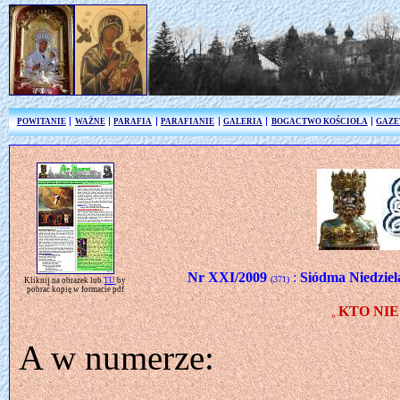
POWITANIE
WAŻNE
PARAFIA
PARAFIANIE
GALERIA
BOGACTWO KOŚCIOŁA
GAZE
Nr XXI/2009
:
Siódma Niedziel
(371)
Kliknij na obrazek lub
TU
by
pobrać kopię w formacie pdf
KTO NIE
„
A w numerze: