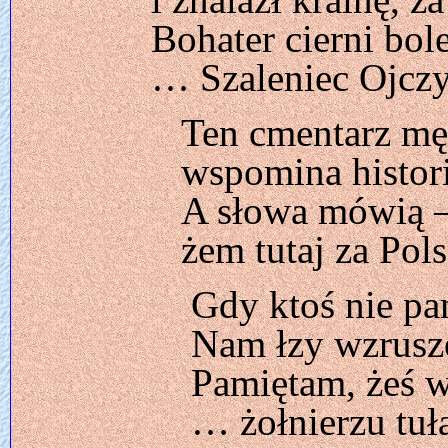
Bohater cierni bol
… Szaleniec Ojcz
Ten cmentarz mę
wspomina histor
A słowa mówią –
żem tutaj za Pol
Gdy ktoś nie pa
Nam łzy wzrusze
Pamiętam, żeś w
… żołnierzu tuł