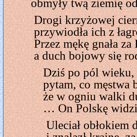
obmyły twą ziemię od
Drogi krzyżowej cier
przywiodła ich z łag
Przez mękę gnała za 
a duch bojowy się ro
Dziś po pól wieku, 
pytam, co męstwa b
że w ogniu walki d
… On Polskę widzi
Uleciał obłokiem 
i znalazł krainę, za