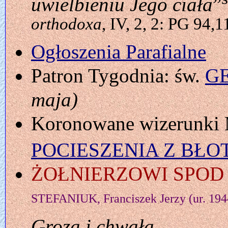
uwielbieniu Jego ciała
”
orthodoxa
, IV, 2, 2: PG 94,
Ogłoszenia Parafialne
Patron Tygodnia: św.
G
maja)
Koronowane wizerunki 
POCIESZENIA Z BŁO
ŻOŁNIERZOWI SPOD
STEFANIUK, Franciszek Jerzy (ur. 194
Groza i chwała