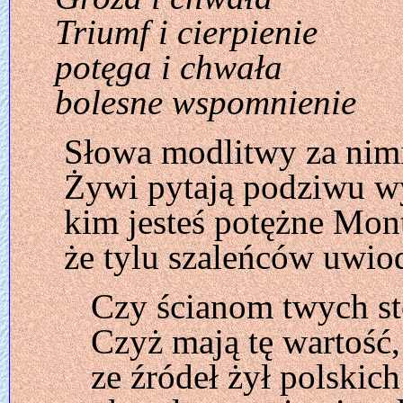
Triumf i cierpienie
potęga i chwała
bolesne wspomnienie
Słowa modlitwy za nimi
Żywi pytają podziwu w
kim jesteś potężne Mon
że tylu szaleńców uwio
Czy ścianom twych st
Czyż mają tę wartość
ze źródeł żył polskich