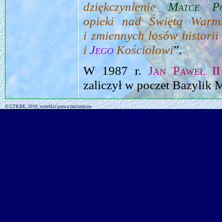
dziękczynienie
Matce P
opieki nad Świętą Warmi
i zmiennych losów histori
i
Jego
Kościołowi
”.
W 1987 r.
Jan Paweł II
zaliczył w poczet Bazylik 
© GTKRK, 2010, wszelkie prawa zastrzeżone