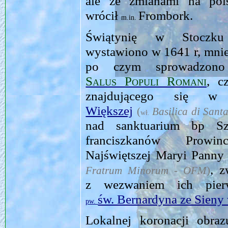
ale ze zmianami na pols
wrócił
Frombork.
m.in.
Świątynię w Stoczk
wystawiono w 1641 r, mniej
po czym sprowadzon
Salus Populi Romani
, c
znajdującego się 
Większej
(
Basilica di San
wł.
nad sanktuarium bp Sz
franciszkanów Prowin
Najświętszej Maryi Panny
, 
Fratrum Minorum - OFM
)
z wezwaniem ich pier
św. Bernardyna ze Sieny
pw.
Lokalnej koronacji obr