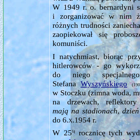
W 1949 r. o. bernardyni s
i zorganizować w nim ży
różnych trudności zaniecha
zaopiekował się probosz
komuniści.
I natychmiast, biorąc pr
hitlerowców - go wykorz
do niego specjalne
Stefana
Wyszyńskiego
(19
w Stoczku (zimna woda, mu
na drzewach, reflektory
mają na stadionach, dzień 
do
6.x.1954
r.
W 25
rocznicę tych wyd
tą