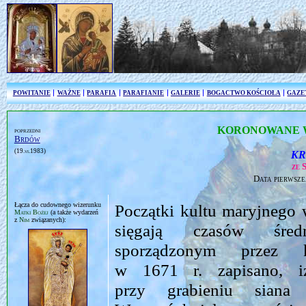
POWITANIE
WAŻNE
PARAFIA
PARAFIANIE
GALERIE
BOGACTWO KOŚCIOŁA
GAZE
KORONOWANE W
poprzedni
Brdów
(19.vi.1983)
KR
ze 
Data pierwsze
Łącza do cudownego wizerunku
Początki kultu maryjnego
Matki Bożej
(a także wydarzeń
z
Nim
związanych):
sięgają czasów śred
sporządzonym przez ko
w 1671 r. zapisano, i
przy grabieniu siana