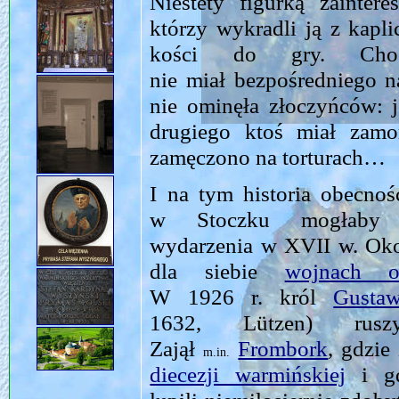
Niestety figurką zaintere
którzy wykradli ją z kaplic
kości do gry. Choć
nie miał bezpośredniego na
nie ominęła złoczyńców: j
drugiego ktoś miał zamo
zamęczono na torturach…
I na tym historia obecno
w Stoczku mogłaby 
wydarzenia w XVII w. Oko
dla siebie
wojnach o
W 1926 r. król
Gusta
1632, Lützen)
ruszy
Zajął
Frombork
, gdzie
m.in.
diecezji warmińskiej
i gd