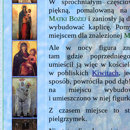
W spróchniałym częścio
piękną, pomalowaną na 
Matki Bożej
i zaniosły ją 
wybudować kaplicę. Pomy
miejscem dla znalezionej
M
Ale w nocy figura zni
tam gdzie poprzednie
umieścił ją więc w koście
w pobliskich
Kiwitach
, j
sposób, powróciła pod dąb
na miejscu wybudo
i umieszczono w niej figurk
Z czasem miejsce to st
pielgrzymek.