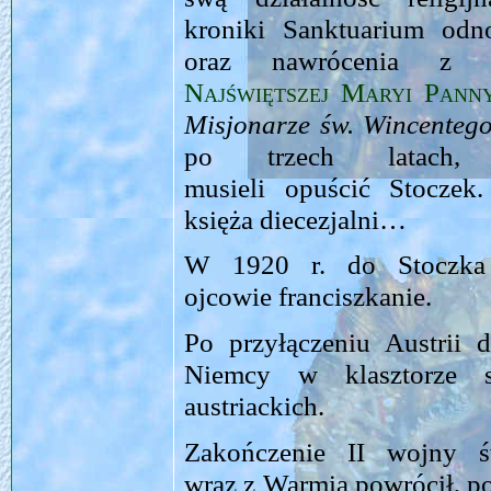
kroniki Sanktuarium od
oraz nawrócenia z p
Najświętszej Maryi Pann
Misjonarze św. Wincenteg
po trzech lata
musieli opuścić Stoczek
księża diecezjalni…
W 1920 r. do Stoczka p
ojcowie franciszkanie.
Po przyłączeniu Austrii
Niemcy w klasztorze s
austriackich.
Zakończenie II wojny ś
wraz z Warmią powrócił, p