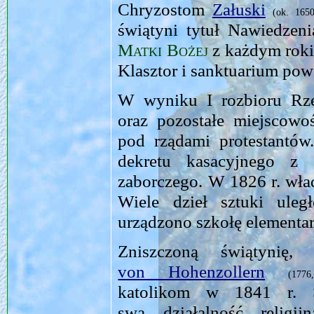
Chryzostom
Załuski
(
ok.
1650
świątyni tytuł Nawiedzeni
Matki Bożej
z każdym rokie
Klasztor i sanktuarium po
W wyniku I rozbioru Rze
oraz pozostałe miejscowoś
pod rządami protestantów
dekretu kasacyjnego z 
zaborczego. W 1826 r. wła
Wiele dzieł sztuki uleg
urządzono szkołę elementar
Zniszczoną świątynię,
von Hohenzollern
(17
katolikom w 1841 r. S
swą działalność religi