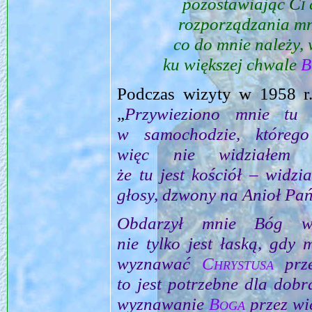
pozostawiając
Ci
rozporządzania mn
co do mnie należy,
ku większej chwale
B
Podczas wizyty w 1958 r.
„
Przywieziono mnie tu 
w samochodzie, któreg
więc nie widziałem 
że tu jest kościół – widzi
głosy, dzwony na Anioł Pań
Obdarzył mnie Bóg wi
nie tylko jest łaską, gdy
wyznawać
Chrystusa
prze
to jest potrzebne dla dobr
wyznawanie
Boga
przez wię