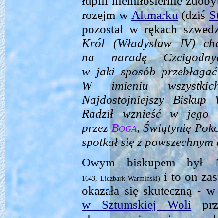
łupili niemiłosiernie zdoby
rozejm w
Altmarku
(dziś
S
pozostał w rękach szwed
Król (Władysław IV) chc
na naradę Czcigodny
w jaki sposób przebłaga
W imieniu wszystkic
Najdostojniejszy Biskup
Radził wznieść w jego 
przez
Boga
, Świątynię Pok
spotkał się z powszechnym
Owym biskupem był 
i to on za
1643, Lidzbark Warmiński)
okazała się skuteczną - w
w Sztumskiej Woli
prze