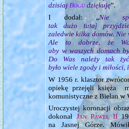
dzisiaj
Bogu
dziękuję
”.
I dodał: „
Nie sp
tak dużo tutaj przyjd
zaledwie kilka domów. Nie w
Ale to dobrze, że Was
aby w waszych domach było
Do Was należy tak ży
było wiele zgody i miłości, 
W 1956 r. klasztor zwróco
opiekę przejęli księża m
komunistyczne z Bielan w 
Uroczystej koronacji obr
dokonał
Jan Paweł II
19
na Jasnej Górze. Mówi